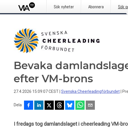
Sök nyheter
Abonnera
Sök p
Bevaka damlandslag
efter VM-brons
27.4.2026 15:09:07 CEST
|
Svenska Cheerleadingförbundet
|
Pr
Dela
I
fredags tog damlandslaget i cheerleading VM-bron