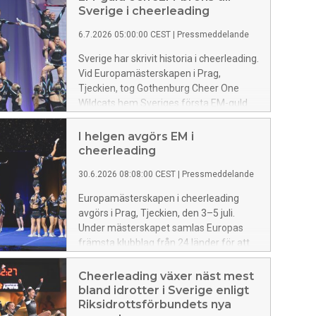
Sverige i cheerleading
6.7.2026 05:00:00 CEST
|
Pressmeddelande
Sverige har skrivit historia i cheerleading.
Vid Europamästerskapen i Prag,
Tjeckien, tog Gothenburg Cheer One
Wildcats hem Sveriges första EM-guld
någonsin i sportens högsta
tävlingsklass. Guldet kommer efter en
I helgen avgörs EM i
stark säsong där Wildcats även vunnit
cheerleading
Nordiska mästerskapen för första
30.6.2026 08:08:00 CEST
|
Pressmeddelande
gången och nominerats till Årets lag på
Idrottsgalan. Även junior-EM avgjordes
Europamästerskapen i cheerleading
under helgen med två svenska lag i den
avgörs i Prag, Tjeckien, den 3–5 juli.
högsta tävlingsklassen. Gothenburg
Under mästerskapet samlas Europas
Cheer One Bobcats tog hem brons,
främsta klubblag från 24 länder för att
medan GCF Uppsala USC Excaliburs
göra upp om medaljerna. Sverige
slutade på en imponerande fjärdeplats.
representeras av fem lag.
Cheerleading växer näst mest
bland idrotter i Sverige enligt
Riksidrottsförbundets nya