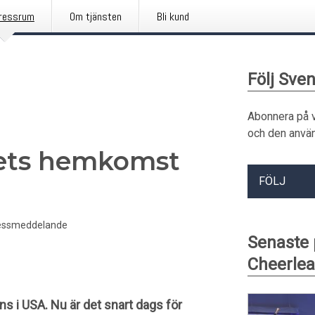
ressrum
Om tjänsten
Bli kund
Följ Sve
Abonnera på 
och den använ
ets hemkomst
FÖLJ
essmeddelande
Senaste
Cheerlea
s i USA. Nu är det snart dags för