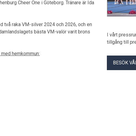
enburg Cheer One i Göteborg. Tränare är Ida
ed två raka VM-silver 2024 och 2026, och en
ar damlandslagets bästa VM-valör varit brons
I vårt pressr
tillgång till 
026 med hemkommun:
BESÖK VÅ