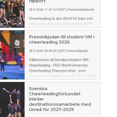
rapport
28.5.2026 11:47:14 CEST
|
Pressmeddelande
Cheerleading är den idrott för barn och
unga som växt näst mest mellan 2022
och 2025. Antal deltagartillfällen i
cheerleading ökade med 52 procent
Pressinbjudan till student-VM i
under perioden.
cheerleading 2026
28.5.2026 08:00:00 CEST
|
Pressinbjudan
Välkommen att bevaka student-VM i
cheerleading - FISU World University
Cheerleading Championship - som
arrangeras i Göteborg den 5–7 juni 2026.
Mästerskapet avgörs i Kvibergs Parks is-
och idrottshall och samlar 16 nationer
Svenska
från fem kontinenter för tre dagar av
Cheerleadingförbundet
internationell cheerleading på högsta
inleder
nivå.
destinationssamarbete med
Umeå för 2027–2029