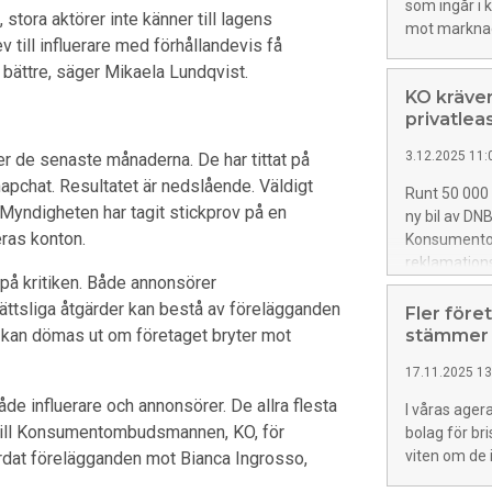
som ingår i 
 stora aktörer inte känner till lagens
mot marknad
v till influerare med förhållandevis få
t bättre, säger Mikaela Lundqvist.
KO kräver
privatlea
3.12.2025 11:
er de senaste månaderna. De har tittat på
pchat. Resultatet är nedslående. Väldigt
Runt 50 000 
. Myndigheten har tagit stickprov på en
ny bil av DN
deras konton.
Konsumentom
reklamatio
på kritiken. Både annonsörer
 Rättsliga åtgärder kan bestå av förelägganden
Fler före
ite kan dömas ut om företaget bryter mot
stämmer
17.11.2025 13
e influerare och annonsörer. De allra flesta
I våras age
er till Konsumentombudsmannen, KO, för
bolag för br
viten om de 
färdat förelägganden mot Bianca Ingrosso,