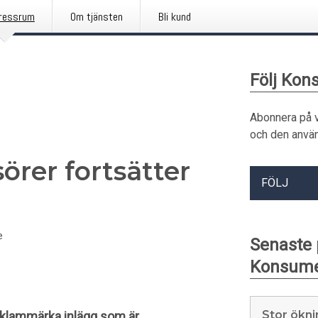
ressrum
Om tjänsten
Bli kund
Följ Kon
Abonnera på 
och den använ
örer fortsätter
FÖLJ
e
Senaste
Konsume
Stor ökni
reklammärka inlägg som är