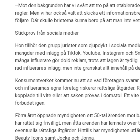
–Mot den bakgrunden har vi svårt att tro på att etablerade,
regler. Men vi har också valt att skicka ett informationsbre
följare. Där skulle bristerna kunna bero på att man inte ve
Stickprov från sociala medier
Hon tillhör den grupp jurister som djupdykt i sociala medi
mängder med inlägg på Tiktok, Youtube, Instagram och Sna
många influerare gör dold reklam, trots att lagen är tydlig
rad influerares inlägg, men inte granskat allt innehåll på 
Konsumentverket kommer nu att se vad företagen svarar 
och influerarnas egna företag riskerar rättsliga åtgärder.
kopplade till vite eller att saken prövas i domstol. Ett v
förbudet igen.
Förra året öppnade myndigheten ett 50-tal ärenden mot båd
har rättat sig frivilligt, men åtta ärenden har lämnats öv
eventuella rättsliga åtgärder. Hittills har myndigheten ut
Beauty Icons samt Jocke och Jonna.