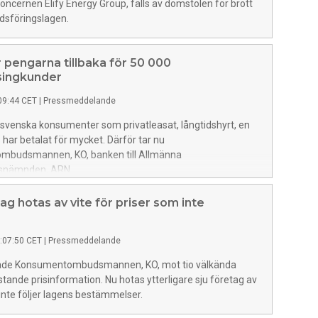
koncernen Elify Energy Group, fälls av domstolen för brott
sföringslagen.
 pengarna tillbaka för 50 000
singkunder
09:44 CET
|
Pressmeddelande
svenska konsumenter som privatleasat, långtidshyrt, en
B har betalat för mycket. Därför tar nu
budsmannen, KO, banken till Allmänna
nsnämnden, ARN.
tag hotas av vite för priser som inte
:07:50 CET
|
Pressmeddelande
rade Konsumentombudsmannen, KO, mot tio välkända
istande prisinformation. Nu hotas ytterligare sju företag av
inte följer lagens bestämmelser.