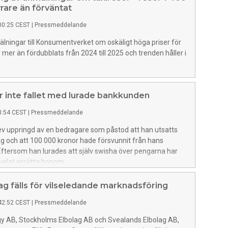
rare än förväntat
00:25 CEST
|
Pressmeddelande
lningar till Konsumentverket om oskäligt höga priser för
r mer än fördubblats från 2024 till 2025 och trenden håller i
 inte fallet med lurade bankkunden
3:54 CEST
|
Pressmeddelande
ev uppringd av en bedragare som påstod att han utsatts
ng och att 100 000 kronor hade försvunnit från hans
ftersom han lurades att själv swisha över pengarna har
velat ersätta honom.
ag fälls för vilseledande marknadsföring
42:52 CEST
|
Pressmeddelande
y AB, Stockholms Elbolag AB och Svealands Elbolag AB,