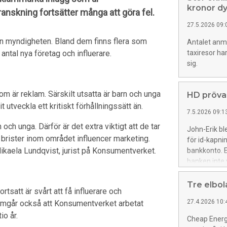
kronor dy
anskning fortsätter många att göra fel.
27.5.2026 09:
från myndigheten. Bland dem finns flera som
Antalet anmä
 antal nya företag och influerare.
taxiresor ha
sig.
m är reklam. Särskilt utsatta är barn och unga
HD prövar
t utveckla ett kritiskt förhållningssätt än.
7.5.2026 09:1
 och unga. Därför är det extra viktigt att de tar
John-Erik bl
ra brister inom området influencer marketing.
för id-kapni
Mikaela Lundqvist, jurist på Konsumentverket.
bankkonto. E
banken inte 
Tre elbol
rtsatt är svårt att få influerare och
27.4.2026 10:
ramgår också att Konsumentverket arbetat
tio år.
Cheap Energ