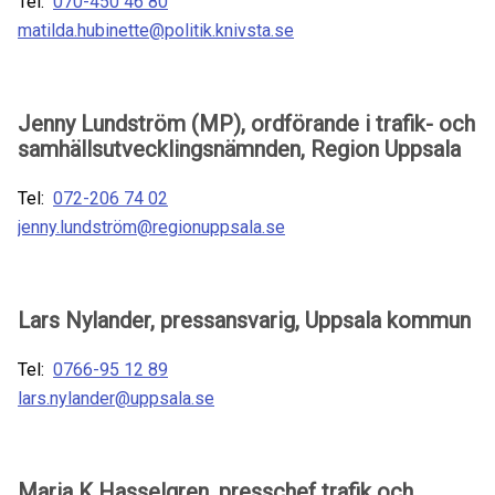
Tel:
070-450 46 80
matilda.hubinette@politik.knivsta.se
Jenny Lundström (MP), ordförande i trafik- och
samhällsutvecklingsnämnden, Region Uppsala
Tel:
072-206 74 02
jenny.lundström@regionuppsala.se
Lars Nylander, pressansvarig, Uppsala kommun
Tel:
0766-95 12 89
lars.nylander@uppsala.se
Maria K Hasselgren, presschef trafik och