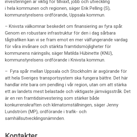
investeringen är viktig för tillväxt, jobb och utveckling
i hela kommunen och regionen, säger Erik Pelling (S),
kommunstyrelsens ordförande, Uppsala kommun.
– Knivsta välkomnar beskedet om finansiering av fyra spår.
Genom en robustare infrastruktur för den i dag sårbara
tågtrafiken kan vi se fram emot en mer välfungerande vardag
för våra invånare och stärkta framtidsmöjligheter för
kommunens näringsliv, säger Matilda Hübinette (KNU),
kommunstyrelsens ordförande i Knivsta kommun.
– Fyra spår mellan Uppsala och Stockholm är avgörande för
att hela Sveriges transportsystem ska fungera bättre. Det här
handlar inte bara om pendling i vår region, utan om att stärka
ett av landets mest belastade och viktigaste järnvägsstråk. Det
är en ren framtidsinvestering som stärker både
konkurrenskraften och klimatomställningen, säger Jenny
Lundström (MP), ordförande i trafik- och
samhällsutvecklingsnämnden.
Kontakter