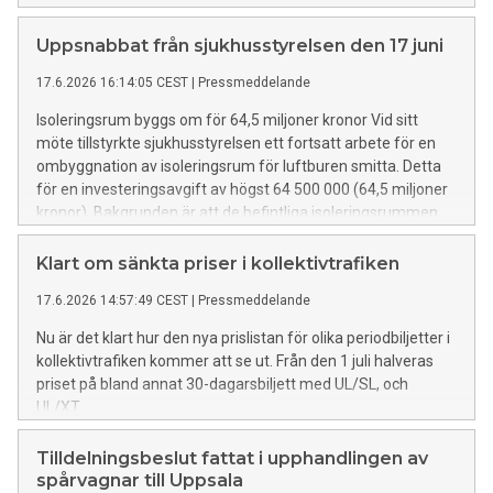
Svingby, Trafikdirektör, region Uppsala, Fredrik Boström och
Patrik Sällberg ABTransitio, Petr Novotný, CEO Skôda
Uppsnabbat från sjukhusstyrelsen den 17 juni
Transtech Oy samt representanter för spårvägsprojektet
17.6.2026 16:14:05 CEST
|
Pressmeddelande
från Region Uppsala och Uppsala kommun. Datum: Tisdag
30 juni Tid: 10.30-11.30 Plats: Spårvägsprojektets lokal,
Isoleringsrum byggs om för 64,5 miljoner kronor Vid sitt
Storgatan 32 Pressleg krävs
möte tillstyrkte sjukhusstyrelsen ett fortsatt arbete för en
ombyggnation av isoleringsrum för luftburen smitta. Detta
för en investeringsavgift av högst 64 500 000 (64,5 miljoner
kronor). Bakgrunden är att de befintliga isoleringsrummen
inte fullt ut uppfyller dagens krav för vård av patienter med
luftburen smitta och högsmittsam allvarlig infektion.
Klart om sänkta priser i kollektivtrafiken
Insatser krävs för att säkerställa att smittspridning till andra
17.6.2026 14:57:49 CEST
|
Pressmeddelande
patienter och personal förhindras. För att säkerställa dagens
högre krav på täthet och luftombyte krävs nu en total
Nu är det klart hur den nya prislistan för olika periodbiljetter i
ombyggnation av fem isoleringsrum på
kollektivtrafiken kommer att se ut. Från den 1 juli halveras
infektionsmottagningen och fem isoleringsrum på
priset på bland annat 30-dagarsbiljett med UL/SL, och
infektionsavdelningen. Det genomförda programarbetet har
UL/XT.
visat att det är tekniskt genomförbart att bygga om dessa
tio isoleringsrum inom befintlig byggnad, kompletterat med
Tilldelningsbeslut fattat i upphandlingen av
nya utvändiga fläktrum i anslutning till byggnadens fasad.
spårvagnar till Uppsala
Den totala genomförandetiden från beslut om