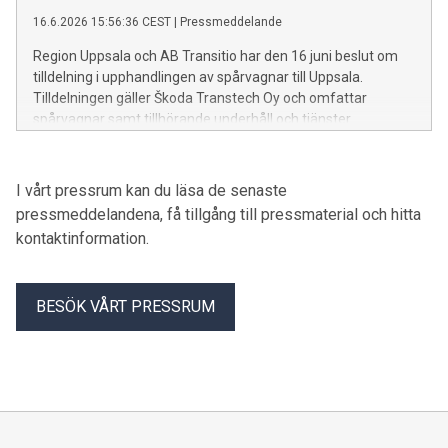
genomförande till avslutade entreprenadarbeten
16.6.2026 15:56:36 CEST
|
Pressmeddelande
Region Uppsala och AB Transitio har den 16 juni beslut om
tilldelning i upphandlingen av spårvagnar till Uppsala.
Tilldelningen gäller Škoda Transtech Oy och omfattar
spårvagnar samt tillhörande underhåll och tjänster.
I vårt pressrum kan du läsa de senaste
pressmeddelandena, få tillgång till pressmaterial och hitta
kontaktinformation.
BESÖK VÅRT PRESSRUM