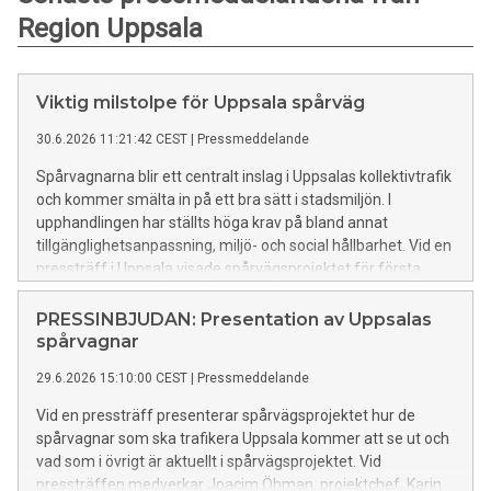
Region Uppsala
Viktig milstolpe för Uppsala spårväg
30.6.2026 11:21:42 CEST
|
Pressmeddelande
Spårvagnarna blir ett centralt inslag i Uppsalas kollektivtrafik
och kommer smälta in på ett bra sätt i stadsmiljön. I
upphandlingen har ställts höga krav på bland annat
tillgänglighetsanpassning, miljö- och social hållbarhet. Vid en
pressträff i Uppsala visade spårvägsprojektet för första
gången bilder på hur spårvagnarna kommer att se ut.
PRESSINBJUDAN: Presentation av Uppsalas
spårvagnar
29.6.2026 15:10:00 CEST
|
Pressmeddelande
Vid en pressträff presenterar spårvägsprojektet hur de
spårvagnar som ska trafikera Uppsala kommer att se ut och
vad som i övrigt är aktuellt i spårvägsprojektet. Vid
pressträffen medverkar Joacim Öhman, projektchef, Karin