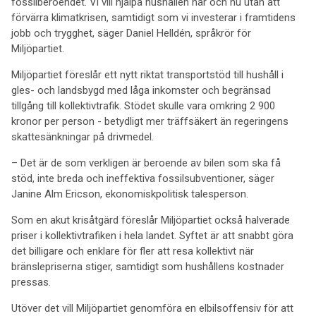
fossilberoendet. Vi vill hjälpa hushållen här och nu utan att
förvärra klimatkrisen, samtidigt som vi investerar i framtidens
jobb och trygghet, säger Daniel Helldén, språkrör för
Miljöpartiet.
Miljöpartiet föreslår ett nytt riktat transportstöd till hushåll i
gles- och landsbygd med låga inkomster och begränsad
tillgång till kollektivtrafik. Stödet skulle vara omkring 2 900
kronor per person - betydligt mer träffsäkert än regeringens
skattesänkningar på drivmedel.
– Det är de som verkligen är beroende av bilen som ska få
stöd, inte breda och ineffektiva fossilsubventioner, säger
Janine Alm Ericson, ekonomiskpolitisk talesperson.
Som en akut krisåtgärd föreslår Miljöpartiet också halverade
priser i kollektivtrafiken i hela landet. Syftet är att snabbt göra
det billigare och enklare för fler att resa kollektivt när
bränslepriserna stiger, samtidigt som hushållens kostnader
pressas.
Utöver det vill Miljöpartiet genomföra en elbilsoffensiv för att