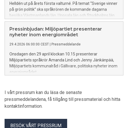
Helldén ut på årets första valturné. På temat “Sverige vinner
på grön politik” ska språkrören de kommande dagarna
besöka Västmanlands län, Uppsala län och Stockholms län
för att träffa människor, kampanja och se exempel på hur
satsningar på klimat, natur och jämlikhet stärker Sverige i
Pressinbjudan: Miljöpartiet presenterar
praktiken. Turnén börjar i Västerås ikväll och fortsätter
nyheter inom energiområdet
sedan till Uppsala, Bålsta och avslutas i Stockholm. Turnén
29.4.2026 06:00:00 CEST
|
Pressmeddelande
övergår sedan i nationell valupptakt i Stockholm i helgen.
Onsdagen den 29 april klockan 10.15 presenterar
Miljöpartiets språkrör Amanda Lind och Jenny Jänkänpää,
Miljöpartiets kommunalråd i Gällivare, politiska nyheter inom
energiområdet.
I vårt pressrum kan du läsa de senaste
pressmeddelandena, få tillgång till pressmaterial och hitta
kontaktinformation.
BESÖK VÅRT PRESSRUM