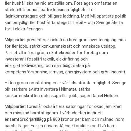
fler hushåll ska ha råd att ställa om. Förslagen omfattar en
stärkt elbilsbonus, bättre leasingmöjligheter för
låginkomsttagare och billigare laddning. Med Miljöpartiets politik
kan betydligt fler hushåll ta steget till elbil – och Sverige återta
fart i elektrifieringen.
Miljöpartiet presenterar också en bred grön investeringsagenda
för fler jobb, stärkt konkurrenskraft och minskade utsläpp.
Partiet vill införa gröna skattekrediter för företag som
investerar i fossilfri teknik, elektrifiering och
energieffektivisering, och samtidigt satsa på
kompetensförsörjning, järnväg, energisystem och grön industri.
– Den gröna omställningen är vår tids största möjlighet. Sverige
blir starkare av att investera i klimatet, stärka
konkurrenskraften och skapa fler jobb, säger Daniel Helldén.
Miljöpartiet föreslår också flera satsningar för ökad jämlikhet
och minskad barnfattigdom. I vårbudgeten ingår ett
ensamförsörjartillägg på 800 kronor per barn och månad inom
barnbidraget. För en ensamstående förälder med två barn