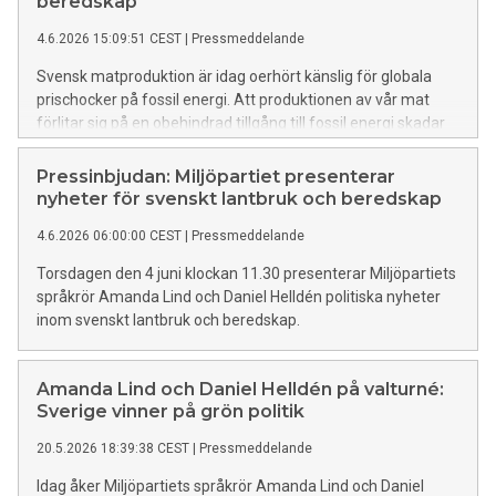
beredskap
4.6.2026 15:09:51 CEST
|
Pressmeddelande
Svensk matproduktion är idag oerhört känslig för globala
prischocker på fossil energi. Att produktionen av vår mat
förlitar sig på en obehindrad tillgång till fossil energi skadar
inte bara klimatet, utan påverkar också våra matpriser, vår
beredskap och gör Sverige sårbart. Det är därför hög tid att
Pressinbjudan: Miljöpartiet presenterar
inrätta en strategi för fossiloberoende matproduktion och
nyheter för svenskt lantbruk och beredskap
minskad sårbarhet i lantbruket.
4.6.2026 06:00:00 CEST
|
Pressmeddelande
Torsdagen den 4 juni klockan 11.30 presenterar Miljöpartiets
språkrör Amanda Lind och Daniel Helldén politiska nyheter
inom svenskt lantbruk och beredskap.
Amanda Lind och Daniel Helldén på valturné:
Sverige vinner på grön politik
20.5.2026 18:39:38 CEST
|
Pressmeddelande
Idag åker Miljöpartiets språkrör Amanda Lind och Daniel