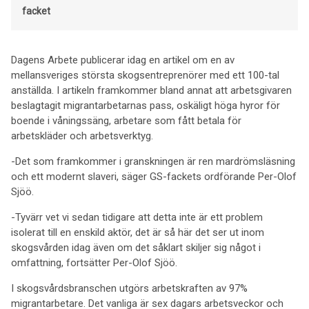
facket
Dagens Arbete publicerar idag en artikel om en av
mellansveriges största skogsentreprenörer med ett 100-tal
anställda. I artikeln framkommer bland annat att arbetsgivaren
beslagtagit migrantarbetarnas pass, oskäligt höga hyror för
boende i våningssäng, arbetare som fått betala för
arbetskläder och arbetsverktyg.
-Det som framkommer i granskningen är ren mardrömsläsning
och ett modernt slaveri, säger GS-fackets ordförande Per-Olof
Sjöö.
-Tyvärr vet vi sedan tidigare att detta inte är ett problem
isolerat till en enskild aktör, det är så här det ser ut inom
skogsvården idag även om det såklart skiljer sig något i
omfattning, fortsätter Per-Olof Sjöö.
I skogsvårdsbranschen utgörs arbetskraften av 97%
migrantarbetare. Det vanliga är sex dagars arbetsveckor och