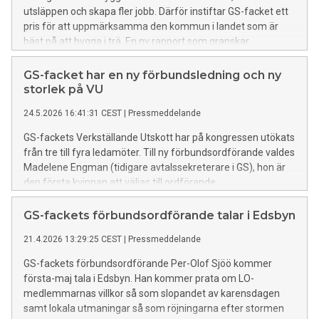
utsläppen och skapa fler jobb. Därför instiftar GS-facket ett
pris för att uppmärksamma den kommun i landet som är
bäst på att bygga i trä. En ny rapport som granskar
träbyggandet i alla kommuner visar att Knivsta är bäst.
Samtidigt har många kommuner inte byggt en enda
GS-facket har en ny förbundsledning och ny
lägenhet i trä.
storlek på VU
24.5.2026 16:41:31 CEST
|
Pressmeddelande
GS-fackets Verkställande Utskott har på kongressen utökats
från tre till fyra ledamöter. Till ny förbundsordförande valdes
Madelene Engman (tidigare avtalssekreterare i GS), hon är
den första kvinnan att väljas till ordförande.
GS-fackets förbundsordförande talar i Edsbyn
21.4.2026 13:29:25 CEST
|
Pressmeddelande
GS-fackets förbundsordförande Per-Olof Sjöö kommer
första-maj tala i Edsbyn. Han kommer prata om LO-
medlemmarnas villkor så som slopandet av karensdagen
samt lokala utmaningar så som röjningarna efter stormen