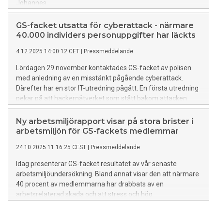
Johannes.
GS-facket utsatta för cyberattack - närmare
40.000 individers personuppgifter har läckts
4.12.2025 14:00:12 CET
|
Pressmeddelande
Lördagen 29 november kontaktades GS-facket av polisen
med anledning av en misstänkt pågående cyberattack.
Därefter har en stor IT-utredning pågått. En första utredning
pekar på att hackernätverket som stått bakom attacken
hämtat ut en betydande mängd data från våra servrar,
därför betraktar vi våra medlemmars personuppgifter som
Ny arbetsmiljörapport visar på stora brister i
läckta. GS-facket uppmanar sina medlemmar att iaktta
arbetsmiljön för GS-fackets medlemmar
extra mycket försiktighet.
24.10.2025 11:16:25 CEST
|
Pressmeddelande
Idag presenterar GS-facket resultatet av vår senaste
arbetsmiljöundersökning. Bland annat visar den att närmare
40 procent av medlemmarna har drabbats av en
arbetsrelaterad skada och att stress och hög
arbetsbelastning är den vanligaste orsaken. Rapporten visar
också på arbetsgivarnas utbredda slarv med det