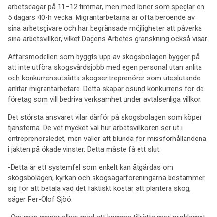
arbetsdagar på 11–12 timmar, men med löner som speglar en
5 dagars 40-h vecka. Migrantarbetarna är ofta beroende av
sina arbetsgivare och har begränsade möjligheter att påverka
sina arbetsvillkor, vilket Dagens Arbetes granskning också visar.
Affärsmodellen som byggts upp av skogsbolagen bygger på
att inte utföra skogsvårdsjobb med egen personal utan anlita
och konkurrensutsätta skogsentreprenörer som uteslutande
anlitar migrantarbetare. Detta skapar osund konkurrens för de
företag som vill bedriva verksamhet under avtalsenliga villkor.
Det största ansvaret vilar därför på skogsbolagen som köper
tjänsterna. De vet mycket väl hur arbetsvillkoren ser ut i
entreprenörsledet, men väljer att blunda för missförhållandena
i jakten på ökade vinster. Detta måste få ett slut.
-Detta är ett systemfel som enkelt kan åtgärdas om
skogsbolagen, kyrkan och skogsägarföreningarna bestämmer
sig för att betala vad det faktiskt kostar att plantera skog,
säger Per-Olof Sjöö.