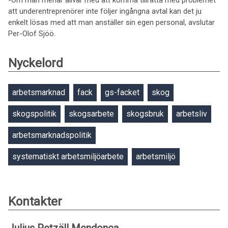
-Om man menar allvar med att komma tillrätta med problemet
att underentreprenörer inte följer ingångna avtal kan det ju
enkelt lösas med att man anställer sin egen personal, avslutar
Per-Olof Sjöö.
Nyckelord
arbetsmarknad
fack
gs-facket
skog
skogspolitik
skogsarbete
skogsbruk
arbetsliv
arbetsmarknadspolitik
systematiskt arbetsmiljöarbete
arbetsmiljö
Kontakter