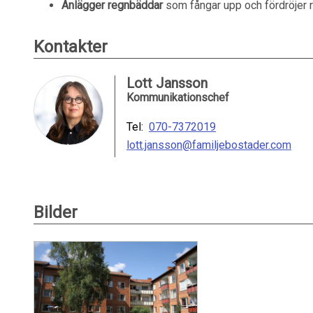
Anlägger regnbäddar
som fångar upp och fördröjer 
Kontakter
Lott Jansson
Kommunikationschef
Tel:
070-7372019
lott.jansson@familjebostader.com
Bilder