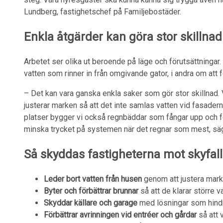
Lundberg, fastighetschef på Familjebostäder.
Enkla åtgärder kan göra stor skillnad
Arbetet ser olika ut beroende på läge och förutsättningar.
vatten som rinner in från omgivande gator, i andra om att 
– Det kan vara ganska enkla saker som gör stor skillnad. Vi 
justerar marken så att det inte samlas vatten vid fasader
platser bygger vi också regnbäddar som fångar upp och för
minska trycket på systemen när det regnar som mest, säg
Så skyddas fastigheterna mot skyfall
Leder bort vatten från husen
genom att justera marken
Byter och förbättrar brunnar
så att de klarar större 
Skyddar källare och garage
med lösningar som hindrar
Förbättrar avrinningen vid entréer och gårdar
så att 