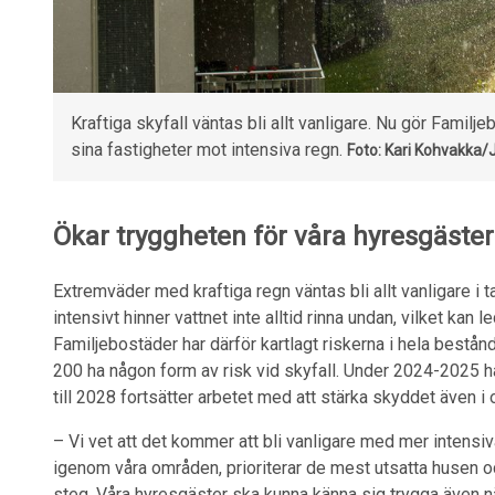
Kraftiga skyfall väntas bli allt vanligare. Nu gör Famil
sina fastigheter mot intensiva regn.
Foto: Kari Kohvakka/
Ökar tryggheten för våra hyresgäster
Extremväder med kraftiga regn väntas bli allt vanligare i 
intensivt hinner vattnet inte alltid rinna undan, vilket kan
Familjebostäder har därför kartlagt riskerna i hela bestå
200 ha någon form av risk vid skyfall. Under 2024-2025 h
till 2028 fortsätter arbetet med att stärka skyddet även i
– Vi vet att det kommer att bli vanligare med mer intensi
igenom våra områden, prioriterar de mest utsatta husen o
steg. Våra hyresgäster ska kunna känna sig trygga även n