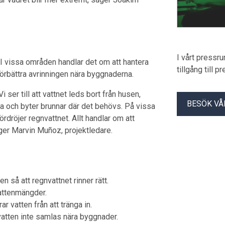
I vårt pressr
 I vissa områden handlar det om att hantera
tillgång till 
förbättra avrinningen nära byggnaderna.
ser till att vattnet leds bort från husen,
BESÖK VÅ
na och byter brunnar där det behövs. På vissa
dröjer regnvattnet. Allt handlar om att
er Marvin Muñoz, projektledare.
 så att regnvattnet rinner rätt.
vattenmängder.
 vatten från att tränga in.
vatten inte samlas nära byggnader.