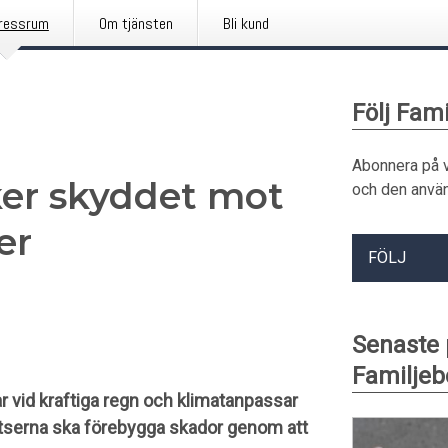
ressrum
Om tjänsten
Bli kund
Följ Fam
Abonnera på 
ker skyddet mot
och den använ
er
FÖLJ
Senaste
Familjeb
 vid kraftiga regn och klimatanpassar
atserna ska förebygga skador genom att