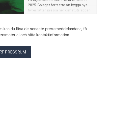
2025. Bolaget fortsatte att bygga nya
hyresrätter, pressa ner klimatutsläppen
och utveckla servicen trots tuffare
ekonomiska förutsättningar. Kvittot blev
en rekordhög kundnöjdhet.
um kan du läsa de senaste pressmeddelandena, få
pressmaterial och hitta kontaktinformation.
RT PRESSRUM