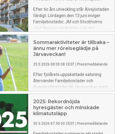
Efter tio års utveckling står Älvsjöstaden
färdigt. Lördagen den 13 juni inviger
Familjebostäder, JM och Stockholms
stad den nya stadsdelen och den
nyöppnade parken Ekbacken.
Sommaraktiviteter är tillbaka –
ännu mer rörelseglädje på
Järvaveckan!
25.5.2026 08:00:08 CEST
|
Pressmeddelande
Efter fjolårets uppskattade satsning
återvänder Familjebostäder och
Svenska Bostäder till Järvaveckan med
sitt populära aktivitetskoncept:
Sommaraktiviteter. I år med ännu mer
2025: Rekordnöjda
fokus på rörelse, gemenskap och
hyresgäster och minskade
sommarglädje för barn och unga.
klimatutsläpp
30.3.2026 07:30:00 CEST
|
Pressmeddelande
Familjebostäder summerar ett starkt