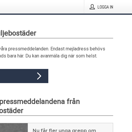
LOGGA IN
iljebostäder
våra pressmeddelanden. Endast mejladress behövs
ds bara här. Du kan avanmäla dig när som helst.
 pressmeddelandena från
ostäder
Nu får fler unga grepp om