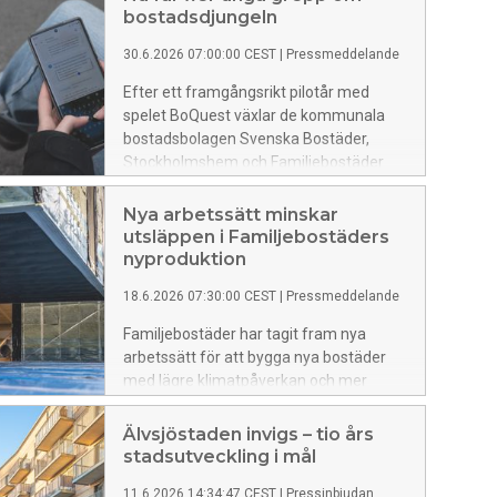
bostadsdjungeln
30.6.2026 07:00:00 CEST
|
Pressmeddelande
Efter ett framgångsrikt pilotår med
spelet BoQuest växlar de kommunala
bostadsbolagen Svenska Bostäder,
Stockholmshem och Familjebostäder
upp arbetet. Under sommaren 2026
kommer ferieungdomar i alla tre
Nya arbetssätt minskar
bolagen att genomföra spelet, för att
utsläppen i Familjebostäders
stärka deras kunskap och förenkla
nyproduktion
vägen till ett eget boende.
18.6.2026 07:30:00 CEST
|
Pressmeddelande
Familjebostäder har tagit fram nya
arbetssätt för att bygga nya bostäder
med lägre klimatpåverkan och mer
cirkulär resursanvändning. Nu börjar de
nya rutinerna användas i bolagets
Älvsjöstaden invigs – tio års
byggprojekt.
stadsutveckling i mål
11.6.2026 14:34:47 CEST
|
Pressinbjudan