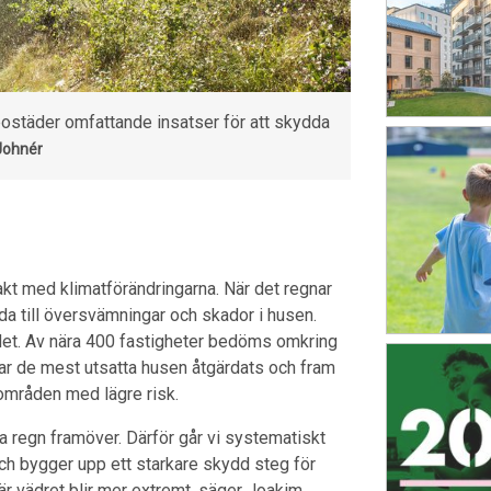
jebostäder omfattande insatser för att skydda
Johnér
takt med klimatförändringarna. När det regnar
 leda till översvämningar och skador i husen.
ndet. Av nära 400 fastigheter bedöms omkring
ar de mest utsatta husen åtgärdats och fram
 områden med lägre risk.
va regn framöver. Därför går vi systematiskt
ch bygger upp ett starkare skydd steg för
är vädret blir mer extremt, säger Joakim