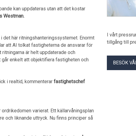
 löpande kan uppdateras utan att det kostar
as Westman.
I vårt pressr
I i det här ritningshanteringssystemet. Enormt
tillgång till 
ar att AI tolkat fastigheterna de ansvarar för
t ritningarna är helt uppdaterade och
 går enkelt att objektifiera fastigheten och
BESÖK VÅ
ick i realtid, kommenterar
fastighetschef
 ordrikedomen varierat. Ett källarvåningsplan
re och liknande uttryck. Nu finns principer så