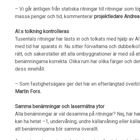
– Vi går äntligen från statiska ritningar till ritningar som
massa pengar och tid, kommenterar
projektledare Andre
AI:s tolkning kontrolleras
Tusentals ritningar har lästs in och tolkats med hjälp av A
med tid har sparats in. Nu sitter förvaltarna och dubbelkoll
rätt, och säkerställer att alla ombyggnationer är med så at
benämningarna korrekta. Olika rum har olika färger och det
dess innehåll.
– Som fastighetsägare ger det här en efterlängtad överbl
Martin Fors.
Samma benämningar och lasermätna ytor
Alla benämningar är väl desamma på ritningar? Nej, här har
kan ha hetat –1, undervåning, undre källarvåning eller källa
att benämningarna blir samma överallt.