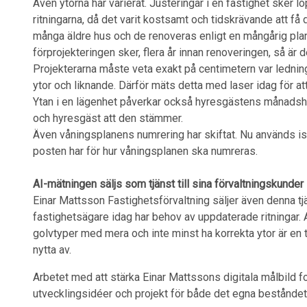
Även ytorna har varierat. Justeringar i en fastighet sker l
ritningarna, då det varit kostsamt och tidskrävande att få 
många äldre hus och de renoveras enligt en mångårig plan 
förprojekteringen sker, flera år innan renoveringen, så är 
Projekterarna måste veta exakt på centimetern var ledni
ytor och liknande. Därför mäts detta med laser idag för at
Ytan i en lägenhet påverkar också hyresgästens månadshyr
och hyresgäst att den stämmer.
Även våningsplanens numrering har skiftat. Nu används i
posten har för hur våningsplanen ska numreras.
AI-mätningen säljs som tjänst till sina förvaltningskunder
Einar Mattsson Fastighetsförvaltning säljer även denna tjä
fastighetsägare idag har behov av uppdaterade ritningar. A
golvtyper med mera och inte minst ha korrekta ytor är en 
nytta av.
Arbetet med att stärka Einar Mattssons digitala målbild 
utvecklingsidéer och projekt för både det egna beståndet