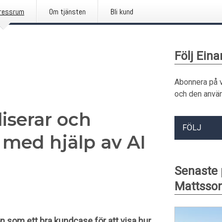
ressrum
Om tjänsten
Bli kund
Följ Ein
Abonnera på 
och den använ
liserar och
FÖLJ
r med hjälp av AI
Senaste 
Mattsso
 som ett bra kundcase för att visa hur