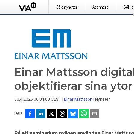
Sök nyheter
Abonnera
Sök p
Einar Mattsson digita
objektifierar sina yto
30.4.2026 06:04:00 CEST
|
Einar Mattsson
|
Nyheter
Dela
På ett seminarium nyligen användes Einar Mattsson