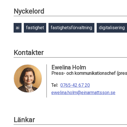
Nyckelord
ai
fastighet
fastighetsförvaltning
digitalisering
Kontakter
Ewelina Holm
Press- och kommunikationschef (pres
Tel:
0765-42 67 20
ewelina.holm@einarmattsson.se
Länkar