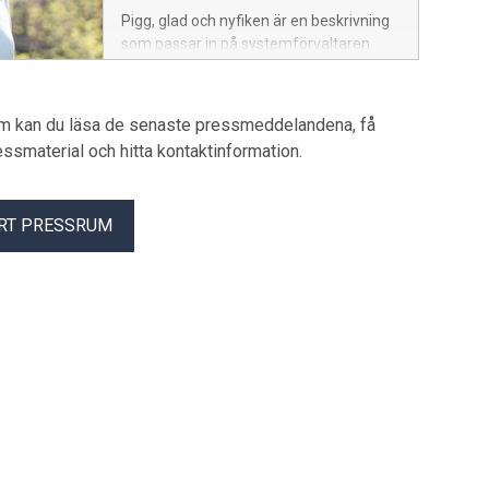
Pigg, glad och nyfiken är en beskrivning
som passar in på systemförvaltaren
Alexander Ospino Munter. Utöver allt
optimerande på jobbet, hittar vi honom
ofta sjungande, lagandes mat och med
um kan du läsa de senaste pressmeddelandena, få
ett intresse utöver det vanliga för berg-
pressmaterial och hitta kontaktinformation.
och-dalbanor. Han är kreativ, positiv och
en omtänksam kollega. Han blir
inspirerad varje dag på jobbet och då
RT PRESSRUM
särskilt av sin kompetenta chef. Lär
känna Alexander i dagens
fredagsporträtt: