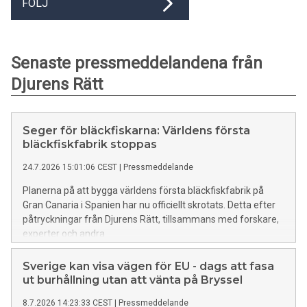
FÖLJ
Senaste pressmeddelandena från
Djurens Rätt
Seger för bläckfiskarna: Världens första
bläckfiskfabrik stoppas
24.7.2026 15:01:06 CEST
|
Pressmeddelande
Planerna på att bygga världens första bläckfiskfabrik på
Gran Canaria i Spanien har nu officiellt skrotats. Detta efter
påtryckningar från Djurens Rätt, tillsammans med forskare,
experter och andra
djurskyddsorganisationer. Beskedet är en milstolpe för
bläckfiskarnas rättigheter och innebär att upp till en miljon
Sverige kan visa vägen för EU - dags att fasa
bläckfiskar om året slipper födas upp och dödas i industriell
ut burhållning utan att vänta på Bryssel
produktion.
8.7.2026 14:23:33 CEST
|
Pressmeddelande