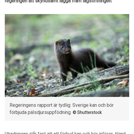
regeringen att skyndsamt lägga fram lagstiftningen.
Regeringens rapport är tydlig: Sverige kan och bör
förbjuda pälsdjursuppfödning.
© Shutterstock
Utredningen slår fast att ett förbud kan och bör införas, bland