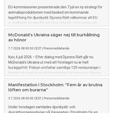
EU-kommissionen presenterade den 7 juli en ny strategi för
animalieproduktionen med besked om kommande
lagstiftning för djurskydd. Djurens Rätt välkomnar att EU
nu tydliggör en plan för att fasa ut burar, men menar att
Sverige inte behöver vänta på nya EU-regler för att gå före.
McDonald’s Ukraina säger nej till burhållning
av hönor
7.7.2026 08:00:00 CEST
|
Pressmeddelande
Kyiv, 6 juli 2026 – Efter dialog med Djurens Rätt går nu
McDonald’s Ukraina ut med att företaget nu är helt
buräggsfritt. Policyn omfattar samtliga 120 restauranger i
landet och innebär en viktig milstolpe för hönorna i Ukraina,
där omkring 98 procent av de äggläggande hönorna
fortfarande hålls i burar.
Manifestation i Stockholm: ”Fem år av brutna
löften om burarna”
3.7.2026 08:00:00 CEST
|
Pressmeddelande
Under torsdagen samlades djurskydd- och
djurrättsorganisationer på Vasagatan i Stockholm för en