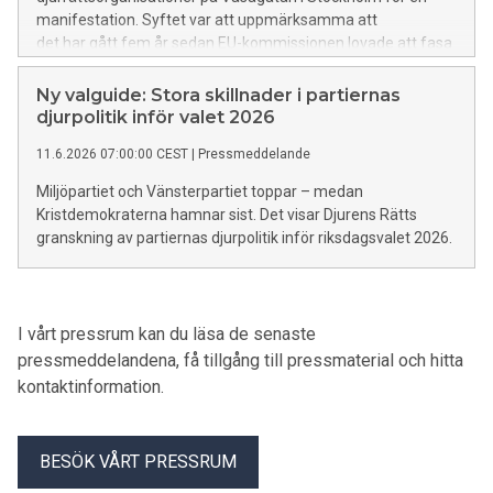
manifestation. Syftet var att uppmärksamma att
det har gått fem år sedan EU-kommissionen lovade att fasa
ut burar i djurhållningen.
Ny valguide: Stora skillnader i partiernas
djurpolitik inför valet 2026
11.6.2026 07:00:00 CEST
|
Pressmeddelande
Miljöpartiet och Vänsterpartiet toppar – medan
Kristdemokraterna hamnar sist. Det visar Djurens Rätts
granskning av partiernas djurpolitik inför riksdagsvalet 2026.
I vårt pressrum kan du läsa de senaste
pressmeddelandena, få tillgång till pressmaterial och hitta
kontaktinformation.
BESÖK VÅRT PRESSRUM