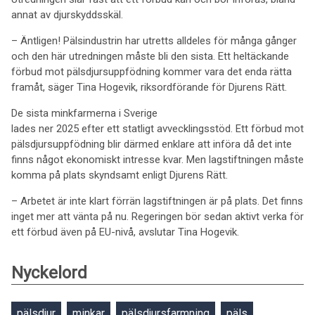
annat av djurskyddsskäl.
– Äntligen! Pälsindustrin har utretts alldeles för många gånger
och den här utredningen måste bli den sista. Ett heltäckande
förbud mot pälsdjursuppfödning kommer vara det enda rätta
framåt, säger Tina Hogevik, riksordförande för Djurens Rätt.
De sista minkfarmerna i Sverige
lades ner 2025 efter ett statligt avvecklingsstöd. Ett förbud mot
pälsdjursuppfödning blir därmed enklare att införa då det inte
finns något ekonomiskt intresse kvar. Men lagstiftningen måste
komma på plats skyndsamt enligt Djurens Rätt.
– Arbetet är inte klart förrän lagstiftningen är på plats. Det finns
inget mer att vänta på nu. Regeringen bör sedan aktivt verka för
ett förbud även på EU-nivå, avslutar Tina Hogevik.
Nyckelord
pälsdjur
minkar
pälsdjursfarmning
päls