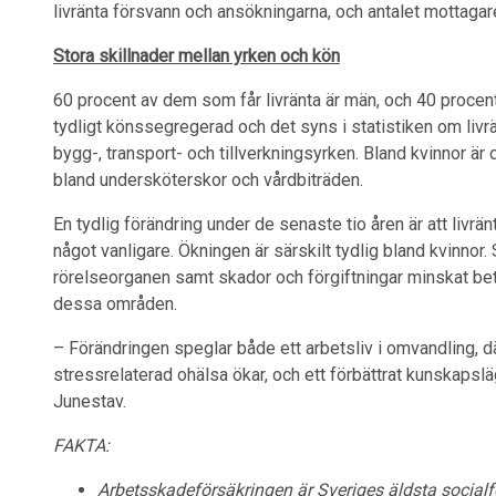
livränta försvann och ansökningarna, och antalet mottagare
Stora skillnader mellan yrken och kön
60 procent av dem som får livränta är män, och 40 procen
tydligt könssegregerad och det syns i statistiken om livrä
bygg-, transport- och tillverkningsyrken. Bland kvinnor är
bland undersköterskor och vårdbiträden.
En tydlig förändring under de senaste tio åren är att livrän
något vanligare. Ökningen är särskilt tydlig bland kvinnor. 
rörelseorganen samt skador och förgiftningar minskat bet
dessa områden.
– Förändringen speglar både ett arbetsliv i omvandling, d
stressrelaterad ohälsa ökar, och ett förbättrat kunskapsl
Junestav.
FAKTA:
Arbetsskadeförsäkringen är Sveriges äldsta social