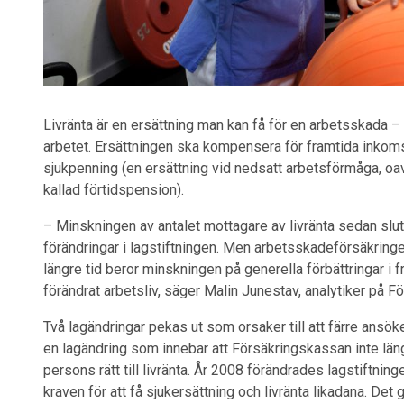
Livränta är en ersättning man kan få för en arbetsskada 
arbetet. Ersättningen ska kompensera för framtida inkomst
sjukpenning (en ersättning vid nedsatt arbetsförmåga, oav
kallad förtidspension).
– Minskningen av antalet mottagare av livränta sedan slut
förändringar i lagstiftningen. Men arbetsskadeförsäkringen
längre tid beror minskningen på generella förbättringar i f
förändrat arbetsliv, säger Malin Junestav, analytiker på 
Två lagändringar pekas ut som orsaker till att färre ansök
en lagändring som innebar att Försäkringskassan inte längre
persons rätt till livränta. År 2008 förändrades lagstiftning
kraven för att få sjukersättning och livränta likadana. Det 