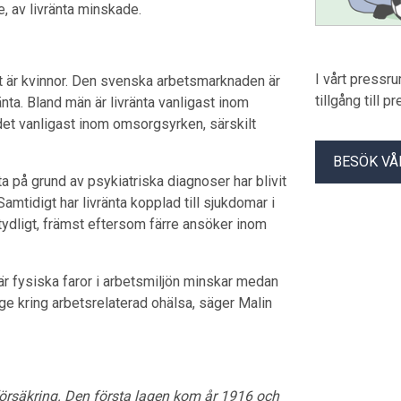
, av livränta minskade.
I vårt pressr
t är kvinnor. Den svenska arbetsmarknaden är
tillgång till 
nta. Bland män är livränta vanligast inom
 det vanligast inom omsorgsyrken, särskilt
BESÖK VÅ
ta på grund av psykiatriska diagnoser har blivit
Samtidigt har livränta kopplad till sjukdomar i
ydligt, främst eftersom färre ansöker inom
är fysiska faror i arbetsmiljön minskar medan
äge kring arbetsrelaterad ohälsa, säger Malin
försäkring. Den första lagen kom år 1916 och