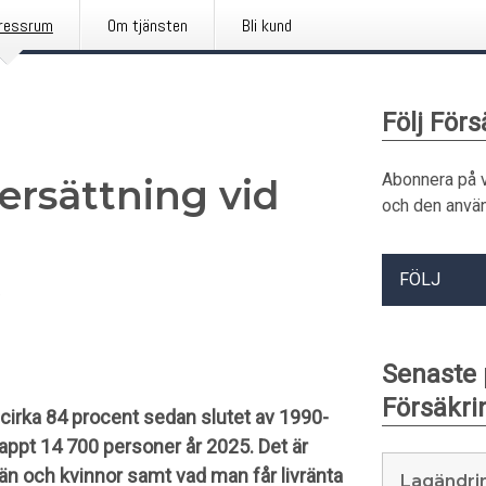
ressrum
Om tjänsten
Bli kund
Följ För
Abonnera på 
ersättning vid
och den använ
FÖLJ
e
Senaste
Försäkr
cirka 84 procent sedan slutet av 1990-
nappt 14 700 personer år 2025. Det är
män och kvinnor samt vad man får livränta
Lagändrin