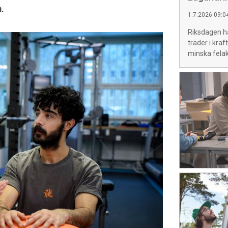
.
1.7.2026 09:0
Riksdagen ha
träder i kraf
minska felak