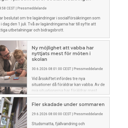
4:58 CEST
|
Pressmeddelande
r beslutat om tre lagändringar i socialförsäkringen som
t i dag den 1 juli. Två av lagändringarna har till syfte att
tiga utbetalningar och bidragsbrott.
Ny möjlighet att vabba har
nyttjats mest för möten i
skolan
30.6.2026 08:01:00 CEST
|
Pressmeddelande
Vid årsskiftet infördes tre nya
situationer då föräldrar kan vabba. Av de
nya situationerna har föräldrar mest
använt möjligheten att vabba för ett
möte med skolan. Det visar
Fler skadade under sommaren
Försäkringskassan uppföljning av
29.6.2026 08:00:00 CEST
|
Pressmeddelande
reformen.
Studsmatta, fjällvandring och