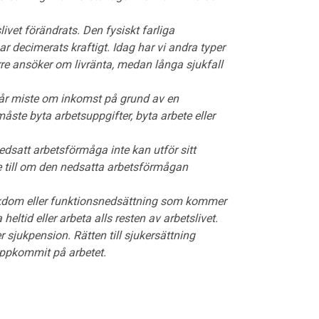
vet förändrats. Den fysiskt farliga
r decimerats kraftigt. Idag har vi andra typer
färre ansöker om livränta, medan långa sjukfall
går miste om inkomst på grund av en
åste byta arbetsuppgifter, byta arbete eller
nedsatt arbetsförmåga inte kan utför sitt
nte till om den nedsatta arbetsförmågan
jukdom eller funktions­nedsättning som kommer
eltid eller arbeta alls resten av arbetslivet.
r sjukpension. Rätten till sjukersättning
uppkommit på arbetet.