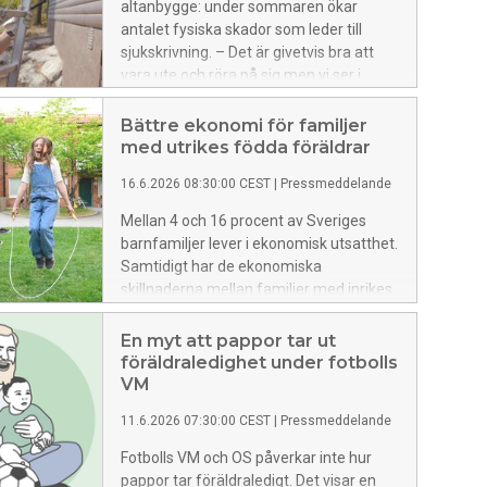
altanbygge: under sommaren ökar
antalet fysiska skador som leder till
sjukskrivning. – Det är givetvis bra att
vara ute och röra på sig men vi ser i
statistiken att många verkar överskatta
sin förmåga och skadar sig, säger Ulrik
Bättre ekonomi för familjer
Lidwall, analytiker på Försäkringskassan.
med utrikes födda föräldrar
16.6.2026 08:30:00 CEST
|
Pressmeddelande
Mellan 4 och 16 procent av Sveriges
barnfamiljer lever i ekonomisk utsatthet.
Samtidigt har de ekonomiska
skillnaderna mellan familjer med inrikes
respektive utrikes födda föräldrar
minskat. Under de senaste tio åren har
En myt att pappor tar ut
den ekonomiska standarden ökat mest
föräldraledighet under fotbolls
hos de familjer där båda föräldrarna är
VM
utrikes födda, och näst mest bland
11.6.2026 07:30:00 CEST
|
Pressmeddelande
utrikes födda ensamstående pappor.
Det visar rapporten Barnhushållens
Fotbolls VM och OS påverkar inte hur
ekonomi som Försäkringskassan
pappor tar föräldraledigt. Det visar en