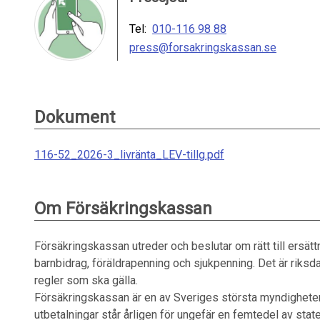
Tel:
010-116 98 88
press@forsakringskassan.se
Dokument
116-52_2026-3_livränta_LEV-tillg.pdf
Om Försäkringskassan
Försäkringskassan utreder och beslutar om rätt till ersät
barnbidrag, föräldrapenning och sjukpenning. Det är riksd
regler som ska gälla.
Försäkringskassan är en av Sveriges största myndighete
utbetalningar står årligen för ungefär en femtedel av stat