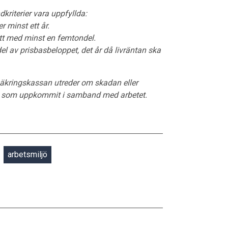
kriterier vara uppfyllda:
 minst ett år.
tt med minst en femtondel.
l av prisbasbeloppet, det år då livräntan ska
örsäkringskassan utreder om skadan eller
da som uppkommit i samband med arbetet.
arbetsmiljö