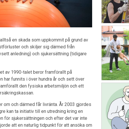
– alltså en skada som uppkommit på grund av
förluster och skiljer sig därmed från
sett anledning) och sjukersättning (tidigare
et av 1990-talet beror framförallt på
 har funnits i över hundra år och sett över
ramförallt den fysiska arbetsmiljön och ett
Försäkringskassan.
er om och därmed får livränta. År 2003 gjordes
 kan ta initiativ till en utredning kring en
en för sjukersättningen och efter det var inte
gjorde att en naturlig tidpunkt för att ansöka om