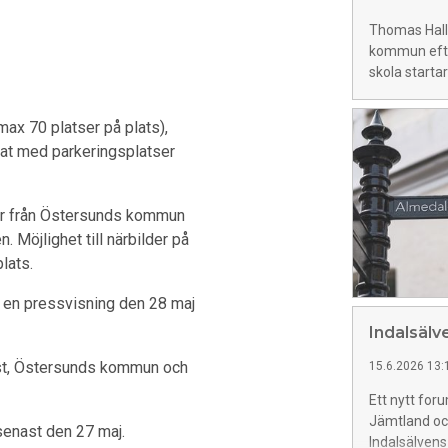
Thomas Hallb
kommun efte
skola startar
ax 70 platser på plats),
nsat med parkeringsplatser
r från Östersunds kommun
n. Möjlighet till närbilder på
lats.
s en pressvisning den 28 maj
Indalsälv
lst, Östersunds kommun och
15.6.2026 13:
Ett nytt for
Jämtland och
enast den 27 maj.
Indalsälvens