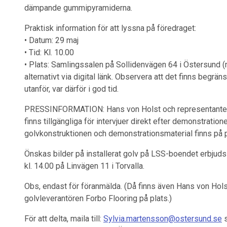
dämpande gummipyramiderna.
Praktisk information för att lyssna på föredraget:
• Datum: 29 maj
• Tid: Kl. 10.00
• Plats: Samlingssalen på Sollidenvägen 64 i Östersund (m
alternativt via digital länk. Observera att det finns begrä
utanför, var därför i god tid.
PRESSINFORMATION: Hans von Holst och representante
finns tillgängliga för intervjuer direkt efter demonstratione
golvkonstruktionen och demonstrationsmaterial finns på p
Önskas bilder på installerat golv på LSS-boendet erbjud
kl. 14.00 på Linvägen 11 i Torvalla.
Obs, endast för föranmälda. (Då finns även Hans von Ho
golvleverantören Forbo Flooring på plats.)
För att delta, maila till:
Sylvia.martensson@ostersund.se
s