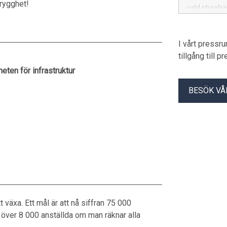
rygghet!
vald styrelse
I vårt pressr
tillgång till 
eten för infrastruktur
BESÖK VÅ
växa. Ett mål är att nå siffran 75 000
över 8 000 anställda om man räknar alla