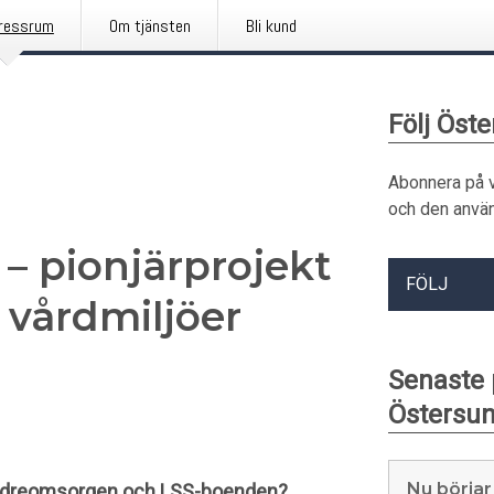
ressrum
Om tjänsten
Bli kund
Följ Ös
Abonnera på 
och den använ
– pionjärprojekt
FÖLJ
 vårdmiljöer
Senaste
Östersu
Nu börjar
a äldreomsorgen och LSS-boenden?