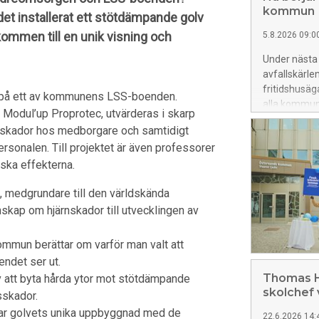
kommun
et installerat ett stötdämpande golv
ommen till en unik visning och
5.8.2026 09:0
Under nästa
avfallskärlen
fritidshusäg
d på ett av kommunens LSS-boenden.
alla kommune
, Modul’up Proprotec, utvärderas i skarp
 fallskador hos medborgare och samtidigt
sonalen. Till projektet är även professorer
ska effekterna.
, medgrundare till den världskända
skap om hjärnskador till utvecklingen av
mmun berättar om varför man valt att
endet ser ut.
Thomas H
v att byta hårda ytor mot stötdämpande
skolchef
sskador.
ar golvets unika uppbyggnad med de
22.6.2026 14: