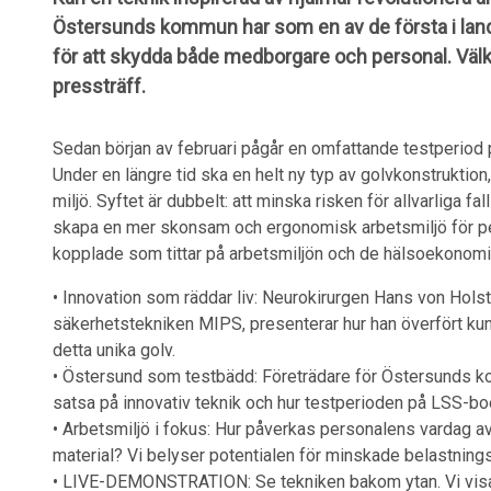
Östersunds kommun har som en av de första i land
för att skydda både medborgare och personal. Välk
pressträff.
Sedan början av februari pågår en omfattande testperio
Under en längre tid ska en helt ny typ av golvkonstruktion
miljö. Syftet är dubbelt: att minska risken för allvarliga
skapa en mer skonsam och ergonomisk arbetsmiljö för per
kopplade som tittar på arbetsmiljön och de hälsoekonomi
• Innovation som räddar liv: Neurokirurgen Hans von Holst
säkerhetstekniken MIPS, presenterar hur han överfört kun
detta unika golv.
• Östersund som testbädd: Företrädare för Östersunds ko
satsa på innovativ teknik och hur testperioden på LSS-bo
• Arbetsmiljö i fokus: Hur påverkas personalens vardag a
material? Vi belyser potentialen för minskade belastning
• LIVE-DEMONSTRATION: Se tekniken bakom ytan. Vi vis