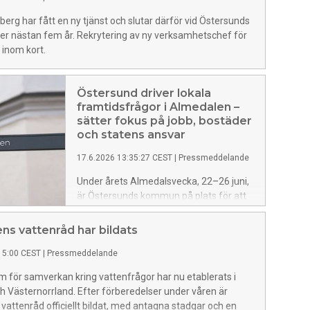
erg har fått en ny tjänst och slutar därför vid Östersunds
r nästan fem år. Rekrytering av ny verksamhetschef för
 inom kort.
Östersund driver lokala
framtidsfrågor i Almedalen –
sätter fokus på jobb, bostäder
och statens ansvar
17.6.2026 13:35:27 CEST
|
Pressmeddelande
Under årets Almedalsvecka, 22–26 juni,
är Östersunds kommun på plats för att
driva frågor som är avgörande för
kommunens och länets utveckling.
ens vattenråd har bildats
Genom flera seminarier lyfts behovet av
15:00 CEST
|
Pressmeddelande
statliga infrastruktursatsningar,
snabbare bostadsbyggande och
um för samverkan kring vattenfrågor har nu etablerats i
strategier för att säkra framtidens
 Västernorrland. Efter förberedelser under våren är
kompetensförsörjning till både näringsliv
 vattenråd officiellt bildat, med antagna stadgar och en