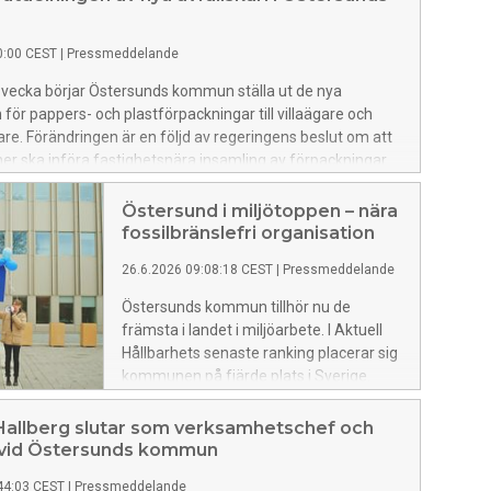
0:00 CEST
|
Pressmeddelande
 vecka börjar Östersunds kommun ställa ut de nya
 för pappers- och plastförpackningar till villaägare och
are. Förändringen är en följd av regeringens beslut om att
r ska införa fastighetsnära insamling av förpackningar.
Östersund i miljötoppen – nära
fossilbränslefri organisation
26.6.2026 09:08:18 CEST
|
Pressmeddelande
Östersunds kommun tillhör nu de
främsta i landet i miljöarbete. I Aktuell
Hållbarhets senaste ranking placerar sig
kommunen på fjärde plats i Sverige.
Samtidigt visar nya siffror att
kommunen nästan nått målet om en
allberg slutar som verksamhetschef och
fossilbränslefri organisation.
 vid Östersunds kommun
44:03 CEST
|
Pressmeddelande