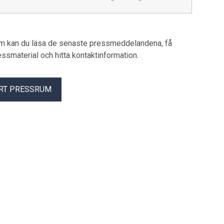
och offentlig sektor.
.
um kan du läsa de senaste pressmeddelandena, få
pressmaterial och hitta kontaktinformation.
RT PRESSRUM