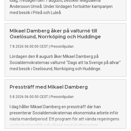
Idag, fredagen den 7 augusti, besöker Magdalena
Andersson Umeå. Under lördagen fortsätter kampanjen
med besök i Piteå och Luleå.
Mikael Damberg åker på valturné till
Oxelösund, Norrköping och Huddinge
7.8.2026 06:00:00 CEST
|
Pressinbjudan
Lördagen den 8 augusti åker Mikael Damberg på
Socialdemokraternas valturné "Dags att ta Sverige på allvar"
med besök i Oxelösund, Norrköping och Huddinge.
Pressträff med Mikael Damberg
5.8.2026 06:00:00 CEST
|
Pressinbjudan
I dag håller Mikael Damberg en pressträff där han
presenterar Socialdemokraternas ekonomiska arbete inför
nästa mandatperiod. Ett program för att vända regeringens
underskottspolitik och slöseri med skattepengar.