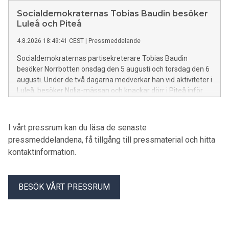
Socialdemokraternas Tobias Baudin besöker
Luleå och Piteå
4.8.2026 18:49:41 CEST
|
Pressmeddelande
Socialdemokraternas partisekreterare Tobias Baudin
besöker Norrbotten onsdag den 5 augusti och torsdag den 6
augusti. Under de två dagarna medverkar han vid aktiviteter i
Luleå, besöker Nolia-mässan och knackar dörr i Piteå inför
valet den 13 september.
I vårt pressrum kan du läsa de senaste
pressmeddelandena, få tillgång till pressmaterial och hitta
kontaktinformation.
BESÖK VÅRT PRESSRUM