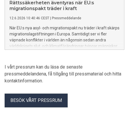
Rättssäkerheten äventyras när EU:s
migrationspakt träder i kraft
12.6.2026 10:40:46 CEST
|
Pressmeddelande
När EU:s nya asyl- och migrationspakt nu träder i kraft skärps
migrationslagstiftningen i Europa. Samtidigt ser vi fler
väpnade konflikter i världen än någonsin sedan andra
världskrigets slut, och klimatförändringar tvingar människor
att lämna platser som tidigare varit trygga. Trots det riskerar
människor på flykt att mötas av mer kontroll och svårare
vägar till skydd.
I vårt pressrum kan du läsa de senaste
pressmeddelandena, få tillgång till pressmaterial och hitta
kontaktinformation.
BESÖK VÅRT PRESSRUM