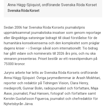
Anna Hägg-Sjöquist, ordförande Svenska Röda Korset
Svenska Röda Korset
Sedan 2006 har Svenska Röda Korsets journalistpris
uppmärksammat journalistiska insatser som genom reportage
eller långsiktiga satsningar bidragit till ökad förståelse för de
humanitära konsekvenserna och den komplexitet som präglar
dagens kriser – i Sverige såväl som internationellt. Tio bidrag
har gått vidare och nominerats till 2026 års pris, och nu ska
vinnaren presenteras. Priset består av ett resestipendium på
75 000 kronor.
Juryns arbete har letts av Svenska Röda Korsets ordförande
Anna Hägg-Sjöquist. Övriga jurymedlemmar är Arash Mokhtari,
reporter och redaktör på Tidningen Vision, Clara Henry,
medieprofil, Gunnar Bolin, radiojournalist och författare, Maja
Aase, journalist, Paul Hansen, fotograf och författare samt
Kerstin Gustafsson Figueroa, journalist och chefredaktör för
Nyhetsbyrån Järva.