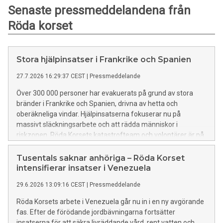
Senaste pressmeddelandena från
Röda korset
Stora hjälpinsatser i Frankrike och Spanien
27.7.2026 16:29:37 CEST
|
Pressmeddelande
Över 300 000 personer har evakuerats på grund av stora
bränder i Frankrike och Spanien, drivna av hetta och
oberäkneliga vindar. Hjälpinsatserna fokuserar nu på
massivt släckningsarbete och att rädda människor i
riskzonen. Röda Korsets katastrofteam och volontärer är på
plats i bägge länder.
Tusentals saknar anhöriga – Röda Korset
intensifierar insatser i Venezuela
29.6.2026 13:09:16 CEST
|
Pressmeddelande
Röda Korsets arbete i Venezuela går nu in i en ny avgörande
fas. Efter de förödande jordbävningarna fortsätter
insatserna för att säkra livräddande vård, rent vatten och