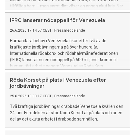
tillfälliga hem – men samtidigt växer en annan akut kris. När
människor förlorar både sina närstående och sin trygghet
ökar behovet av professionellt stöd i att söka saknade
IFRC lanserar nödappell för Venezuela
anhöriga, samtidigt som behoven av psykosocialt stöd växer
26.6.2026 17:14:57 CEST
|
Pressmeddelande
och kräver långsiktiga insatser.
Humanitära behov i Venezuela ökar efter två av de
kraftigaste jordbävningarna på över hundra år.
Internationella rödakors- och rödahalvmånefederationen
(IFRC) lanserar nu en nödappell på 600 miljoner kronor till
humanitärt arbete genom Venezuelas Röda Kors.
Röda Korset på plats i Venezuela efter
jordbävningar
25.6.2026 13:33:17 CEST
|
Pressmeddelande
Två kraftiga jordbävningar drabbade Venezuela kvällen den
24 juni. Förödelsen är stor. Röda Korset är på plats och är en
del av det akuta arbetet i drabbade samhällen.