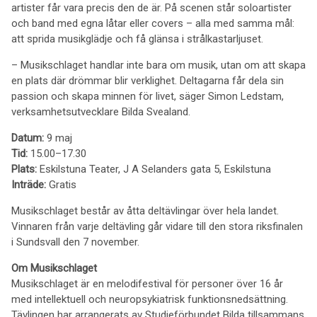
artister får vara precis den de är. På scenen står soloartister
och band med egna låtar eller covers – alla med samma mål:
att sprida musikglädje och få glänsa i strålkastarljuset.
– Musikschlaget handlar inte bara om musik, utan om att skapa
en plats där drömmar blir verklighet. Deltagarna får dela sin
passion och skapa minnen för livet, säger Simon Ledstam,
verksamhetsutvecklare Bilda Svealand.
Datum:
9 maj
Tid:
15.00–17.30
Plats:
Eskilstuna Teater, J A Selanders gata 5, Eskilstuna
Inträde:
Gratis
Musikschlaget består av åtta deltävlingar över hela landet.
Vinnaren från varje deltävling går vidare till den stora riksfinalen
i Sundsvall den 7 november.
Om Musikschlaget
Musikschlaget är en melodifestival för personer över 16 år
med intellektuell och neuropsykiatrisk funktionsnedsättning.
Tävlingen har arrangerats av Studieförbundet Bilda tillsammans