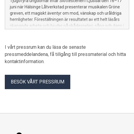
Tjugofyra ungdomar intar Slottescenen i Ljusdal den 16–17
juni när Hälsinge Låtverkstad presenterar musikalen Gröne
greven, ett magiskt äventyr om mod, vänskap och uråldriga
hemligheter. Föreställningen är resultatet av ett helt läsårs
skapande arbete och bjuder på skådespeleri, sång och dans i
en specialskriven berättelse. Entré 180 kr, gratis för
ungdomar under 18 år. Biljetter på kulturbiljetter.se.
I vårt pressrum kan du läsa de senaste
pressmeddelandena, få tillgång till pressmaterial och hitta
kontaktinformation.
BESÖK VÅRT PRESSRUM