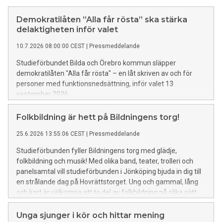
Demokratilåten ”Alla får rösta” ska stärka
delaktigheten inför valet
10.7.2026 08:00:00 CEST
|
Pressmeddelande
Studieförbundet Bilda och Örebro kommun släpper
demokratilåten "Alla får rösta" – en låt skriven av och för
personer med funktionsnedsättning, inför valet 13
september 2026.
Folkbildning är hett på Bildningens torg!
25.6.2026 13:55:06 CEST
|
Pressmeddelande
Studieförbunden fyller Bildningens torg med glädje,
folkbildning och musik! Med olika band, teater, trolleri och
panelsamtal vill studieförbunden i Jönköping bjuda in dig till
en strålande dag på Hovrättstorget. Ung och gammal, lång
och kort är välkomna att ta del av folkbildning på olika sätt.
Unga sjunger i kör och hittar mening