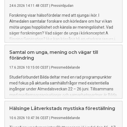
24.6.2026 14:11:48 CEST
|
Pressinbjudan
Forskning visar hälsofördelar med att sjunga i kör. I
Almedalen samtalar forskare och körledare om hur vi kan
möta ungas hopplöshet och känsla av meningslöshet. Vad
säger forskningen? Vad säger de unga i körkonceptet A
Singing Generation? Hur kan körsång bli en starkare resurs i
vårt samhälle? Samtalet äger rum torsdag 25 juni 9:00 i
Vårdklockans kyrka och livesänds på webben.
Samtal om unga, mening och vägar till
förändring
17.6.2026 10:15:00 CEST
|
Pressmeddelande
Studieförbundet Bilda deltar med en rad programpunkter
med fokus på aktuella samhällsfrågor med existentiella
ingångar under Almedalsveckan 22 – 26 juni. Tillsammans
med medlemsorganisationer och samarbetspartner är Bilda
medarrangör till seminarier, samtal och kulturprogram i
Vårdklockans kyrka och på den nya scenen Körsbärsdalen.
Hälsinge Låtverkstads mystiska föreställning
10.6.2026 10:47:36 CEST
|
Pressmeddelande