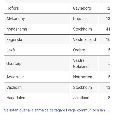
Hofors
Gävleborg
126
Älvkarleby
Uppsala
137
Nynäshamn
Stockholm
412
Fagersta
Västmanland
169
Laxå
Örebro
58
Västra
Grästorp
59
Götaland
Arvidsjaur
Norrbotten
59
Vaxholm
Stockholm
131
Härjedalen
Jämtland
89
Se listan över alla anmälda deltagare i varje kommun och län –