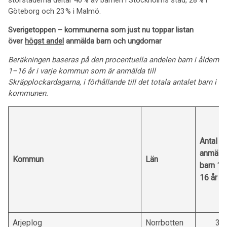
storstäderna deltar 40 % av barnen i Stockholms stad, 28 % i
Göteborg och 23 % i Malmö.
Sverigetoppen – kommunerna som just nu toppar listan
över
högst andel
anmälda barn och ungdomar
Beräkningen baseras på den procentuella andelen barn i åldern
1–16 år i varje kommun som är anmälda till
Skräpplockardagarna, i förhållande till det totala antalet barn i
kommunen.
Antal
anmäld
Kommun
Län
barn 1-
16 år
Arjeplog
Norrbotten
32