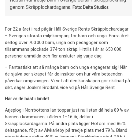
genom Skräpplockardagarna.
Foto: Delta Studios
För 22:a året i rad pågår Håll Sverige Rents Skräpplockardagar
– Sveriges största miljökampanj för barn och unga. Förra året
deltog över 700 000 barn, unga och pedagoger som
tillsammans plockade 374 ton skräp. Hittills i år är 653 000
personer anmälda och fler ansluter sig varje dag.
– Fantastiskt att så många barn och unga engagerar sig! När
de själva ser skräpet får de insikter om hur våra beteenden
påverkar omgivningen. Vi vet att den kunskapen gör skillnad på
sikt, säger Joakim Brodahl, vice vd på Håll Sverige Rent.
Här är de bäst i landet
Arjeplog i Norrbottens län toppar just nu listan då hela 89 % av
barnen i kommunen, i åldern 1–16 år, deltar i
Skräpplockardagarna. På andra plats ligger Hofors med 86 %
deltagande, följt av Älvkarleby på tredje plats med 79 %. Bland