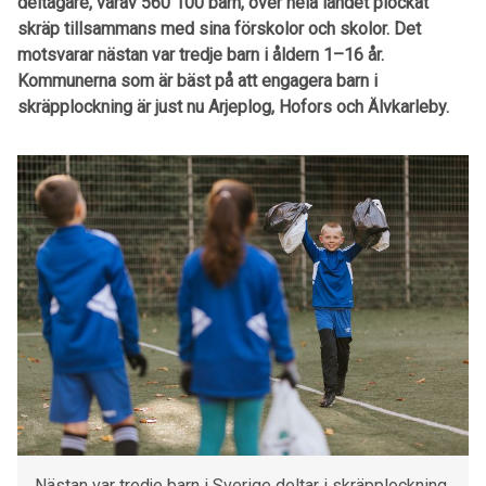
deltagare, varav 560 100 barn, över hela landet plockat
skräp tillsammans med sina förskolor och skolor. Det
motsvarar nästan var tredje barn i åldern 1–16 år.
Kommunerna som är bäst på att engagera barn i
skräpplockning är just nu Arjeplog, Hofors och Älvkarleby.
Nästan var tredje barn i Sverige deltar i skräpplockning