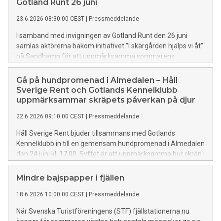
Gotland Runt 26 juni
23.6.2026 08:30:00 CEST
|
Pressmeddelande
I samband med invigningen av Gotland Runt den 26 juni
samlas aktörerna bakom initiativet ”I skärgården hjälps vi åt”
på Sandhamn för att uppmärksamma sommarens
stora satsning för en renare och mer hållbar skärgård.
Gå på hundpromenad i Almedalen – Håll
Sverige Rent och Gotlands Kennelklubb
uppmärksammar skräpets påverkan på djur
22.6.2026 09:10:00 CEST
|
Pressmeddelande
Håll Sverige Rent bjuder tillsammans med Gotlands
Kennelklubb in till en gemensam hundpromenad i Almedalen
den 24 juni kl. 17.00. Syftet är att uppmärksamma hur skräp i
vår miljö kan skada både husdjur och vilda djur – och hur
enkla beteendeförändringar kan göra stor skillnad.
Mindre bajspapper i fjällen
18.6.2026 10:00:00 CEST
|
Pressmeddelande
När Svenska Turistföreningens (STF) fjällstationerna nu