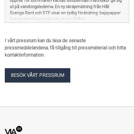
öppnar för sommaren väntas tiotusentals människor ge sig
ut på vandringslederna. En ny skräpmätning från Håll
Sverige Rent och STF visar en tydlig förändring: bajspapper
har nästan försvunnit som skräp i fjällen.
I vårt pressrum kan du läsa de senaste
pressmeddelandena, få tillgång till pressmaterial och hitta
kontaktinformation.
BESÖK VÅRT PRESSRUM