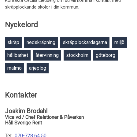
Kontakta Cecilia Liedberg om du vill komma i kontakt med
skräpplockande skolor i din kommun.
Nyckelord
skräp
nedskräpning
skräpplockardagarna
miljö
hållbarhet
återvinning
stockholm
göteborg
malmö
arjeplog
Kontakter
Joakim Brodahl
Vice vd / Chef Relationer & Påverkan
Håll Sverige Rent
Tel:
070-728 64 50