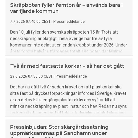
Skräpboten fyller femton år – används bara i
var fjärde kommun
7.7.2026 07:40:00 CEST
|
Pressmeddelande
Den 10 juli fyller den svenska skräpboten 15 år. Trots att
nedskräpning är olagligt i hela Sverige har tre av fyra
kommuner inte delat ut en enda skräpbot under 2026. Under
årets första halvår utfärdades totalt 194 böter, där Malmö,
Halmstad och Uppsala toppar statistiken.
Två år med fastsatta korkar – så har det gått
29.6.2026 07:50:00 CEST
|
Pressmeddelande
Det har nu gått två år sedan kravet om att plastkorkar ska
sitta fast på dryckesförpackningar infördes i Sverige. Kravet
är en del av EU:s engångsplastdirektiv och syftar till att
minska nedskräpning av plast i natur och hav. Redan nu syns
tecken på att lagen gett effekt i stadsmiljö: antalet skräpiga
korkar har minskat med 62 % i svenska städer. Men på
stränder längs Västerhavet är korkarna ett fortsatt vanligt
Pressinbjudan: Stor skärgårdssatsning
skräp.
uppmärksammas på Sandhamn under