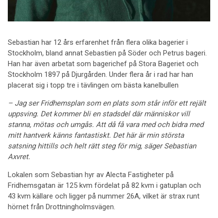
Sebastian har 12 års erfarenhet från flera olika bagerier i
Stockholm, bland annat Sebastien på Söder och Petrus bageri.
Han har även arbetat som bagerichef på Stora Bageriet och
Stockholm 1897 på Djurgården. Under flera år i rad har han
placerat sig i topp tre i tävlingen om bästa kanelbullen
– Jag ser Fridhemsplan som en plats som står inför ett rejält
uppsving. Det kommer bli en stadsdel där människor vill
stanna, mötas och umgås. Att då få vara med och bidra med
mitt hantverk känns fantastiskt. Det här är min största
satsning hittills och helt rätt steg för mig, säger Sebastian
Axvret.
Lokalen som Sebastian hyr av Alecta Fastigheter på
Fridhemsgatan är 125 kvm fördelat på 82 kvm i gatuplan och
43 kvm källare och ligger på nummer 26A, vilket är strax runt
hörnet från Drottningholmsvägen.