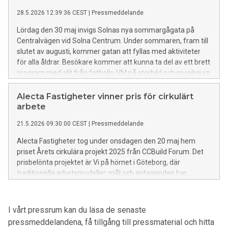
28.5.2026 12:39:36 CEST
|
Pressmeddelande
Lördag den 30 maj invigs Solnas nya sommargågata på
Centralvägen vid Solna Centrum. Under sommaren, fram till
slutet av augusti, kommer gatan att fyllas med aktiviteter
för alla åldrar. Besökare kommer att kunna ta del av ett brett
program med allt från fotbolls-VM på storbild och musikquiz
till prova-på-aktiviteter i olika idrotter, dejtingschack och en
musikalisk föreställning om Filmstaden i Råsunda. För mat
Alecta Fastigheter vinner pris för cirkulärt
och dryck står Lillys och glasscaféet Skog som även finns
arbete
inne i Solna Centrum och är två uppskattade aktörer.
21.5.2026 09:30:00 CEST
|
Pressmeddelande
Alecta Fastigheter tog under onsdagen den 20 maj hem
priset Årets cirkulära projekt 2025 från CCBuild Forum. Det
prisbelönta projektet är Vi på hörnet i Göteborg, där
traditionella arbetsmodeller, mål och antaganden har
utmanats för att nå ett exceptionellt lågt klimatavtryck.
I vårt pressrum kan du läsa de senaste
pressmeddelandena, få tillgång till pressmaterial och hitta