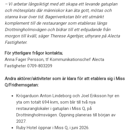
– Vi arbetar långsiktigt med att skapa ett levande gatuplan
och mötesplats där människor kan äta gott, mötas och
stanna kvar över tid. Bageriverkstan blir ett utmärkt
komplement till de restauranger som etableras längs
Drottningholmsvägen och bidrar till ett erbjudande från
morgon till kväll, säger Therese Agerbjer, uthyrare på Alecta
Fastigheter.
För ytterligare frågor kontakta;
Anna Fager Persson, tf Kommunikationschef Alecta
Fastigheter 0709-803209
Andra aktörer/aktiviteter som är klara för att etablera sig i Miss
Q/Fridhemsgatan:
Krögarduon Anton Lindeborg och Joel Eriksson hyr en
yta om totalt 694 kvm, som blir till två nya
restauranglokaler i gatuplan i Miss Q, på
Drottningholmsvägen. Öppning planeras till början av
2027.
Ruby Hotel öppnar i Miss Q, i juni 2026.