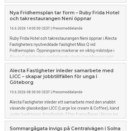
Stockholm. Förvärvet är en del av bolagets långsiktiga
strategi att växa i centrala och attraktiva lägen. Den totala
Nya Fridhemsplan tar form – Ruby Frida Hotel
uthyrningsbara ytan uppgår till cirka 36 100 kvadratmeter,
och takrestaurangen Neni öppnar
säljare är Castellum.
16.6.2026 14:00:00 CEST
|
Pressmeddelande
Ruby Frida Hotel och takrestaurangen Neni öppnar i Alecta
Fastigheters nyutvecklade fastighet Miss Q vid
Fridhemsplan. Öppningarna markerar en viktig milstolpe i
Alecta Fastigheters omfattande stadsutvecklingsprojekt,
där en tidigare kontorsfastighet nu omvandlas till en levande
och sammanhängande stadsdel med hotell, restauranger,
Alecta Fastigheter inleder samarbete med
bostäder, kontor, handel och offentliga miljöer.
LICC – skapar jobbtillfällen för unga i
Göteborg
10.6.2026 08:30:00 CEST
|
Pressmeddelande
Alecta Fastigheter inleder ett samarbete med den snabbt
växande glasskedjan LICC (Large Ice cream & Coffee), känd
under hashtagen #myfirstjob. Efter framgångar i Norge tar
LICC nu nästa steg med ambitionen att skapa fler
arbetstillfällen för unga även i Sverige.
Sommargågata invigs på Centralvägen i Solna