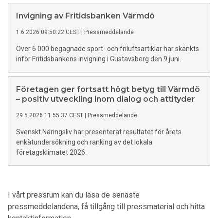
och samhällsviktig service även vid långvariga strömavbrott
och andra samhällsstörningar.
Invigning av Fritidsbanken Värmdö
1.6.2026 09:50:22 CEST
|
Pressmeddelande
Över 6 000 begagnade sport- och friluftsartiklar har skänkts
inför Fritidsbankens invigning i Gustavsberg den 9 juni.
Företagen ger fortsatt högt betyg till Värmdö
– positiv utveckling inom dialog och attityder
29.5.2026 11:55:37 CEST
|
Pressmeddelande
Svenskt Näringsliv har presenterat resultatet för årets
enkätundersökning och ranking av det lokala
företagsklimatet 2026.
I vårt pressrum kan du läsa de senaste
pressmeddelandena, få tillgång till pressmaterial och hitta