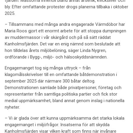
fjärden. Massorna innehöll bland annat arsenik, kvicksilver och
bly. Efter omfattande protester drogs planerna tillbaka i oktober
2025.
– Tillsammans med många andra engagerade Värmdöbor har
Maria Roos gjort ett enormt arbete för att stoppa dumpningen
av muddermassor i vår skärgård och på så sätt räddat
Kanholmsfjärden. Det var en enig nämnd som beslutade att
hon tilldelas årets miljöbelöning, säger Linda Nygren,
ordförande i Bygg-, miljö- och hälsoskyddsnämnden.
Engagemanget tog sig många uttryck – från
klagomålsskrivelser till en omfattande båtdemonstration i
september 2025 där närmare 300 båtar deltog.
Demonstrationen samlade både privatpersoner, företag och
representanter från samtliga politiska partier och fick stor
medial uppmärksamhet, bland annat genom inslag i nationella
nyheter.
– Vi är glada över att kunna uppmärksamma det starka lokala
engagemanget i miljöfrågor. Insatserna för att skydda
Kanholmsfjärden visar vilken kraft som finns när invånare