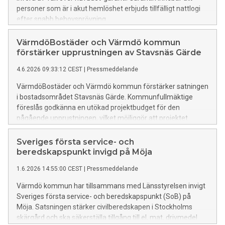
personer som är i akut hemlöshet erbjuds tillfälligt nattlogi
efter snabb behovsprövning.
VärmdöBostäder och Värmdö kommun
förstärker upprustningen av Stavsnäs Gärde
4.6.2026 09:33:12 CEST
|
Pressmeddelande
VärmdöBostäder och Värmdö kommun förstärker satningen
i bostadsområdet Stavsnäs Gärde. Kommunfullmäktige
föreslås godkänna en utökad projektbudget för den
pågående upprustningen, vilket möjliggör att projektet
utifrån hyresgästernas önskemål kan slutföras med en
högre och mer enhetlig standard.
Sveriges första service- och
beredskapspunkt invigd på Möja
1.6.2026 14:55:00 CEST
|
Pressmeddelande
Värmdö kommun har tillsammans med Länsstyrelsen invigt
Sveriges första service- och beredskapspunkt (SoB) på
Möja. Satsningen stärker civilberedskapen i Stockholms
skärgård och ska säkerställa tillgång till el, mat, drivmedel