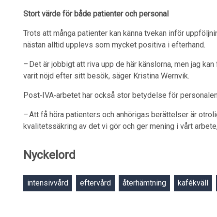
Stort värde för både patienter och personal
Trots att många patienter kan känna tvekan inför uppföljn
nästan alltid upplevs som mycket positiva i efterhand.
– Det är jobbigt att riva upp de här känslorna, men jag ka
varit nöjd efter sitt besök, säger Kristina Wernvik.
Post‑IVA‑arbetet har också stor betydelse för personalen
– Att få höra patienters och anhörigas berättelser är otroli
kvalitetssäkring av det vi gör och ger mening i vårt arbet
Nyckelord
intensivvård
eftervård
återhämtning
kafékväll