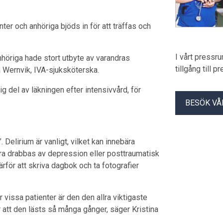
ter och anhöriga bjöds in för att träffas och
I vårt pressr
anhöriga hade stort utbyte av varandras
tillgång till 
 Wernvik, IVA-sjuksköterska.
g del av läkningen efter intensivvård, för
BESÖK VÅ
 Delirium är vanligt, vilket kan innebära
ra drabbas av depression eller posttraumatisk
ärför att skriva dagbok och ta fotografier
r vissa patienter är den den allra viktigaste
r att den lästs så många gånger, säger Kristina