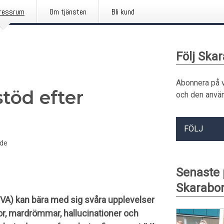
ressrum
Om tjänsten
Bli kund
Följ Ska
Abonnera på 
stöd efter
och den använ
FÖLJ
de
Senaste
Skarabor
IVA) kan bära med sig svåra upplevelser
kor, mardrömmar, hallucinationer och