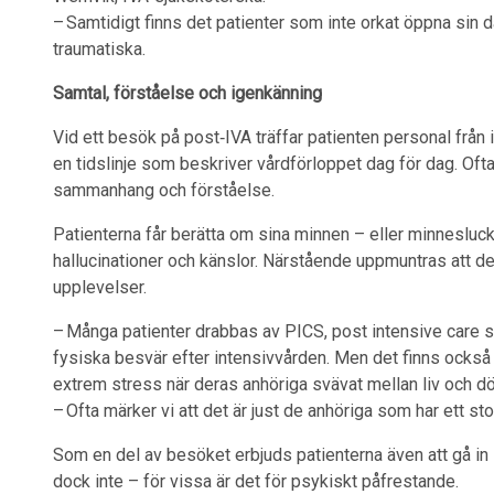
– Samtidigt finns det patienter som inte orkat öppna sin 
traumatiska.
Samtal, förståelse och igenkänning
Vid ett besök på post‑IVA träffar patienten personal frå
en tidslinje som beskriver vårdförloppet dag för dag. Of
sammanhang och förståelse.
Patienterna får berätta om sina minnen – eller minnesluc
hallucinationer och känslor. Närstående uppmuntras att de
upplevelser.
– Många patienter drabbas av PICS, post intensive care 
fysiska besvär efter intensivvården. Men det finns också
extrem stress när deras anhöriga svävat mellan liv och d
– Ofta märker vi att det är just de anhöriga som har ett sto
Som en del av besöket erbjuds patienterna även att gå in i 
dock inte – för vissa är det för psykiskt påfrestande.