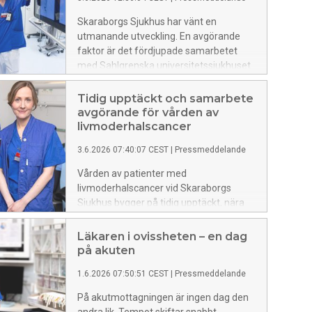
skapar en tryggare väg hem.
Skaraborgs Sjukhus har vänt en
utmanande utveckling. En avgörande
faktor är det fördjupade samarbetet
med Sahlgrenska universitetssjukhuset
(SU) – men också ett medvetet arbete
med att utveckla verksamheten och
Tidig upptäckt och samarbete
skapa trygg vård på nya sätt. Nu lyfts
avgörande för vården av
modellen fram som en möjlig väg
livmoderhalscancer
framåt för att säkra tillgänglighet och
3.6.2026 07:40:07 CEST
|
Pressmeddelande
kvalitet i hela Västra Götalandsregionen.
Vården av patienter med
livmoderhalscancer vid Skaraborgs
Sjukhus bygger på tidig upptäckt, nära
samarbete med Sahlgrenska
Universitetssjukhuset (SU) och allt mer
Läkaren i ovissheten – en dag
skonsamma behandlingsmetoder. I
på akuten
många fall upptäcks cancern redan i ett
1.6.2026 07:50:51 CEST
|
Pressmeddelande
tidigt stadium genom det nationella
screeningprogrammet för
På akutmottagningen är ingen dag den
livmoderhalscancer.