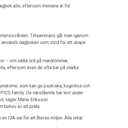
dagbok alls, eftersom minnena är för
n intensivvården. Tillsammans går man igenom
ta används dagboken som stöd för att skapa
kor – och sätta ord på mardrömmar,
lta, eftersom även de ofta bär på starka
syndrome, som kan ge psykiska, kognitiva och
 PICS‑family. De närstående har levt under
öd, säger Marie Eriksson.
rt behov av att prata.
en IVA‑sal för att återse miljön. Alla orkar