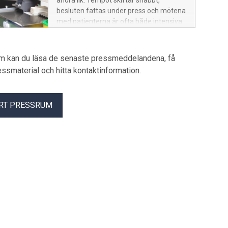
andra lik. Tempot skiftar snabbt,
besluten fattas under press och mötena
med patienterna är ofta både intensiva
och avgörande. För ST läkaren Sandra
Inganäs är det just detta som gör
arbetet så speciellt.
um kan du läsa de senaste pressmeddelandena, få
pressmaterial och hitta kontaktinformation.
RT PRESSRUM