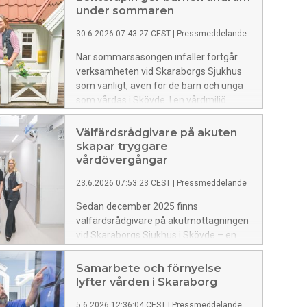
under sommaren
30.6.2026 07:43:27 CEST
|
Pressmeddelande
När sommarsäsongen infaller fortgår
verksamheten vid Skaraborgs Sjukhus
som vanligt, även för de barn och unga
som vårdas i Skövde. I en vårdmiljö
präglad av undersökningar, väntan och
ibland oro utgör lekterapin en integrerad
Välfärdsrådgivare på akuten
del av vården, där lek, skapande och
skapar tryggare
fantasi stödjer både återhämtning och
vårdövergångar
förståelse.
23.6.2026 07:53:23 CEST
|
Pressmeddelande
Sedan december 2025 finns
välfärdsrådgivare på akutmottagningen
vid Skaraborgs Sjukhus i Skövde – en
satsning som redan gör tydlig skillnad.
Genom att möta patienter direkt i det
Samarbete och förnyelse
akuta skedet kan fler få rätt stöd i tid,
lyfter vården i Skaraborg
vilket minskar behovet av slutenvård och
5.6.2026 12:36:04 CEST
|
Pressmeddelande