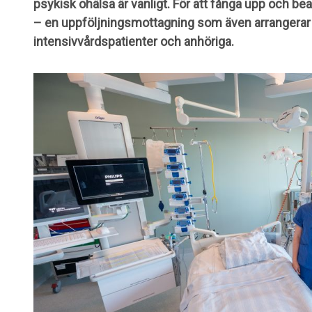
psykisk ohälsa är vanligt. För att fånga upp och be
– en uppföljningsmottagning som även arrangerar k
intensivvårdspatienter och anhöriga.