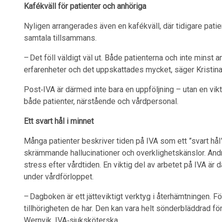
Kafékväll för patienter och anhöriga
Nyligen arrangerades även en kafékväll, där tidigare patien
samtala tillsammans.
– Det föll väldigt väl ut. Både patienterna och inte minst 
erfarenheter och det uppskattades mycket, säger Kristina
Post‑IVA är därmed inte bara en uppföljning – utan en vikti
både patienter, närstående och vårdpersonal.
Ett svart hål i minnet
Många patienter beskriver tiden på IVA som ett ”svart hål”.
skrämmande hallucinationer och overklighetskänslor. And
stress efter vårdtiden. En viktig del av arbetet på IVA är d
under vårdförloppet.
– Dagboken är ett jätteviktigt verktyg i återhämtningen. Fö
tillhörigheten de har. Den kan vara helt sönderbläddrad fö
Wernvik, IVA‑sjuksköterska.