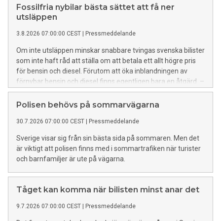
Fossilfria nybilar bästa sättet att få ner
utsläppen
3.8.2026 07:00:00 CEST
|
Pressmeddelande
Om inte utsläppen minskar snabbare tvingas svenska bilister
som inte haft råd att ställa om att betala ett allt högre pris
för bensin och diesel. Förutom att öka inblandningen av
förnybar bensin och diesel finns egentligen bara en åtgärd. –
Nya bilar borde inte behöva fossila drivmedel, det menar
Carl-Erik Stjernvall, hållbarhetsansvarig på Riksförbundet M
Polisen behövs på sommarvägarna
Sverige.
30.7.2026 07:00:00 CEST
|
Pressmeddelande
Sverige visar sig från sin bästa sida på sommaren. Men det
är viktigt att polisen finns med i sommartrafiken när turister
och barnfamiljer är ute på vägarna.
Tåget kan komma när bilisten minst anar det
9.7.2026 07:00:00 CEST
|
Pressmeddelande