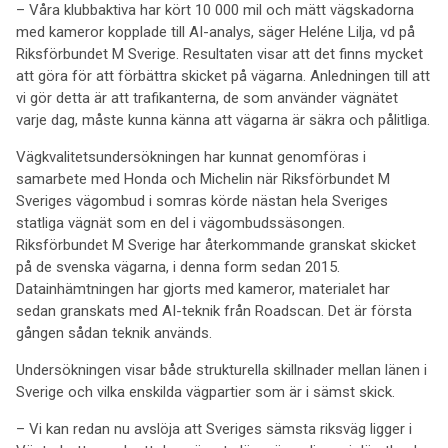
– Våra klubbaktiva har kört 10 000 mil och mätt vägskadorna
med kameror kopplade till AI-analys, säger Heléne Lilja, vd på
Riksförbundet M Sverige. Resultaten visar att det finns mycket
att göra för att förbättra skicket på vägarna. Anledningen till att
vi gör detta är att trafikanterna, de som använder vägnätet
varje dag, måste kunna känna att vägarna är säkra och pålitliga.
Vägkvalitetsundersökningen har kunnat genomföras i
samarbete med Honda och Michelin när Riksförbundet M
Sveriges vägombud i somras körde nästan hela Sveriges
statliga vägnät som en del i vägombudssäsongen.
Riksförbundet M Sverige har återkommande granskat skicket
på de svenska vägarna, i denna form sedan 2015.
Datainhämtningen har gjorts med kameror, materialet har
sedan granskats med AI-teknik från Roadscan. Det är första
gången sådan teknik används.
Undersökningen visar både strukturella skillnader mellan länen i
Sverige och vilka enskilda vägpartier som är i sämst skick.
– Vi kan redan nu avslöja att Sveriges sämsta riksväg ligger i