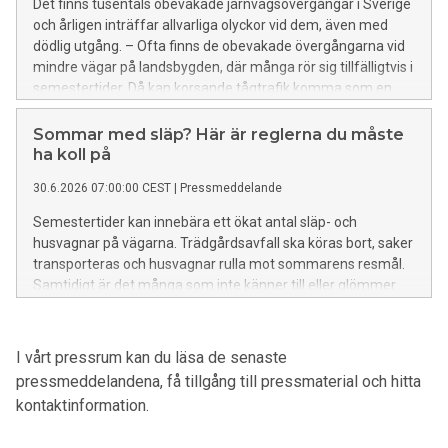
Det finns tusentals obevakade järnvägsövergångar i Sverige
och årligen inträffar allvarliga olyckor vid dem, även med
dödlig utgång. – Ofta finns de obevakade övergångarna vid
mindre vägar på landsbygden, där många rör sig tillfälligtvis i
semestertider. Då kan korsande tågtrafik komma som en
obehaglig överraskning, säger Heléne Lilja, vd på
Riksförbundet M Sverige.
Sommar med släp? Här är reglerna du måste
ha koll på
30.6.2026 07:00:00 CEST
|
Pressmeddelande
Semestertider kan innebära ett ökat antal släp- och
husvagnar på vägarna. Trädgårdsavfall ska köras bort, saker
transporteras och husvagnar rulla mot sommarens resmål.
Samtidigt är det många som inte känner till eller glömmer
bort de regler som gäller för körning med släp. – Högsta
tillåtna hastighet är 80 kilometer i timmen, säger Jacob
Sidenvall, trafiksäkerhetsexpert på Riksförbundet M Sverige.
I vårt pressrum kan du läsa de senaste
pressmeddelandena, få tillgång till pressmaterial och hitta
kontaktinformation.