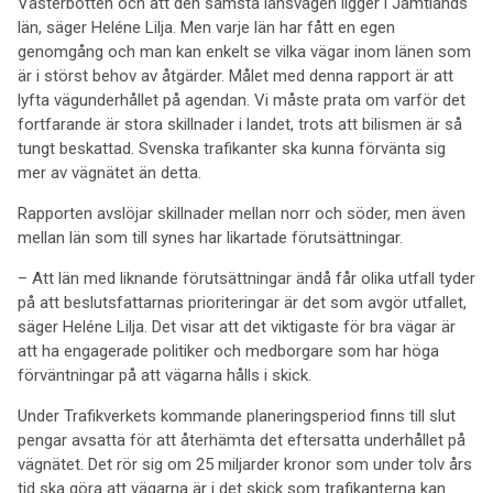
Västerbotten och att den sämsta länsvägen ligger i Jämtlands
län, säger Heléne Lilja. Men varje län har fått en egen
genomgång och man kan enkelt se vilka vägar inom länen som
är i störst behov av åtgärder. Målet med denna rapport är att
lyfta vägunderhållet på agendan. Vi måste prata om varför det
fortfarande är stora skillnader i landet, trots att bilismen är så
tungt beskattad. Svenska trafikanter ska kunna förvänta sig
mer av vägnätet än detta.
Rapporten avslöjar skillnader mellan norr och söder, men även
mellan län som till synes har likartade förutsättningar.
– Att län med liknande förutsättningar ändå får olika utfall tyder
på att beslutsfattarnas prioriteringar är det som avgör utfallet,
säger Heléne Lilja. Det visar att det viktigaste för bra vägar är
att ha engagerade politiker och medborgare som har höga
förväntningar på att vägarna hålls i skick.
Under Trafikverkets kommande planeringsperiod finns till slut
pengar avsatta för att återhämta det eftersatta underhållet på
vägnätet. Det rör sig om 25 miljarder kronor som under tolv års
tid ska göra att vägarna är i det skick som trafikanterna kan