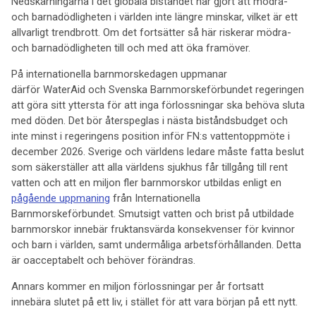
Nedskärningarna i det globala biståndet har gjort att mödra-
och barnadödligheten i världen inte längre minskar, vilket är ett
allvarligt trendbrott. Om det fortsätter så här riskerar mödra-
och barnadödligheten till och med att öka framöver.
På internationella barnmorskedagen uppmanar
därför WaterAid och Svenska Barnmorskeförbundet regeringen
att göra sitt yttersta för att inga förlossningar ska behöva sluta
med döden. Det bör återspeglas i nästa biståndsbudget och
inte minst i regeringens position inför FN:s vattentoppmöte i
december 2026. Sverige och världens ledare måste fatta beslut
som säkerställer att alla världens sjukhus får tillgång till rent
vatten och att en miljon fler barnmorskor utbildas enligt en
pågående uppmaning
från Internationella
Barnmorskeförbundet. Smutsigt vatten och brist på utbildade
barnmorskor innebär fruktansvärda konsekvenser för kvinnor
och barn i världen, samt undermåliga arbetsförhållanden. Detta
är oacceptabelt och behöver förändras.
Annars kommer en miljon förlossningar per år fortsatt
innebära slutet på ett liv, i stället för att vara början på ett nytt.