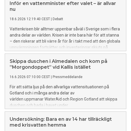
Inför en vattenminister efter valet – är allvar
nu
18.6.2026 12:19:40 CEST
|
Debatt
Vattenkrisen blir alltmer uppenbar såväl i Sverige som i flera
andra delar av världen. Krisen är inte bara här för att stanna
– den riskerar att bli värre år för år i takt med att den globala
uppvärmningen fortsätter och investeringar skjuts på
framtiden. För att visa att man tar krisen på allvar behöver
Sverige införa en vattenminister efter höstens riksdagsval.
Skippa duschen i Almedalen och kom på
”Morgondoppet” vid Kallis istället
16.6.2026 07:10:00 CEST
|
Pressmeddelande
För att sätta ljus på den allvarliga vattensituationen på
Gotland och i många andra delar av
världen uppmanar WaterAid och Region Gotland att skippa
duschen och bada i havet under
Almedalsveckan. ”Morgondoppet” anordnas vid Kallis
varje morgon kl. 08.00-10.00. WaterAid anordnar även
Undersökning: Bara en av 14 har tillräckligt
seminarier och mingel på plats i Almedalen, där bland annat
med krisvatten hemma
generalsekreterare Anna Nilsdotter närvarar.