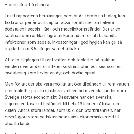
– och går att förhindra.
Enligt rapportens beräkningar, som är de första i sitt slag, kan
tio kronor per år och capita räcka för att mer än halvera
dödstalen i sepsis i låg- och medelinkomstländer. Det är en
kostnad som är klart lägre än kostnaden för att behandla
infektioner som sepsis. Investeringar i god hygien kan ge så
mycket som 8,6 gånger värdet tillbaka.
Att öka tillgången till rent vatten och toaletter på sjukhus
världen över är därför inte en kostnad, utan bör ses som en
investering som bryter en dyr och dödlig spiral.
Men för att det ska vara möjligt att öka tillgången till rent vatten
och toaletter på alla sjukhus i världen behöver rika länder som
Sverige stötta ekonomiskt. Dessvärre har den svenska
regeringen fasat ut biståndet till hela 13 länder i Afrika och
Asien. Andra stora länder, som USA och Storbritannien, har
också gjort stora nedskärningar i sina ekonomiska stöd till
utsatta länder.