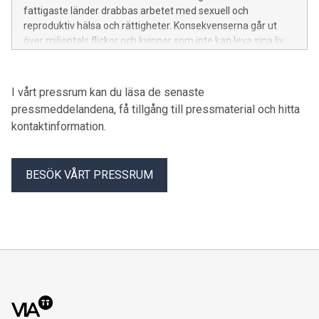
fattigaste länder drabbas arbetet med sexuell och
reproduktiv hälsa och rättigheter. Konsekvenserna går ut
över miljontals flickor och kvinnor som inte kan leva sina liv
fullt ut när de har mens, skriver nio organisationer på
internationella mensdagen.
I vårt pressrum kan du läsa de senaste
pressmeddelandena, få tillgång till pressmaterial och hitta
kontaktinformation.
BESÖK VÅRT PRESSRUM