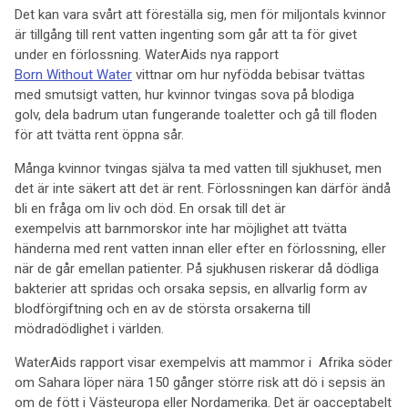
Det kan vara svårt att föreställa sig, men för miljontals kvinnor
är tillgång till rent vatten ingenting som går att ta för givet
under en förlossning. WaterAids nya rapport
Born Without Water
vittnar om hur nyfödda bebisar tvättas
med smutsigt vatten, hur kvinnor tvingas sova på blodiga
golv, dela badrum utan fungerande toaletter och gå till floden
för att tvätta rent öppna sår.
Många kvinnor tvingas själva ta med vatten till sjukhuset, men
det är inte säkert att det är rent. Förlossningen kan därför ändå
bli en fråga om liv och död. En orsak till det är
exempelvis att barnmorskor inte har möjlighet att tvätta
händerna med rent vatten innan eller efter en förlossning, eller
när de går emellan patienter. På sjukhusen riskerar då dödliga
bakterier att spridas och orsaka sepsis, en allvarlig form av
blodförgiftning och en av de största orsakerna till
mödradödlighet i världen.
WaterAids rapport visar exempelvis att mammor i Afrika söder
om Sahara löper nära 150 gånger större risk att dö i sepsis än
om de fött i Västeuropa eller Nordamerika. Det är oacceptabelt