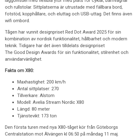
låggolvsdel med flexibla ytor med plats för cyklar, barnvagnar
och rullstolar. Sittplatserna är utrustade med fällbara bord,
fotstöd, kopphållare, och eluttag och USB-uttag. Det finns även
wifi ombord.
Tågen har vunnit designpriset Red Dot Award 2025 för sin
kombination av nordisk funktionalitet, hållbarhet och modern
teknik. Tidigare har det även tilldelats designpriset
The Good Design Awards för sin funktionalitet, stilrenhet och
användarvänlighet.
Fakta om X80:
Maxhastighet: 200 km/h
Antal sittplatser: 270
Tillverkare: Alstom
Modell: Avelia Stream Nordic X80
Längd: 80 meter
Tjänstevikt: 173 ton
Den första turen med nya X80-tåget kör från Göteborgs
Centralstation mot Älvängen kl 06:50 på måndag 11 maj.