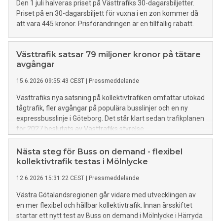
Den 1 juli halveras priset på Västtrafiks 30-dagarsbiljetter.
Priset på en 30-dagarsbiljett för vuxna i en zon kommer då
att vara 445 kronor. Prisförändringen är en tillfällig rabatt.
Västtrafik satsar 79 miljoner kronor på tätare
avgångar
15.6.2026 09:55:43 CEST
|
Pressmeddelande
Västtrafiks nya satsning på kollektivtrafiken omfattar utökad
tågtrafik, fler avgångar på populära busslinjer och en ny
expressbusslinje i Göteborg. Det står klart sedan trafikplanen
för 2027 beslutats av Västtrafiks styrelse.
Nästa steg för Buss on demand - flexibel
kollektivtrafik testas i Mölnlycke
12.6.2026 15:31:22 CEST
|
Pressmeddelande
Västra Götalandsregionen går vidare med utvecklingen av
en mer flexibel och hållbar kollektivtrafik. Innan årsskiftet
startar ett nytt test av Buss on demand i Mölnlycke i Härryda