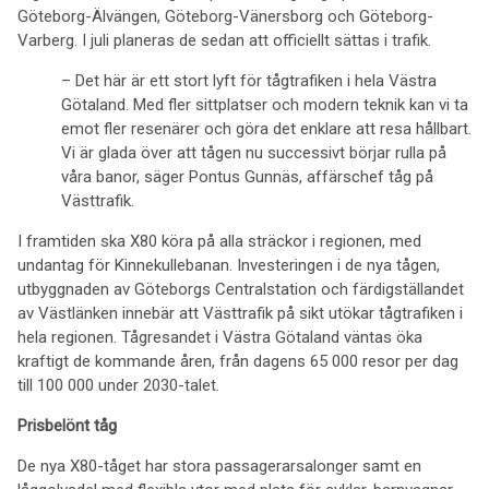
Göteborg-Älvängen, Göteborg-Vänersborg och Göteborg-
Varberg. I juli planeras de sedan att officiellt sättas i trafik.
– Det här är ett stort lyft för tågtrafiken i hela Västra
Götaland. Med fler sittplatser och modern teknik kan vi ta
emot fler resenärer och göra det enklare att resa hållbart.
Vi är glada över att tågen nu successivt börjar rulla på
våra banor, säger Pontus Gunnäs, affärschef tåg på
Västtrafik.
I framtiden ska X80 köra på alla sträckor i regionen, med
undantag för Kinnekullebanan. Investeringen i de nya tågen,
utbyggnaden av Göteborgs Centralstation och färdigställandet
av Västlänken innebär att Västtrafik på sikt utökar tågtrafiken i
hela regionen. Tågresandet i Västra Götaland väntas öka
kraftigt de kommande åren, från dagens 65 000 resor per dag
till 100 000 under 2030-talet.
Prisbelönt tåg
De nya X80-tåget har stora passagerarsalonger samt en