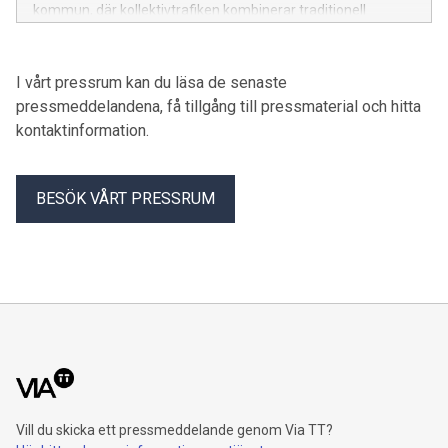
kommun, där kollektivtrafiken kombinerar traditionell
linjetrafik med mer flexibel, behovsstyrd trafik. Testet pågår i
minst ett år.
I vårt pressrum kan du läsa de senaste
pressmeddelandena, få tillgång till pressmaterial och hitta
kontaktinformation.
BESÖK VÅRT PRESSRUM
Vill du skicka ett pressmeddelande genom Via TT?