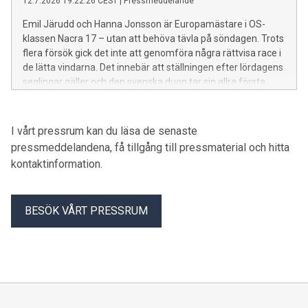
12.7.2026 19:22:26 CEST
|
Pressmeddelande
Emil Järudd och Hanna Jonsson är Europamästare i OS-
klassen Nacra 17 – utan att behöva tävla på söndagen. Trots
flera försök gick det inte att genomföra några rättvisa race i
de lätta vindarna. Det innebär att ställningen efter lördagens
seglingar gäller och den svenska duon tar sin allra första
internationella mästerskapstitel.
I vårt pressrum kan du läsa de senaste
pressmeddelandena, få tillgång till pressmaterial och hitta
kontaktinformation.
BESÖK VÅRT PRESSRUM