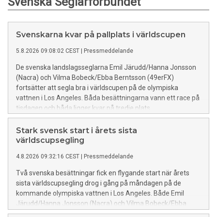
Svenska Seglarförbundet
Svenskarna kvar på pallplats i världscupen
5.8.2026 09:08:02 CEST
|
Pressmeddelande
De svenska landslagsseglarna Emil Järudd/Hanna Jonsson
(Nacra) och Vilma Bobeck/Ebba Berntsson (49erFX)
fortsätter att segla bra i världscupen på de olympiska
vattnen i Los Angeles. Båda besättningarna vann ett race på
tisdagen och båda ligger kvar på tredje plats.
Stark svensk start i årets sista
världscupsegling
4.8.2026 09:32:16 CEST
|
Pressmeddelande
Två svenska besättningar fick en flygande start när årets
sista världscupsegling drog i gång på måndagen på de
kommande olympiska vattnen i Los Angeles. Både Emil
Järudd/Hanna Jonsson (Nacra) och Vilma Bobeck/Ebba
Berntsson (49erFX) ligger på bronsplats efter första dagen.