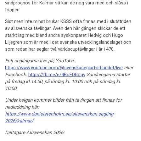
vindprognos för Kalmar så kan de nog vara med och slåss i
toppen.
Sist men inte minst brukar KSSS ofta finnas med i slutstriden
av allsvenska tävlingar. Även den här gången skickar de ett
starkt lag med bland andra syskonparet Hedvig och Hugo
Liljegren som är med i det svenska utvecklingslandslaget och
som redan har seglar två världscuptävlingar i år i 470.
Följ seglingarna live på; YouTube:
https://www.youtube.com/@svenskaseglarforbundet/live
eller
Facebook:
https://fb.me/e/4BoFDRogv
Sändningarna startar
på fredag kl.14:00, på lördag kl. 10:00 och på söndag kl.
10:00.
Under helgen kommer bilder från tävlingen att finnas för
nedladdning här:
https://www.danielstenholm.se/allsvenskan-segling-
2026/kalmar/
Deltagare Allsvenskan 2026: