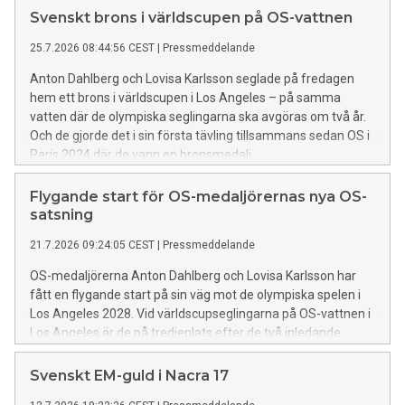
Svenskt brons i världscupen på OS-vattnen
25.7.2026 08:44:56 CEST
|
Pressmeddelande
Anton Dahlberg och Lovisa Karlsson seglade på fredagen
hem ett brons i världscupen i Los Angeles – på samma
vatten där de olympiska seglingarna ska avgöras om två år.
Och de gjorde det i sin första tävling tillsammans sedan OS i
Paris 2024 där de vann en bronsmedalj.
Flygande start för OS-medaljörernas nya OS-
satsning
21.7.2026 09:24:05 CEST
|
Pressmeddelande
OS-medaljörerna Anton Dahlberg och Lovisa Karlsson har
fått en flygande start på sin väg mot de olympiska spelen i
Los Angeles 2028. Vid världscupseglingarna på OS-vattnen i
Los Angeles är de på tredjeplats efter de två inledande
dagarna – endast en poäng från ledningen.
Svenskt EM-guld i Nacra 17