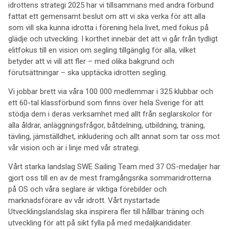
idrottens strategi 2025 har vi tillsammans med andra förbund
fattat ett gemensamt beslut om att vi ska verka för att alla
som vill ska kunna idrotta i förening hela livet, med fokus på
glädje och utveckling. I korthet innebär det att vi går från tydligt
elitfokus till en vision om segling tillgänglig för alla, vilket
betyder att vi vill att fler – med olika bakgrund och
förutsättningar – ska upptäcka idrotten segling.
Vi jobbar brett via våra 100 000 medlemmar i 325 klubbar och
ett 60-tal klassförbund som finns över hela Sverige för att
stödja dem i deras verksamhet med allt från seglarskolor för
alla åldrar, anläggningsfrågor, båtdelning, utbildning, träning,
tävling, jämställdhet, inkludering och allt annat som tar oss mot
vår vision och är i linje med vår strategi.
Vårt starka landslag SWE Sailing Team med 37 OS-medaljer har
gjort oss till en av de mest framgångsrika sommaridrotterna
på OS och våra seglare är viktiga förebilder och
marknadsförare av vår idrott. Vårt nystartade
Utvecklingslandslag ska inspirera fler till hållbar träning och
utveckling för att på sikt fylla på med medaljkandidater.