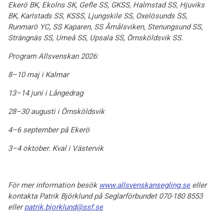
Ekerö BK, Ekolns SK, Gefle SS, GKSS, Halmstad SS, Hjuviks
BK, Karlstads SS, KSSS, Ljungskile SS, Oxelösunds SS,
Runmarö YC, SS Kaparen, SS Åmålsviken, Stenungsund SS,
Strängnäs SS, Umeå SS, Upsala SS, Örnsköldsvik SS.
Program Allsvenskan 2026:
8–10 maj i Kalmar
13–14 juni i Långedrag
28–30 augusti i Örnsköldsvik
4–6 september på Ekerö
3–4 oktober. Kval i Västervik
För mer information besök
www.allsvenskansegling.se
eller
kontakta Patrik Björklund på Seglarförbundet 070-180 8553
eller
patrik.bjorklund@ssf.se