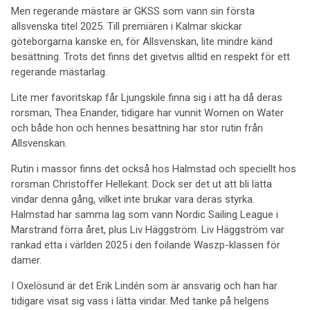
Men regerande mästare är GKSS som vann sin första
allsvenska titel 2025. Till premiären i Kalmar skickar
göteborgarna kanske en, för Allsvenskan, lite mindre känd
besättning. Trots det finns det givetvis alltid en respekt för ett
regerande mästarlag.
Lite mer favoritskap får Ljungskile finna sig i att ha då deras
rorsman, Thea Enander, tidigare har vunnit Women on Water
och både hon och hennes besättning har stor rutin från
Allsvenskan.
Rutin i massor finns det också hos Halmstad och speciellt hos
rorsman Christoffer Hellekant. Dock ser det ut att bli lätta
vindar denna gång, vilket inte brukar vara deras styrka.
Halmstad har samma lag som vann Nordic Sailing League i
Marstrand förra året, plus Liv Häggström. Liv Häggström var
rankad etta i världen 2025 i den foilande Waszp-klassen för
damer.
I Oxelösund är det Erik Lindén som är ansvarig och han har
tidigare visat sig vass i lätta vindar. Med tanke på helgens