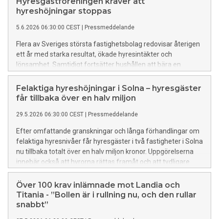
Hyresgästföreningen kräver att
ut utan vanliga studentkrav samtidigt som bolaget fått över
hyreshöjningar stoppas
en miljon kronor i ekonomiska fördelar från Stockholms
5.6.2026 06:30:00 CEST
|
Pressmeddelande
stad.
Flera av Sveriges största fastighetsbolag redovisar återigen
ett år med starka resultat, ökade hyresintäkter och
lönsamhet. Samtidigt fortsätter hushållen att bära en
växande kostnadsbörda – en utveckling som enligt
Hyresgästföreningen måste märkas i årets
Felaktiga hyreshöjningar i Solna – hyresgäster
hyresförhandlingar.
får tillbaka över en halv miljon
29.5.2026 06:30:00 CEST
|
Pressmeddelande
Efter omfattande granskningar och långa förhandlingar om
felaktiga hyresnivåer får hyresgäster i två fastigheter i Solna
nu tillbaka totalt över en halv miljon kronor. Uppgörelserna
innebär också att hyrorna rättas framåt och att tydligare
regler införs vid framtida upprustningar.
Över 100 krav inlämnade mot Landia och
Titania - ”Bollen är i rullning nu, och den rullar
snabbt”