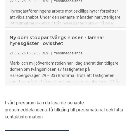
27.5.2026 06:30:00 CEST
|
Pressmeddelande
Hyresgästföreningens arbete mot oskäliga hyror fortsätter
att växa snabbt. Under den senaste månaden har ytterligare
74 fullmakter inkommit från hyresgäster som vill få sina
hyror prövade – 40 i fastighetsbolaget Landias bestånd och
34 i Titanias. Det innebär att organisationen nu lämnat in
Ny dom stoppar tvångsinlösen - lämnar
över 100 krav på hyressänkning kopplade till de två
hyresgäster i ovisshet
fastighetsägarna – totalt 108 ärenden.
21.5.2026 15:09:08 CEST
|
Pressmeddelande
Mark- och miljööverdomstolen har i dag ändrat den tidigare
domen om tvångsinlösen av fastigheten på
Hallebergsvägen 29 – 33 i Bromma. Trots att fastigheten
varit föremål för tvångsförvaltning i sammanlagt över 14 år
– och att Svea hovrätt så sent som i april beslutade att
fastigheten även fortsatt ska stå under tvångsförvaltning –
dömde man i dag emot Stockholms stads begäran om
I vårt pressrum kan du läsa de senaste
tvångsinlösen.
pressmeddelandena, få tillgång till pressmaterial och hitta
kontaktinformation.