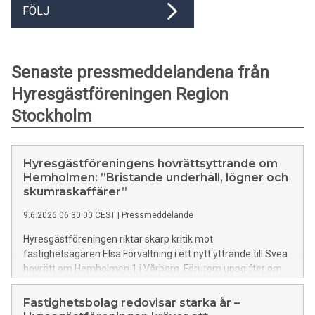
FÖLJ
Senaste pressmeddelandena från
Hyresgästföreningen Region
Stockholm
Hyresgästföreningens hovrättsyttrande om
Hemholmen: ”Bristande underhåll, lögner och
skumraskaffärer”
9.6.2026 06:30:00 CEST
|
Pressmeddelande
Hyresgästföreningen riktar skarp kritik mot
fastighetsägaren Elsa Förvaltning i ett nytt yttrande till Svea
hovrätt om Hemholmen 1 i Vårberg. Förutom uppgifter om
omfattande brister i underhåll och motstridiga uppgifter till
myndigheter pekar föreningen nu också på misstänkta
Fastighetsbolag redovisar starka år –
”fuskstudentbostäder” – lägenheter som enligt uppgift hyrts