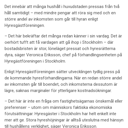
Det innebär att många hushåll i huvudstaden pressas från två
håll samtidigt – med mindre pengar att röra sig med och en
större andel av inkomsten som går till hyran enligt
Hyresgästföreningen.
– Det här bekräftar det många redan känner i sin vardag. Det är
oerhört tufft att få vardagen att gå ihop i Stockholm – där
bostadsbristen är stor, löneläget pressat och hyresrätterna
dyra, säger Veronica Eriksson, chef på förhandlingsenheten på
Hyregästföreningen i Stockholm.
Enligt Hyresgästföreningen sätter utvecklingen tydlig press på
de kommande hyresförhandlingarna. När en redan större andel
av inkomsten går till boendet, och inkomsterna dessutom är
lägre, saknas marginaler för ytterligare kostnadsökningar.
– Det här är inte en fråga om fastighetsägarnas önskemål eller
preferenser – utom om människors faktiska ekonomiska
förutsättningar. Hyresgäster i Stockholm har helt enkelt inte
mer att ge. Stora hyreshöjningar är alltså uteslutna med hänsyn
till hushållens verklighet, säger Veronica Eriksson.