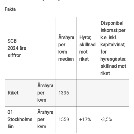
Fakta
Disponibel
inkomst per
Årshyra
Hyror,
k.e. inkl.
SCB
per
skillnad
kapitalvinst,
2024 års
kvm
mot
för
siffror
median
riket
hyresgäster,
skillnad mot
riket
Årshyra
Riket
per
1336
kvm
01
Årshyra
Stockholms
per
1559
+17%
-3,5%
län
kvm