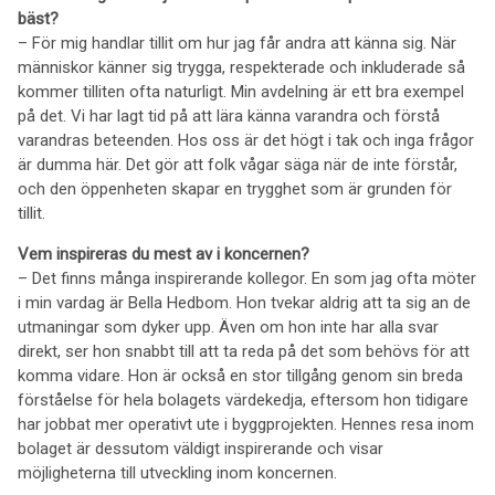
bäst?
– För mig handlar tillit om hur jag får andra att känna sig. När
människor känner sig trygga, respekterade och inkluderade så
kommer tilliten ofta naturligt. Min avdelning är ett bra exempel
på det. Vi har lagt tid på att lära känna varandra och förstå
varandras beteenden. Hos oss är det högt i tak och inga frågor
är dumma här. Det gör att folk vågar säga när de inte förstår,
och den öppenheten skapar en trygghet som är grunden för
tillit.
Vem inspireras du mest av i koncernen?
– Det finns många inspirerande kollegor. En som jag ofta möter
i min vardag är Bella Hedbom. Hon tvekar aldrig att ta sig an de
utmaningar som dyker upp. Även om hon inte har alla svar
direkt, ser hon snabbt till att ta reda på det som behövs för att
komma vidare. Hon är också en stor tillgång genom sin breda
förståelse för hela bolagets värdekedja, eftersom hon tidigare
har jobbat mer operativt ute i byggprojekten. Hennes resa inom
bolaget är dessutom väldigt inspirerande och visar
möjligheterna till utveckling inom koncernen.