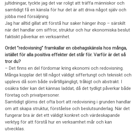
jultidningar, tyckte jag det var roligt att träffa människor och
samtidigt få en känsla för hur det är att driva något själv och
jobba med försäljning.
Jag har alltid gillat att förstå hur saker hänger ihop – särskilt
när det handlar om siffror, struktur och hur ekonomiska beslut
faktiskt påverkar en verksamhet.
Ordet ”redovisning” framkallar en obehagskänsla hos många,
istället för alla positiva effekter det står för. Varför är det så
tror du?
– Det finns en del fördomar kring ekonomi och redovisning.
Många kopplar det till något väldigt siffertungt och tekniskt och
upplevs då som både svårtillgängligt, tråkigt och abstrakt. I
osäkra tider kan det kännas laddat, då det tydligt påverkar både
företag och privatpersoner.
Samtidigt glöms det ofta bort att redovisning i grunden handlar
om att skapa struktur, förståelse och beslutsunderlag. När det
fungerar bra är det ett väldigt konkret och värdeskapande
verktyg för att förstå hur en verksamhet mår och kan
utvecklas.