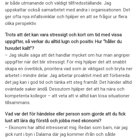
är både utmanande och väldigt tillfredsställande. Jag
uppskattar också samarbetet med andra i organisationen. Det
ger ofta nya infallsvinklar och hjälper en att se frågor ur flera
olika perspektiv.
Trots att det kan vara stressigt och kort om tid med vissa
uppgifter, så verkar du alltid lugn och positiv. Hur “håller du
huvudet kallt”?
– Jag skulle säga att det handlar mycket om hur man angriper
uppgifter när det blir stressigt. För mig hjälper det att snabbt
skapa en överblick, prioritera vad som är viktigast och bryta ner
arbetet i mindre delar. Jag arbetar proaktivt med att förbereda
det jag kan i god tid och tänka ett steg framåt. Det händer alltid
oväntade saker ändå. Dessutom hjälper det att ha nära och
kompetenta kollegor – att veta att vi alltid kan lösa situationer
tillsammans.
Vad var det för händelse eller person som gjorde att du fick
lust att lära dig förstå och jobba med ekonomi?
– Ekonomi har alltid intresserat mig. Redan som barn, när jag
gick runt i byn i Dalarna där jag kommer ifrån och sålde