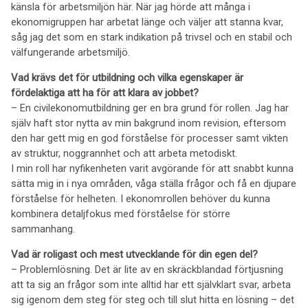
känsla för arbetsmiljön här. När jag hörde att många i
ekonomigruppen har arbetat länge och väljer att stanna kvar,
såg jag det som en stark indikation på trivsel och en stabil och
välfungerande arbetsmiljö.
Vad krävs det för utbildning och vilka egenskaper är
fördelaktiga att ha för att klara av jobbet?
– En civilekonomutbildning ger en bra grund för rollen. Jag har
själv haft stor nytta av min bakgrund inom revision, eftersom
den har gett mig en god förståelse för processer samt vikten
av struktur, noggrannhet och att arbeta metodiskt.
I min roll har nyfikenheten varit avgörande för att snabbt kunna
sätta mig in i nya områden, våga ställa frågor och få en djupare
förståelse för helheten. I ekonomrollen behöver du kunna
kombinera detaljfokus med förståelse för större
sammanhang.
Vad är roligast och mest utvecklande för din egen del?
– Problemlösning. Det är lite av en skräckblandad förtjusning
att ta sig an frågor som inte alltid har ett självklart svar, arbeta
sig igenom dem steg för steg och till slut hitta en lösning – det