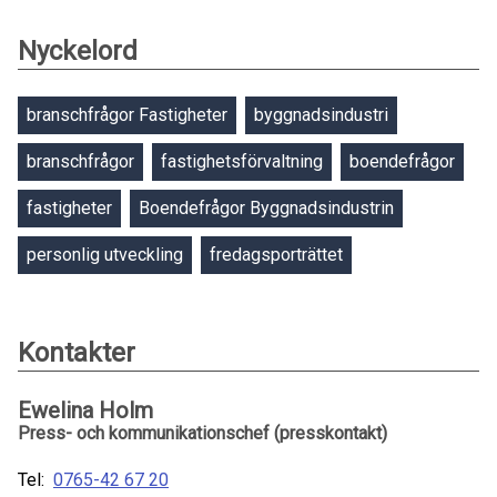
Nyckelord
branschfrågor Fastigheter
byggnadsindustri
branschfrågor
fastighetsförvaltning
boendefrågor
fastigheter
Boendefrågor Byggnadsindustrin
personlig utveckling
fredagsporträttet
Kontakter
Ewelina Holm
Press- och kommunikationschef (presskontakt)
Tel:
0765-42 67 20