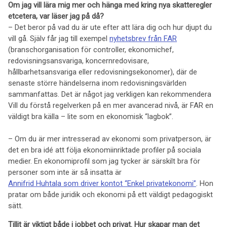
Om jag vill lära mig mer och hänga med kring nya skatteregler
etcetera, var läser jag på då?
– Det beror på vad du är ute efter att lära dig och hur djupt du
vill gå. Själv får jag till exempel
nyhetsbrev från FAR
(branschorganisation för controller, ekonomichef,
redovisningsansvariga, koncernredovisare,
hållbarhetsansvariga eller redovisningsekonomer), där de
senaste större händelserna inom redovisningsvärlden
sammanfattas. Det är något jag verkligen kan rekommendera
Vill du förstå regelverken på en mer avancerad nivå, är FAR en
väldigt bra källa – lite som en ekonomisk “lagbok”.
– Om du är mer intresserad av ekonomi som privatperson, är
det en bra idé att följa ekonomiinriktade profiler på sociala
medier. En ekonomiprofil som jag tycker är särskilt bra för
personer som inte är så insatta är
Annifrid Huhtala som driver kontot “Enkel privatekonomi”
. Hon
pratar om både juridik och ekonomi på ett väldigt pedagogiskt
sätt.
Tillit är viktigt både i jobbet och privat. Hur skapar man det