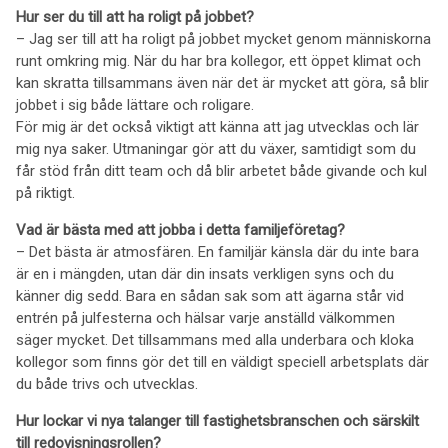
Hur ser du till att ha roligt på jobbet?
– Jag ser till att ha roligt på jobbet mycket genom människorna
runt omkring mig. När du har bra kollegor, ett öppet klimat och
kan skratta tillsammans även när det är mycket att göra, så blir
jobbet i sig både lättare och roligare.
För mig är det också viktigt att känna att jag utvecklas och lär
mig nya saker. Utmaningar gör att du växer, samtidigt som du
får stöd från ditt team och då blir arbetet både givande och kul
på riktigt.
Vad är bästa med att jobba i detta familjeföretag?
– Det bästa är atmosfären. En familjär känsla där du inte bara
är en i mängden, utan där din insats verkligen syns och du
känner dig sedd. Bara en sådan sak som att ägarna står vid
entrén på julfesterna och hälsar varje anställd välkommen
säger mycket. Det tillsammans med alla underbara och kloka
kollegor som finns gör det till en väldigt speciell arbetsplats där
du både trivs och utvecklas.
Hur lockar vi nya talanger till fastighetsbranschen och särskilt
till redovisningsrollen?