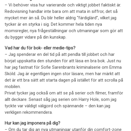
– Vi behöver visa hur varierande och viktigt jobbet faktiskt är.
Redovisning handlar inte bara om att mata in siffror, det så
mycket mer än så. Du blir heller aldrig “färdiglärd”, vilket jag
tycker är en styrka i sig. Det kommer hela tiden nya
momsregler, nya frågeställningar och utmaningar som gör att
du bygger vidare på din kunskap.
Vad har du för bok- eller medie-tips?
– Jag spenderar en del tid på att pendla till jobbet och har
börjat uppskatta den stunden för att läsa en bra bok. Just nu
har jag fastnat för Sofie Sarenbrants kriminalserie om Emma
Sköld. Jag är egentligen ingen stor läsare, men har märkt att
det är ett bra sätt att starta dagen på istället för att scrolla på
mobilen.
Privat tycker jag också om att se på serier och filmer, framför
allt deckare. Senast såg jag serien om Harry Hole, som jag
tyckte var väldigt välgjord och spännande – den kan jag
verkligen rekommendera.
Hur kan jag imponera på dig?
– Om du tar dig an nya utmaningar utanför din comfort-zone