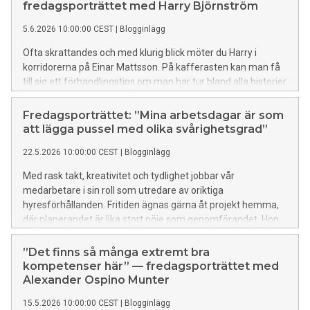
reser gärna, men nu väntar ett annat slags äventyr. Lär
fredagsporträttet med Harry Björnström
känna projektledaren Arezo i dagens fredagsporträtt:
5.6.2026 10:00:00 CEST
|
Blogginlägg
Ofta skrattandes och med klurig blick möter du Harry i
korridorerna på Einar Mattsson. På kafferasten kan man få
till sig ett förhandlingstips om man har tur bland alla historier
han gärna delar med sig av. När han inte förhandlar hyror,
spelar fritidshuset i Roslagen och gitarren en stor roll i hans
Fredagsporträttet: ”Mina arbetsdagar är som
liv. Lär känna Harry i dagens fredagsporträtt:
att lägga pussel med olika svårighetsgrad”
22.5.2026 10:00:00 CEST
|
Blogginlägg
Med rask takt, kreativitet och tydlighet jobbar vår
medarbetare i sin roll som utredare av oriktiga
hyresförhållanden. Fritiden ägnas gärna åt projekt hemma,
där planerandet är lika stort nöje som genomförandet. Hon
gillar också konst och musik, resor och kan flera språk. Lär
känna henne mer i dagens fredagsporträtt:
”Det finns så många extremt bra
kompetenser här” — fredagsporträttet med
Alexander Ospino Munter
15.5.2026 10:00:00 CEST
|
Blogginlägg