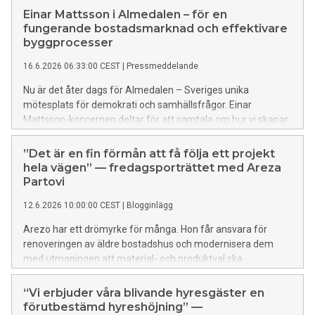
Einar Mattsson i Almedalen – för en
fungerande bostadsmarknad och effektivare
byggprocesser
16.6.2026 06:33:00 CEST
|
Pressmeddelande
Nu är det åter dags för Almedalen – Sveriges unika
mötesplats för demokrati och samhällsfrågor. Einar
Mattsson-koncernen deltar för att samtala om hur vi skapar
en fungerande bostadsmarknad och effektivare
byggprocesser som möjliggör fortsatt tillväxt.
”Det är en fin förmån att få följa ett projekt
hela vägen” — fredagsporträttet med Areza
Partovi
12.6.2026 10:00:00 CEST
|
Blogginlägg
Arezo har ett drömyrke för många. Hon får ansvara för
renoveringen av äldre bostadshus och modernisera dem
med utmaningen att material- och produktval ska
harmoniera med husens tidsepoker, så att dess identitet
bevaras. Hon vill att chefer ska våga ge unga medarbetare
“Vi erbjuder våra blivande hyresgäster en
ansvar för att snabbt kunna bygga upp erfarenhet. Hon
förutbestämd hyreshöjning” —