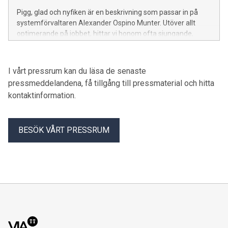
Pigg, glad och nyfiken är en beskrivning som passar in på
systemförvaltaren Alexander Ospino Munter. Utöver allt
optimerande på jobbet, hittar vi honom ofta sjungande,
lagandes mat och med ett intresse utöver det vanliga för
berg-och-dalbanor. Han är kreativ, positiv och en omtänksam
kollega. Han blir inspirerad varje dag på jobbet och då särskilt
I vårt pressrum kan du läsa de senaste
av sin kompetenta chef. Lär känna Alexander i dagens
pressmeddelandena, få tillgång till pressmaterial och hitta
fredagsporträtt:
kontaktinformation.
BESÖK VÅRT PRESSRUM