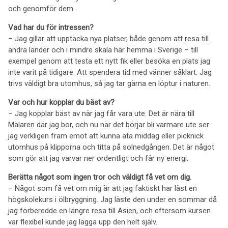
och genomför dem.
Vad har du för intressen?
– Jag gillar att upptäcka nya platser, både genom att resa till
andra länder och i mindre skala här hemma i Sverige – till
exempel genom att testa ett nytt fik eller besöka en plats jag
inte varit på tidigare. Att spendera tid med vänner såklart. Jag
trivs väldigt bra utomhus, så jag tar gärna en löptur i naturen.
Var och hur kopplar du bäst av?
– Jag kopplar bäst av när jag får vara ute. Det är nära till
Mälaren där jag bor, och nu när det börjar bli varmare ute ser
jag verkligen fram emot att kunna äta middag eller picknick
utomhus på klipporna och titta på solnedgången. Det är något
som gör att jag varvar ner ordentligt och får ny energi.
Berätta något som ingen tror och väldigt få vet om dig.
– Något som få vet om mig är att jag faktiskt har läst en
högskolekurs i ölbryggning. Jag läste den under en sommar då
jag förberedde en längre resa till Asien, och eftersom kursen
var flexibel kunde jag lägga upp den helt själv.