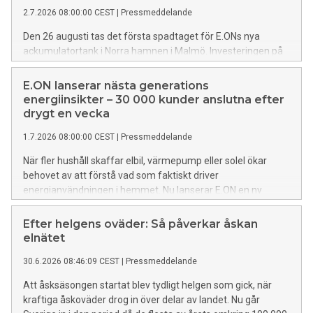
2.7.2026 08:00:00 CEST
|
Pressmeddelande
Den 26 augusti tas det första spadtaget för E.ONs nya
ackumulatortank i Norra hamnen i Malmö. Investeringen på
cirka 400 miljoner kronor är en betydande satsning på
fjärrvärme i Malmö och ska stärka stadens
E.ON lanserar nästa generations
energiförsörjning, minska utsläppen och bidra till ökad
energiinsikter – 30 000 kunder anslutna efter
beredskap.
drygt en vecka
1.7.2026 08:00:00 CEST
|
Pressmeddelande
När fler hushåll skaffar elbil, värmepump eller solel ökar
behovet av att förstå vad som faktiskt driver
energianvändningen i hemmet. Nu lanserar E.ON en ny
generation energiinsikter i E.ON-appen som hjälper kunderna
att se hur elen används, när hemmet använder som mest el
Efter helgens oväder: Så påverkar åskan
och hur den egna energianvändningen står sig jämfört med
elnätet
liknande hushåll. Intresset har varit stort, efter drygt en
30.6.2026 08:46:09 CEST
|
Pressmeddelande
vecka har redan omkring 30 000 kunder aktiverat de nya
funktionerna.
Att åsksäsongen startat blev tydligt helgen som gick, när
kraftiga åskoväder drog in över delar av landet. Nu går