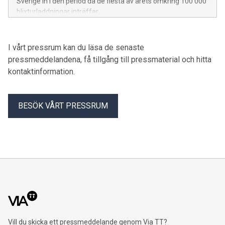
Sverige in i den period då de flesta av årets omkring 100 000
blixturladdningar inträffar.
I vårt pressrum kan du läsa de senaste
pressmeddelandena, få tillgång till pressmaterial och hitta
kontaktinformation.
BESÖK VÅRT PRESSRUM
Vill du skicka ett pressmeddelande genom Via TT?