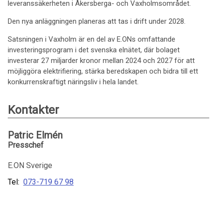
leveranssäkerheten i Åkersberga- och Vaxholmsområdet.
Den nya anläggningen planeras att tas i drift under 2028.
Satsningen i Vaxholm är en del av E.ONs omfattande
investeringsprogram i det svenska elnätet, där bolaget
investerar 27 miljarder kronor mellan 2024 och 2027 för att
möjliggöra elektrifiering, stärka beredskapen och bidra till ett
konkurrenskraftigt näringsliv i hela landet.
Kontakter
Patric Elmén
Presschef
E.ON Sverige
Tel:
073-719 67 98