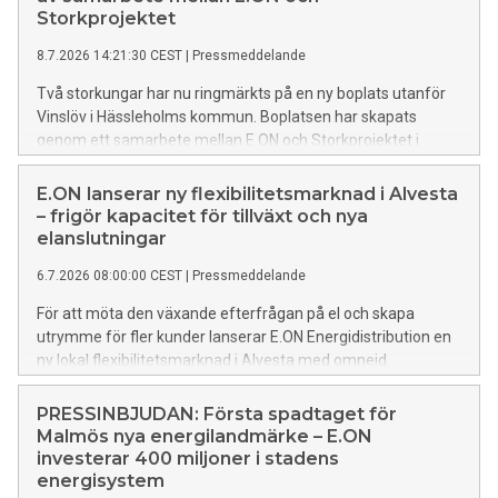
Storkprojektet
8.7.2026 14:21:30 CEST
|
Pressmeddelande
Två storkungar har nu ringmärkts på en ny boplats utanför
Vinslöv i Hässleholms kommun. Boplatsen har skapats
genom ett samarbete mellan E.ON och Storkprojektet i
Skåne. Ringmärkningen är det första konkreta resultatet av
satsningen som både ska stärka storkstammen och minska
E.ON lanserar ny flexibilitetsmarknad i Alvesta
risken för strömavbrott.
– frigör kapacitet för tillväxt och nya
elanslutningar
6.7.2026 08:00:00 CEST
|
Pressmeddelande
För att möta den växande efterfrågan på el och skapa
utrymme för fler kunder lanserar E.ON Energidistribution en
ny lokal flexibilitetsmarknad i Alvesta med omnejd.
Marknaden omfattar även kunder inom Alvesta Elnäts
nätområde och efterfrågar 5 MW flexibel effekt under
PRESSINBJUDAN: Första spadtaget för
vintersäsongen 2026/2027.
Malmös nya energilandmärke – E.ON
investerar 400 miljoner i stadens
energisystem