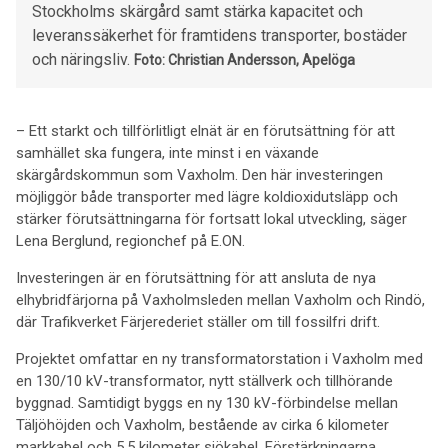
Stockholms skärgård samt stärka kapacitet och
leveranssäkerhet för framtidens transporter, bostäder
och näringsliv.
Foto: Christian Andersson, Apelöga
– Ett starkt och tillförlitligt elnät är en förutsättning för att
samhället ska fungera, inte minst i en växande
skärgårdskommun som Vaxholm. Den här investeringen
möjliggör både transporter med lägre koldioxidutsläpp och
stärker förutsättningarna för fortsatt lokal utveckling, säger
Lena Berglund, regionchef på E.ON.
Investeringen är en förutsättning för att ansluta de nya
elhybridfärjorna på Vaxholmsleden mellan Vaxholm och Rindö,
där Trafikverket Färjerederiet ställer om till fossilfri drift.
Projektet omfattar en ny transformatorstation i Vaxholm med
en 130/10 kV-transformator, nytt ställverk och tillhörande
byggnad. Samtidigt byggs en ny 130 kV-förbindelse mellan
Täljöhöjden och Vaxholm, bestående av cirka 6 kilometer
markkabel och 5,5 kilometer sjökabel. Förstärkningarna