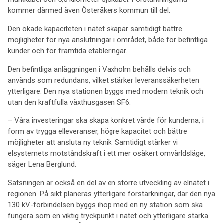
kommer därmed även Österåkers kommun till del.
Den ökade kapaciteten i nätet skapar samtidigt bättre
möjligheter för nya anslutningar i området, både för befintliga
kunder och för framtida etableringar.
Den befintliga anläggningen i Vaxholm behålls delvis och
används som redundans, vilket stärker leveranssäkerheten
ytterligare. Den nya stationen byggs med modern teknik och
utan den kraftfulla växthusgasen SF6.
– Våra investeringar ska skapa konkret värde för kunderna, i
form av trygga elleveranser, högre kapacitet och bättre
möjligheter att ansluta ny teknik. Samtidigt stärker vi
elsystemets motståndskraft i ett mer osäkert omvärldsläge,
säger Lena Berglund.
Satsningen är också en del av en större utveckling av elnätet i
regionen. På sikt planeras ytterligare förstärkningar, där den nya
130 kV-förbindelsen byggs ihop med en ny station som ska
fungera som en viktig tryckpunkt i nätet och ytterligare stärka