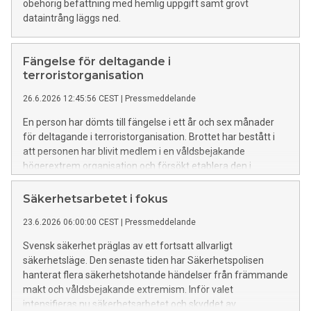
obehörig befattning med hemlig uppgift samt grovt
dataintrång läggs ned.
Fängelse för deltagande i
terroristorganisation
26.6.2026 12:45:56 CEST
|
Pressmeddelande
En person har dömts till fängelse i ett år och sex månader
för deltagande i terroristorganisation. Brottet har bestått i
att personen har blivit medlem i en våldsbejakande
högerextrem organisation och försökt etablera den i
Sverige.
Säkerhetsarbetet i fokus
23.6.2026 06:00:00 CEST
|
Pressmeddelande
Svensk säkerhet präglas av ett fortsatt allvarligt
säkerhetsläge. Den senaste tiden har Säkerhetspolisen
hanterat flera säkerhetshotande händelser från främmande
makt och våldsbejakande extremism. Inför valet
intensifieras nu säkerhetsarbetet och skyddet av