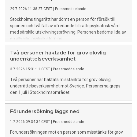
29.7.2026 11:38:27 CEST
|
Pressmeddelande
Stockholms tingsrätt har dömt en person för försök till
spioneri och två fall av ofredande till rättspsykiatrisk vård
med särskild utskrivningsprövning. Personen bedöms lida av
en allvarlig psykisk störning.
Två personer häktade för grov olovlig
underrättelseverksamhet
3.7.2026 15:31:11 CEST
|
Pressmeddelande
Två personer har häktats misstänkta för grov olovlig
underrättelseverksamhet mot Sverige. Personerna greps
den 1 juli i Stockholmsområdet.
Förundersökning läggs ned
1.7.2026 09:34:34 CEST
|
Pressmeddelande
Förundersökningen mot en person som misstänks för grov