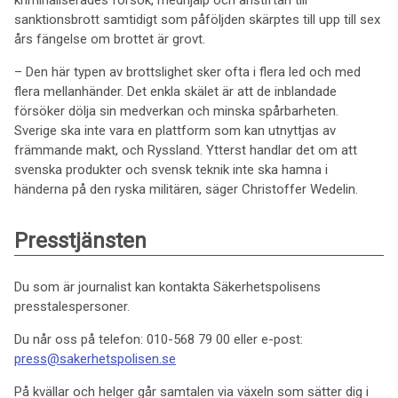
kriminaliserades försök, medhjälp och anstiftan till
sanktionsbrott samtidigt som påföljden skärptes till upp till sex
års fängelse om brottet är grovt.
– Den här typen av brottslighet sker ofta i flera led och med
flera mellanhänder. Det enkla skälet är att de inblandade
försöker dölja sin medverkan och minska spårbarheten.
Sverige ska inte vara en plattform som kan utnyttjas av
främmande makt, och Ryssland. Ytterst handlar det om att
svenska produkter och svensk teknik inte ska hamna i
händerna på den ryska militären, säger Christoffer Wedelin.
Presstjänsten
Du som är journalist kan kontakta Säkerhetspolisens
presstalespersoner.
Du når oss på telefon: 010-568 79 00 eller e-post:
press@sakerhetspolisen.se
På kvällar och helger går samtalen via växeln som sätter dig i