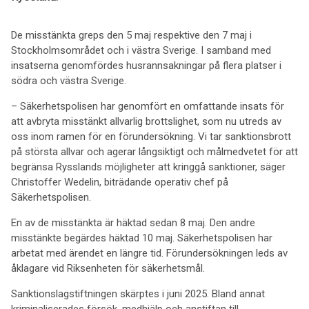
De misstänkta greps den 5 maj respektive den 7 maj i
Stockholmsområdet och i västra Sverige. I samband med
insatserna genomfördes husrannsakningar på flera platser i
södra och västra Sverige.
– Säkerhetspolisen har genomfört en omfattande insats för
att avbryta misstänkt allvarlig brottslighet, som nu utreds av
oss inom ramen för en förundersökning. Vi tar sanktionsbrott
på största allvar och agerar långsiktigt och målmedvetet för att
begränsa Rysslands möjligheter att kringgå sanktioner, säger
Christoffer Wedelin, biträdande operativ chef på
Säkerhetspolisen.
En av de misstänkta är häktad sedan 8 maj. Den andre
misstänkte begärdes häktad 10 maj. Säkerhetspolisen har
arbetat med ärendet en längre tid. Förundersökningen leds av
åklagare vid Riksenheten för säkerhetsmål.
Sanktionslagstiftningen skärptes i juni 2025. Bland annat