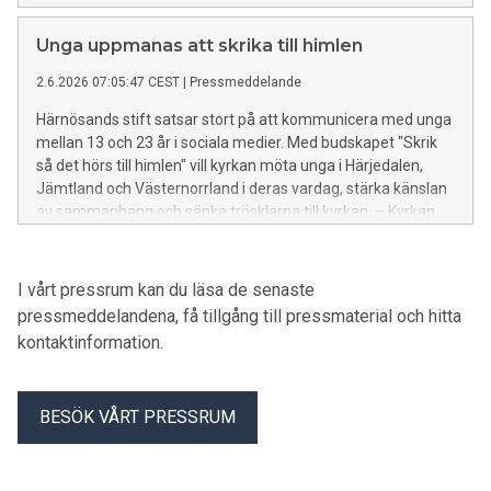
Unga uppmanas att skrika till himlen
2.6.2026 07:05:47 CEST
|
Pressmeddelande
Härnösands stift satsar stort på att kommunicera med unga
mellan 13 och 23 år i sociala medier. Med budskapet "Skrik
så det hörs till himlen" vill kyrkan möta unga i Härjedalen,
Jämtland och Västernorrland i deras vardag, stärka känslan
av sammanhang och sänka trösklarna till kyrkan. – Kyrkan
ska vara närvarande där livet pågår. När unga söker mening
och sammanhang behöver församlingen vara en plats som
lyssnar och bär över tid, säger biskop Teresia Boström.
I vårt pressrum kan du läsa de senaste
pressmeddelandena, få tillgång till pressmaterial och hitta
kontaktinformation.
BESÖK VÅRT PRESSRUM