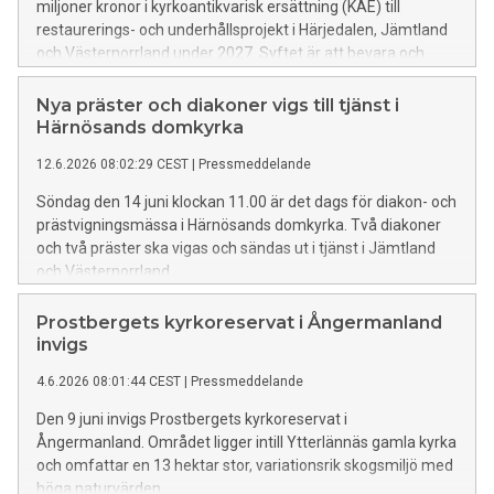
miljoner kronor i kyrkoantikvarisk ersättning (KAE) till
restaurerings- och underhållsprojekt i Härjedalen, Jämtland
och Västernorrland under 2027. Syftet är att bevara och
utveckla det kyrkliga kulturarvet så att kyrkor och kapell med
höga kulturhistoriska värden kan förvaltas för framtida
Nya präster och diakoner vigs till tjänst i
generationer.
Härnösands domkyrka
12.6.2026 08:02:29 CEST
|
Pressmeddelande
Söndag den 14 juni klockan 11.00 är det dags för diakon- och
prästvigningsmässa i Härnösands domkyrka. Två diakoner
och två präster ska vigas och sändas ut i tjänst i Jämtland
och Västernorrland.
Prostbergets kyrkoreservat i Ångermanland
invigs
4.6.2026 08:01:44 CEST
|
Pressmeddelande
Den 9 juni invigs Prostbergets kyrkoreservat i
Ångermanland. Området ligger intill Ytterlännäs gamla kyrka
och omfattar en 13 hektar stor, variationsrik skogsmiljö med
höga naturvärden.