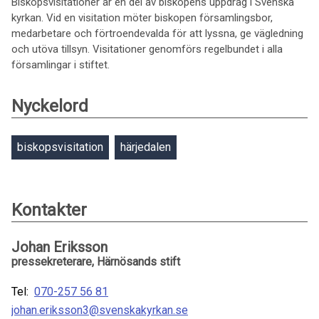
Biskopsvisitationer är en del av biskopens uppdrag i Svenska
kyrkan. Vid en visitation möter biskopen församlingsbor,
medarbetare och förtroendevalda för att lyssna, ge vägledning
och utöva tillsyn. Visitationer genomförs regelbundet i alla
församlingar i stiftet.
Nyckelord
biskopsvisitation
härjedalen
Kontakter
Johan Eriksson
pressekreterare, Härnösands stift
Tel:
070-257 56 81
johan.eriksson3@svenskakyrkan.se