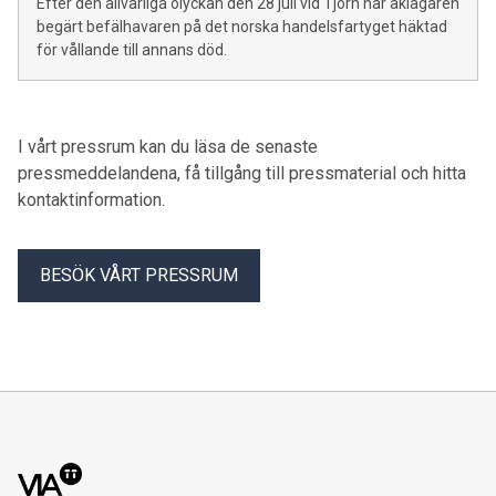
Efter den allvarliga olyckan den 28 juli vid Tjörn har åklagaren
begärt befälhavaren på det norska handelsfartyget häktad
för vållande till annans död.
I vårt pressrum kan du läsa de senaste
pressmeddelandena, få tillgång till pressmaterial och hitta
kontaktinformation.
BESÖK VÅRT PRESSRUM