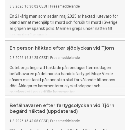
3.8.2026 10:30:02 CEST
|
Pressmeddelande
En 21-årig man som sedan maj 2025 är häktad i utevaro för
bland annat medhjälp till mord och försök till mord i Sverige
är gripen av spansk polis. Mannen greps under natten till
lördag den 1 augusti.
En person häktad efter sjöolyckan vid Tjörn
2.8.2026 16:34:25 CEST
|
Pressmeddelande
Göteborgs tingsrätt häktade på söndagseftermiddagen
befälhavaren på det norska handelsfartyget Misje Verde
såsom misstänkt på sannolika skäl för vållande till annans
död. Åklagaren kommenterar olycksförloppet och
regelverket i en skriftlig kommentar.
Befälhavaren efter fartygsolyckan vid Tjörn
begärd häktad (uppdaterad)
1.8.2026 15:42:08 CEST
|
Pressmeddelande