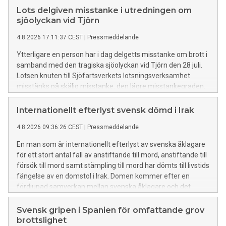
Lots delgiven misstanke i utredningen om
sjöolyckan vid Tjörn
4.8.2026 17:11:37 CEST
|
Pressmeddelande
Ytterligare en person har i dag delgetts misstanke om brott i
samband med den tragiska sjöolyckan vid Tjörn den 28 juli.
Lotsen knuten till Sjöfartsverkets lotsningsverksamhet
misstänks på skälig misstanke, den lägre misstankegraden,
för vårdslöshet i sjötrafik och vållande till annans död. Lotsen
förnekar brott.
Internationellt efterlyst svensk dömd i Irak
4.8.2026 09:36:26 CEST
|
Pressmeddelande
En man som är internationellt efterlyst av svenska åklagare
för ett stort antal fall av anstiftande till mord, anstiftande till
försök till mord samt stämpling till mord har dömts till livstids
fängelse av en domstol i Irak. Domen kommer efter en
fördjupad samverkan mellan svenska åklagare och det
irakiska rättsväsendet.
Svensk gripen i Spanien för omfattande grov
brottslighet