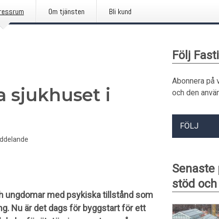
ressrum
Om tjänsten
Bli kund
Följ Fast
Abonnera på 
a sjukhuset i
och den använ
FÖLJ
ddelande
Senaste 
stöd och
h ungdomar med psykiska tillstånd som
. Nu är det dags för byggstart för ett