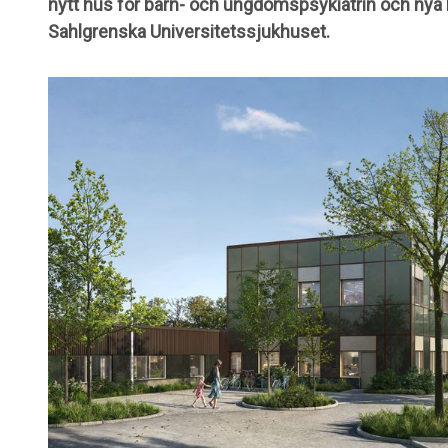
nytt hus för barn- och ungdomspsykiatrin och nya 
Sahlgrenska Universitetssjukhuset.