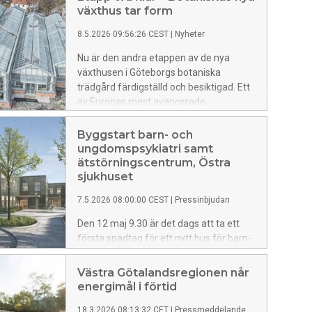
växthus tar form
8.5.2026 09:56:26 CEST
|
Nyheter
Nu är den andra etappen av de nya
växthusen i Göteborgs botaniska
trädgård färdigställd och besiktigad. Ett
av Europas mest avancerade
växthusprojekt har tagit ytterligare ett
steg.
Byggstart barn- och
ungdomspsykiatri samt
ätstörningscentrum, Östra
sjukhuset
7.5.2026 08:00:00 CEST
|
Pressinbjudan
Den 12 maj 9.30 är det dags att ta ett
första spadtag för ett nytt hus för barn-
och ungdomspsykiatri samt nya lokaler
för ätstörningscentrum, Östra sjukhuset.
Västra Götalandsregionen når
Välkommen på byggstart!
energimål i förtid
18.3.2026 08:13:32 CET
|
Pressmeddelande