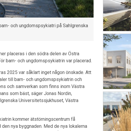
 barn- och ungdomspsykiatri på Sahlgrenska
r placeras i den södra delen av Östra
ör barn- och ungdomspsykiatrin var placerad.
eras 2025 var såklart inget någon önskade. Att
kaler till barn- och ungdomspsykiatrin och
tens och samverkan som finns inom Västra
mmans som bäst, säger Jonas Nordin,
grenska Universitetssjukhuset, Västra
kiatrin kommer ätstörningscentrum få
till den nya byggnaden. Med de nya lokalerna