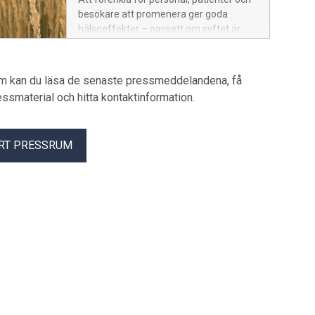
besökare att promenera ger goda
hälsoeffekter – oavsett om syftet är
friskvård, återhämtning eller behov av
distraktion. Nu nyinviger vi
promenadslingor på Skaraborgs
um kan du läsa de senaste pressmeddelandena, få
sjukhus.
pressmaterial och hitta kontaktinformation.
RT PRESSRUM