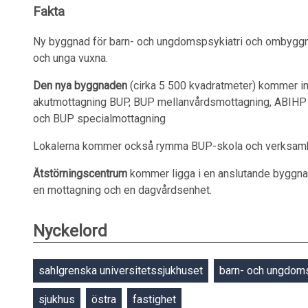
Fakta
Ny byggnad för barn- och ungdomspsykiatri och ombyggnat
och unga vuxna.
Den nya byggnaden
(cirka 5 500 kvadratmeter) kommer in
akutmottagning BUP, BUP mellanvårdsmottagning, ABIHP 
och BUP specialmottagning
Lokalerna kommer också rymma BUP-skola och verksamh
Ätstörningscentrum
kommer ligga i en anslutande byggnad
en mottagning och en dagvårdsenhet.
Nyckelord
sahlgrenska universitetssjukhuset
barn- och ungdoms
sjukhus
östra
fastighet