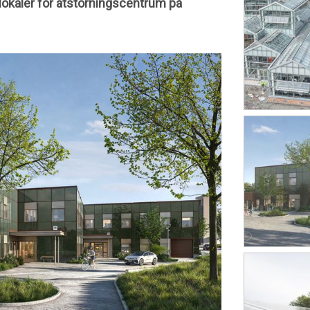
lokaler för ätstörningscentrum på