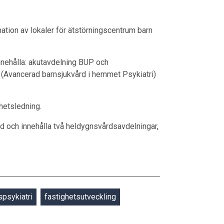
ion av lokaler för ätstörningscentrum barn
nehålla: akutavdelning BUP och
(Avancerad barnsjukvård i hemmet Psykiatri)
etsledning.
 och innehålla två heldygnsvårdsavdelningar,
psykiatri
fastighetsutveckling