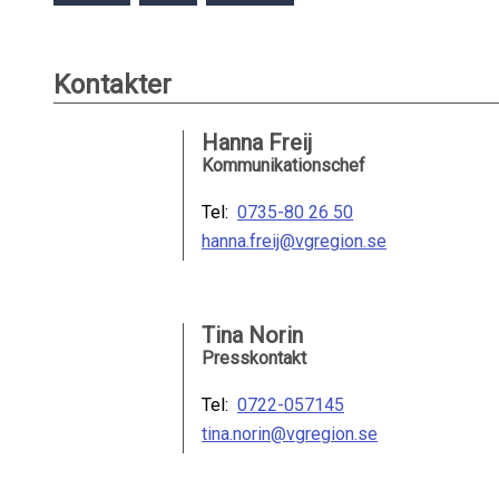
Kontakter
Hanna Freij
Kommunikationschef
Tel:
0735-80 26 50
hanna.freij@vgregion.se
Tina Norin
Presskontakt
Tel:
0722-057145
tina.norin@vgregion.se