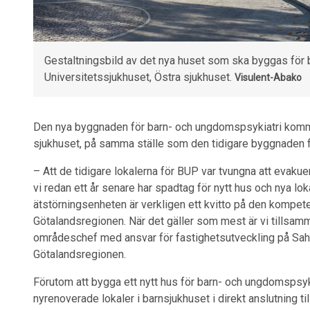
Gestaltningsbild av det nya huset som ska byggas för
Universitetssjukhuset, Östra sjukhuset.
Visulent-Abako
Den nya byggnaden för barn- och ungdomspsykiatri komme
sjukhuset, på samma ställe som den tidigare byggnaden f
– Att de tidigare lokalerna för BUP var tvungna att evaku
vi redan ett år senare har spadtag för nytt hus och nya lo
ätstörningsenheten är verkligen ett kvitto på den kompe
Götalandsregionen. När det gäller som mest är vi tillsa
områdeschef med ansvar för fastighetsutveckling på Sahl
Götalandsregionen.
Förutom att bygga ett nytt hus för barn- och ungdomspsy
nyrenoverade lokaler i barnsjukhuset i direkt anslutning 