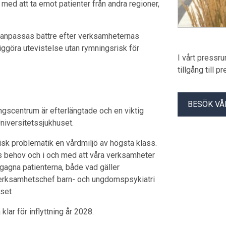
med att ta emot patienter från andra regioner,
 anpassas bättre efter verksamheternas
ggöra utevistelse utan rymningsrisk för
I vårt pressr
tillgång till 
BESÖK VÅ
ngscentrum är efterlängtade och en viktig
niversitetssjukhuset.
sk problematik en vårdmiljö av högsta klass.
s behov och i och med att våra verksamheter
agna patienterna, både vad gäller
 verksamhetschef barn- och ungdomspsykiatri
uset
ar för inflyttning år 2028.