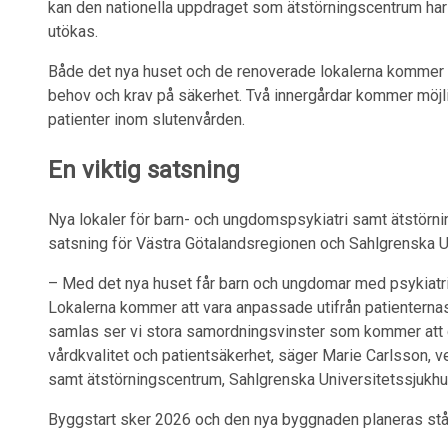
kan den nationella uppdraget som ätstörningscentrum har 
utökas.
Både det nya huset och de renoverade lokalerna kommer
behov och krav på säkerhet. Två innergårdar kommer möjli
patienter inom slutenvården.
En viktig satsning
Nya lokaler för barn- och ungdomspsykiatri samt ätstörni
satsning för Västra Götalandsregionen och Sahlgrenska U
– Med det nya huset får barn och ungdomar med psykiatri
Lokalerna kommer att vara anpassade utifrån patienterna
samlas ser vi stora samordningsvinster som kommer att g
vårdkvalitet och patientsäkerhet, säger Marie Carlsson,
samt ätstörningscentrum, Sahlgrenska Universitetssjukh
Byggstart sker 2026 och den nya byggnaden planeras stå kl