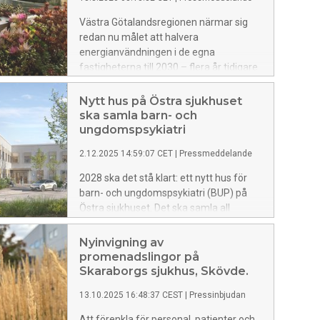
Västra Götalandsregionen närmar sig
redan nu målet att halvera
energianvändningen i de egna
fastigheterna till 2030 – flera år tidigare
än planerat. Rekordlåg
energianvändning visar att långsiktighet
Nytt hus på Östra sjukhuset
och systematik i energiarbetet gett
ska samla barn- och
resultat.
ungdomspsykiatri
2.12.2025 14:59:07 CET
|
Pressmeddelande
2028 ska det stå klart: ett nytt hus för
barn- och ungdomspsykiatri (BUP) på
Östra sjukhuset. Det ska samla all
slutenvård inom barn- och
ungdomspsykiatri, och dessutom
Nyinvigning av
rymma öppenvård och dagvård för
promenadslingor på
ätstörningar samt en skola för
Skaraborgs sjukhus, Skövde.
patienterna.
13.10.2025 16:48:37 CEST
|
Pressinbjudan
Att förenkla för personal, patienter och