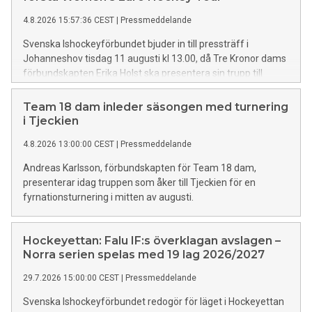
4.8.2026 15:57:36 CEST
|
Pressmeddelande
Svenska Ishockeyförbundet bjuder in till pressträff i
Johanneshov tisdag 11 augusti kl 13.00, då Tre Kronor dams
förbundskapten Erika Holst ska presentera sin trupp till
WEHT-turneringen i Schweiz 19–22 augusti.
Team 18 dam inleder säsongen med turnering
i Tjeckien
4.8.2026 13:00:00 CEST
|
Pressmeddelande
Andreas Karlsson, förbundskapten för Team 18 dam,
presenterar idag truppen som åker till Tjeckien för en
fyrnationsturnering i mitten av augusti.
Hockeyettan: Falu IF:s överklagan avslagen –
Norra serien spelas med 19 lag 2026/2027
29.7.2026 15:00:00 CEST
|
Pressmeddelande
Svenska Ishockeyförbundet redogör för läget i Hockeyettan