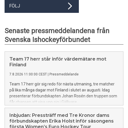
FÖLJ
Senaste pressmeddelandena från
Svenska Ishockeyförbundet
Team 17 herr står inför värdemätare mot
Finland
7.8.2026 11:00:00 CEST
|
Pressmeddelande
Team 17 herr gör sig redo för nästa utmaning, tre matcher
på lika många dagar mot Finland i slutet av augusti. Idag
presenterar förbundskapten Johan Rosén den truppen som
får chansen att visa upp sig i Gällivare.
Inbjudan: Pressträff med Tre Kronor dams
förbundskapten Erika Holst inför säsongens
första Women’s Euro Hockey Tour