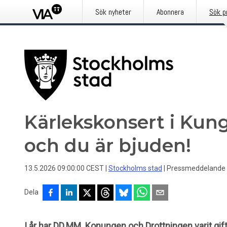
Sök nyheter
Abonnera
Sök p
Kärlekskonsert i Kun
och du är bjuden!
13.5.2026 09:00:00 CEST
|
Stockholms stad
|
Pressmeddelande
Dela
I år har DD.MM. Konungen och Drottningen varit gift