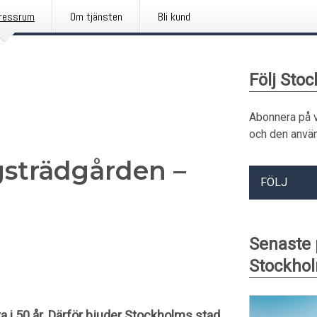
ressrum
Om tjänsten
Bli kund
Följ Sto
Abonnera på 
och den använ
gsträdgården –
FÖLJ
Senaste
Stockhol
a i 50 år. Därför bjuder Stockholms stad