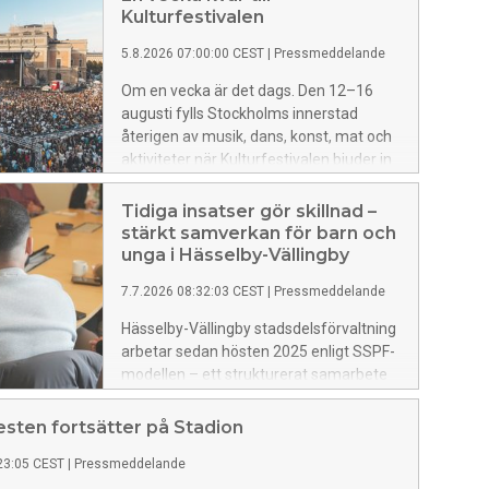
Kulturfestivalen
5.8.2026 07:00:00 CEST
|
Pressmeddelande
Om en vecka är det dags. Den 12–16
augusti fylls Stockholms innerstad
återigen av musik, dans, konst, mat och
aktiviteter när Kulturfestivalen bjuder in
till fem dagar med fri entré.
Tidiga insatser gör skillnad –
stärkt samverkan för barn och
unga i Hässelby-Vällingby
7.7.2026 08:32:03 CEST
|
Pressmeddelande
Hässelby-Vällingby stadsdelsförvaltning
arbetar sedan hösten 2025 enligt SSPF-
modellen – ett strukturerat samarbete
mellan skola, socialtjänst, polis och fritid.
Syftet är att förebygga brott och ge
esten fortsätter på Stadion
tidigt stöd till barn och unga som riskerar
23:05 CEST
|
Pressmeddelande
att hamna i kriminalitet.