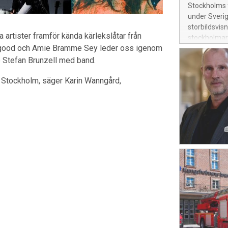
Stockholms f
under Sverig
storbildsvis
 artister framför kända kärlekslåtar från
stockholmare
engood och Amie Bramme Sey leder oss igenom
 Stefan Brunzell med band.
i Stockholm, säger Karin Wanngård,