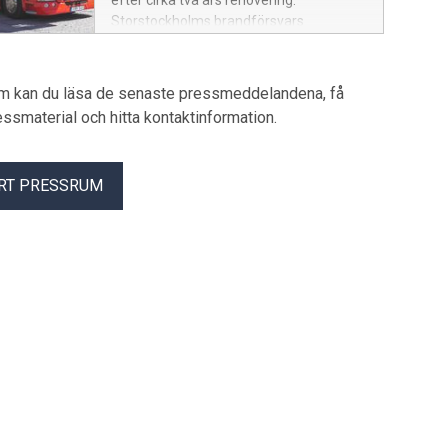
efter cirka två års renovering.
Storstockholms brandförsvars
historiska brandstation vid
Hantverkargatan har moderniserats för
en mer effektiv räddningstjänst.
um kan du läsa de senaste pressmeddelandena, få
pressmaterial och hitta kontaktinformation.
RT PRESSRUM