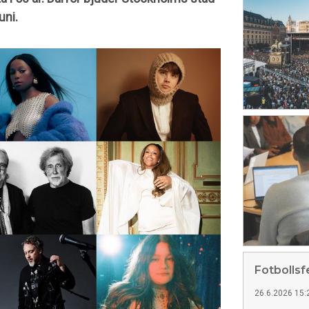
uni.
Fotbollsf
26.6.2026 15: