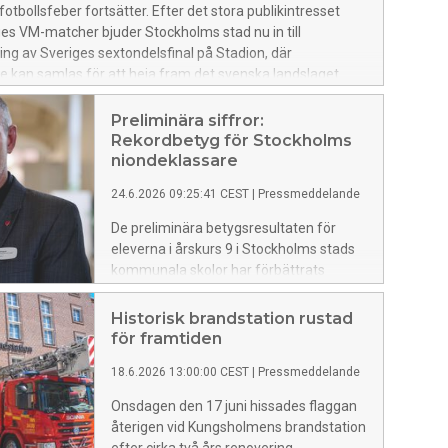
otbollsfeber fortsätter. Efter det stora publikintresset
es VM-matcher bjuder Stockholms stad nu in till
ning av Sveriges sextondelsfinal på Stadion, där
 kan samlas för att heja fram det svenska landslaget.
Preliminära siffror:
Rekordbetyg för Stockholms
niondeklassare
24.6.2026 09:25:41 CEST
|
Pressmeddelande
De preliminära betygsresultaten för
eleverna i årskurs 9 i Stockholms stads
kommunala skolor har förbättrats
jämfört med tidigare år. 88,6 procent av
eleverna som nyligen gick ut årskurs 9
Historisk brandstation rustad
har behörighet till gymnasiet.
för framtiden
Motsvarande siffra vid samma tid förra
18.6.2026 13:00:00 CEST
|
Pressmeddelande
året var 87,3 procent. Behörigheten har
inte varit så här hög sedan nuvarande
Onsdagen den 17 juni hissades flaggan
betygssystem infördes.
återigen vid Kungsholmens brandstation