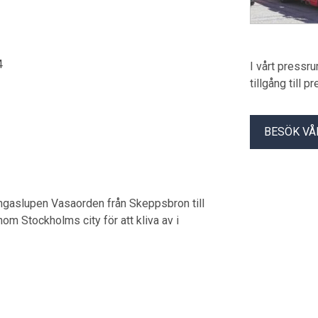
4
I vårt pressr
tillgång till 
BESÖK VÅ
ngaslupen Vasaorden från Skeppsbron till
om Stockholms city för att kliva av i