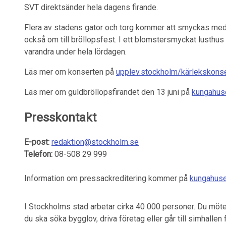
SVT direktsänder hela dagens firande.
Flera av stadens gator och torg kommer att smyckas med 
också om till bröllopsfest. I ett blomstersmyckat lusthus 
varandra under hela lördagen.
Läs mer om konserten på
upplev.stockholm/kärlekskonse
Läs mer om guldbröllopsfirandet den 13 juni på
kungahuse
Presskontakt
E-post:
redaktion@stockholm.se
Telefon:
08-508 29 999
Information om pressackreditering kommer på
kungahuse
I Stockholms stad arbetar cirka 40 000 personer. Du möter
du ska söka bygglov, driva företag eller går till simhalle