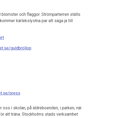
blomster och flaggor. Strömparterren ställs
kommer kärlekslystna par att säga ja till
rt
t.se/guldbröllop
t.se/press
 oss i skolan, på äldreboenden, i parken, när
n för att träna. Stockholms stads verksamhet