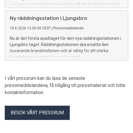
resurser som istället kan användas till att förstärka arbetet
med förebyggande insatser.
Ny räddningsstation i Ljungsbro
18.6.2026 13:00:00 CEST
|
Pressmeddelande
Nu är det första spadtaget för den nya räddningsstationen i
Ljungsbro taget. Räddningsstationen ska ersätta den
nuvarande brandstationen och är viktig för att stärka
beredskapen i Ljungsbro med omnejd.
I vårt pressrum kan du läsa de senaste
pressmeddelandena, få tillgång till pressmaterial och hitta
kontaktinformation.
BESÖK VÅRT PRESSRUM