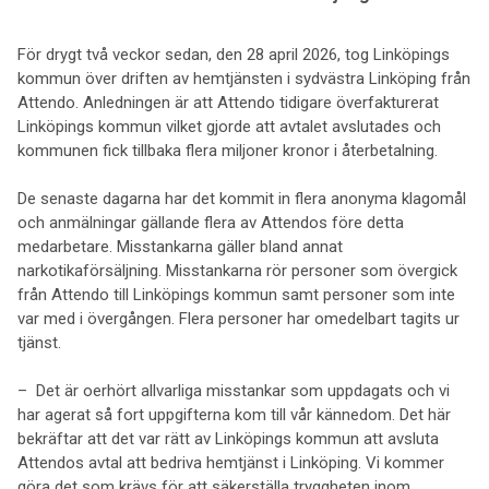
För drygt två veckor sedan, den 28 april 2026, tog Linköpings
kommun över driften av hemtjänsten i sydvästra Linköping från
Attendo. Anledningen är att Attendo tidigare överfakturerat
Linköpings kommun vilket gjorde att avtalet avslutades och
kommunen fick tillbaka flera miljoner kronor i återbetalning.
De senaste dagarna har det kommit in flera anonyma klagomål
och anmälningar gällande flera av Attendos före detta
medarbetare. Misstankarna gäller bland annat
narkotikaförsäljning. Misstankarna rör personer som övergick
från Attendo till Linköpings kommun samt personer som inte
var med i övergången. Flera personer har omedelbart tagits ur
tjänst.
– Det är oerhört allvarliga misstankar som uppdagats och vi
har agerat så fort uppgifterna kom till vår kännedom. Det här
bekräftar att det var rätt av Linköpings kommun att avsluta
Attendos avtal att bedriva hemtjänst i Linköping. Vi kommer
göra det som krävs för att säkerställa tryggheten inom