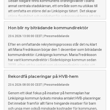
Sedan tidigare finns kommunens ordningsvakter i bland
annat centrala stadskärnan, ett område som nu utökas till
att omfatta en större del av Linköpings tätort . Det skapar
större flexibilitet och möjlighet för ordningsvakterna att röra
sig mellan stadsdelar och fokusera resurser där behoven är
som störst.
Hon blir ny biträdande kommundirektör
23.6.2026 13:00:00 CEST
|
Pressmeddelande
Efter en omfattande rekryteringsprocess står det nu klart
att Maria Fredriksson börjar den 1 december som biträdande
kommundirektör i Linköpings kommun. Maria Fredriksson
har varit kommundirektör i Söderköpings kommun sedan
2020, efter att ha verkat som ekonomidirektör under sitt
första år i kommunen.
Rekordfå placeringar på HVB-hem
23.6.2026 08:00:00 CEST
|
Pressmeddelande
Genom ett ökat fokus på insatser på hemmaplan har
Linköpings kommun lyckats minska antalet HVB-placeringar.
Det innebär framför allt färre tvingande insatser för barn
och unga men också minskade kostnader för kommunen,