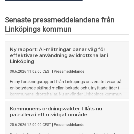
Senaste pressmeddelandena från
Linköpings kommun
Ny rapport: AI-mätningar banar väg för
effektivare användning av idrottshallar i
Linköping
30.6.2026 11:02:00 CEST
|
Pressmeddelande
En ny forskningsrapport från Linköpings universitet visar på
en betydande skillnad mellan bokade och utnyttjade tider i
kommunens idrottshallar. Nu använder Linköpings kommun
insikterna för att optimera användningen, frigöra fler tider
och stärka dialogen med föreningslivet.
Kommunens ordningsvakter tillåts nu
patrullera i ett utvidgat område
25.6.2026 12:00:00 CEST
|
Pressmeddelande