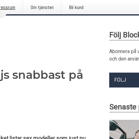
ressrum
Om tjänsten
Bli kund
Följ Bloc
Abonnera på 
och den använ
ljs snabbast på
FÖLJ
Senaste 
cket listar sex modeller som just nu