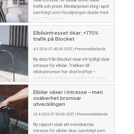
Ökat intresse för elbilar driver både
trafik och priser. Medianpriset steg i april
samtidigt som försäljningen ökade med
över 77 procent.
Elbilsintresset ökar: +170%
trafik på Blocket
4.5.2026 07:45:00 CEST
|
Pressmeddelande
Ny data från Blocket visar ett tydligt ökat
intresse för elbilar. Trafiken till
elbilsannonser har ökat kraftigt –
samtidigt som konsumenter i allt högre
grad överväger elektrifierade alternativ.
Elbilar växer i intresse – men
osäkerhet bromsar
utvecklingen
29.4.2026 07:00:00 CEST
|
Pressmeddelande
Ny rapport visar att svenskarnas
intresse för elbilar ökar, samtidigt som