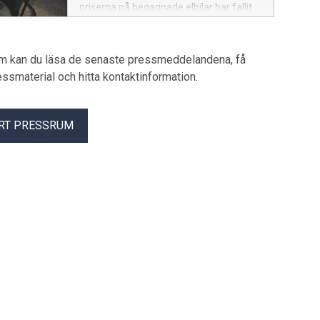
priserna på begagnade elbilar har fallit
kraftigt. Men oro kring kostnader,
laddning och räckvidd gör att många
fortfarande tvekar.
um kan du läsa de senaste pressmeddelandena, få
pressmaterial och hitta kontaktinformation.
RT PRESSRUM