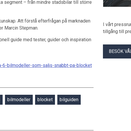
ka segment – från mindre stadsbilar till större
 kunskap. Att förstå efterfrågan på marknaden
I vårt pressr
äger Marcin Stepman.
tillgång till 
nell guide med tester, guider och inspiration
BESÖK VÅ
ta-6-bilmodeller-som-saljs-snabbt-pa-blocket
d
bilmodeller
blocket
bilguiden