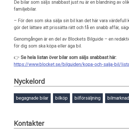
De bilar som säljs snabbast just nu är en blandning av oli
familjebilar.
– För den som ska sälja sin bil kan det här vara värdefull
gör det lättare att prissätta rätt och få en snabb affär, s
Genomgången är en del av Blockets Bilguide – en redaktio
för dig som ska köpa eller äga bil.
👉
Se hela listan över bilar som säljs snabbast här:
https://www.blocket.se/bilguiden/kopa-och-salja-bil/lis
Nyckelord
begagnade bilar
bilköp
bilförsäljning
bilmarkna
Kontakter