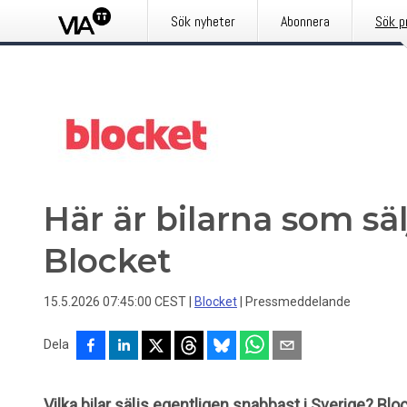
Sök nyheter
Abonnera
Sök p
Här är bilarna som sä
Blocket
15.5.2026 07:45:00 CEST
|
Blocket
|
Pressmeddelande
Dela
Vilka bilar säljs egentligen snabbast i Sverige? Blo