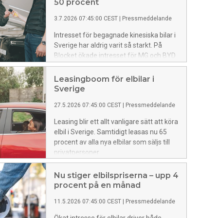
50 procent
3.7.2026 07:45:00 CEST
|
Pressmeddelande
Intresset för begagnade kinesiska bilar i
Sverige har aldrig varit så starkt. På
Blocket ökade intresset för MG och BYD
med nära 50 procent mellan januari och
slutet av maj 2026. Till jämförelse ökade
Leasingboom för elbilar i
intresset för Volvo med 9 procent under
Sverige
samma period.
27.5.2026 07:45:00 CEST
|
Pressmeddelande
Leasing blir ett allt vanligare sätt att köra
elbil i Sverige. Samtidigt leasas nu 65
procent av alla nya elbilar som säljs till
privatpersoner.
Nu stiger elbilspriserna – upp 4
procent på en månad
11.5.2026 07:45:00 CEST
|
Pressmeddelande