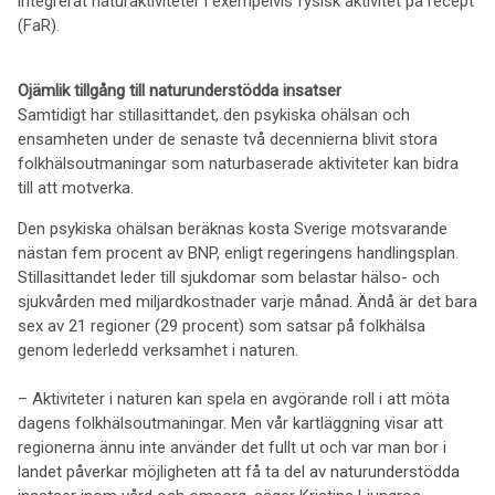
integrerat naturaktiviteter i exempelvis fysisk aktivitet på recept
(FaR).
Ojämlik tillgång till naturunderstödda insatser
Samtidigt har stillasittandet, den psykiska ohälsan och
ensamheten under de senaste två decennierna blivit stora
folkhälsoutmaningar som naturbaserade aktiviteter kan bidra
till att motverka.
Den psykiska ohälsan beräknas kosta Sverige motsvarande
nästan fem procent av BNP, enligt regeringens handlingsplan.
Stillasittandet leder till sjukdomar som belastar hälso- och
sjukvården med miljardkostnader varje månad. Ändå är det bara
sex av 21 regioner (29 procent) som satsar på folkhälsa
genom lederledd verksamhet i naturen.
– Aktiviteter i naturen kan spela en avgörande roll i att möta
dagens folkhälsoutmaningar. Men vår kartläggning visar att
regionerna ännu inte använder det fullt ut och var man bor i
landet påverkar möjligheten att få ta del av naturunderstödda