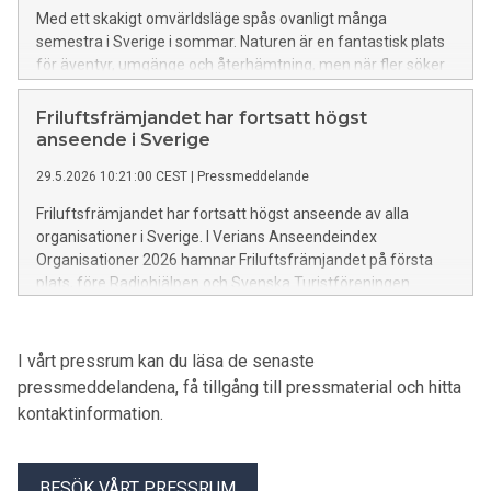
Med ett skakigt omvärldsläge spås ovanligt många
semestra i Sverige i sommar. Naturen är en fantastisk plats
för äventyr, umgänge och återhämtning, men när fler söker
sig ut ökar också slitaget på populära platser. Nu uppmanar
Friluftsfrämjandet alla som semestrar hemma att njuta av
Friluftsfrämjandet har fortsatt högst
naturen med omtanke.
anseende i Sverige
29.5.2026 10:21:00 CEST
|
Pressmeddelande
Friluftsfrämjandet har fortsatt högst anseende av alla
organisationer i Sverige. I Verians Anseendeindex
Organisationer 2026 hamnar Friluftsfrämjandet på första
plats, före Radiohjälpen och Svenska Turistföreningen.
I vårt pressrum kan du läsa de senaste
pressmeddelandena, få tillgång till pressmaterial och hitta
kontaktinformation.
BESÖK VÅRT PRESSRUM