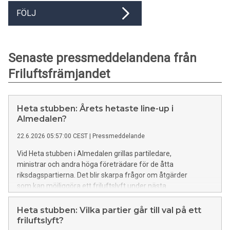
FÖLJ
Senaste pressmeddelandena från
Friluftsfrämjandet
Heta stubben: Årets hetaste line-up i
Almedalen?
22.6.2026 05:57:00 CEST
|
Pressmeddelande
Vid Heta stubben i Almedalen grillas partiledare,
ministrar och andra höga företrädare för de åtta
riksdagspartierna. Det blir skarpa frågor om åtgärder
som kan möjliggöra ett friluftslyft under nästa
mandatperiod. Även ärkebiskopen, myndighetschefer,
försvarsföreträdare och makthavare
Heta stubben: Vilka partier går till val på ett
inom civilsamhället gästar Heta stubben för ett samtal
friluftslyft?
om folkhälsa, friluftsliv, beredskap och naturen.