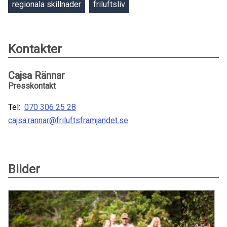
regionala skillnader
friluftsliv
Kontakter
Cajsa Rännar
Presskontakt
Tel:
070 306 25 28
cajsa.rannar@friluftsframjandet.se
Bilder