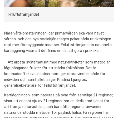
Friluftsfrämjandet
Nära vård-omställningen, där primärvården ska vara navet i
vården, och den nya socialtjänstlagen pekar båda ut riktningen
mot mer förebyggande insatser. Friluftsfrämjandets nationella
kartläggning visar att det finns en del att göra i praktiken.
– Att arbeta systematiskt med naturaktiviteter som metod är
lågt hängande frukter för att stärka folkhälsan. Det är
kostnadseffektiva insatser som ger stora vinster, både för
individen och samhället, säger Kristina Ljungros,
generalsekreterare för Friluftsfrämjandet.
Kartläggningen, som baseras på svar från samtliga 21 regioner,
visar att endast sju av 21 regioner har en dedikerad tjänst för
att främja naturvistelse, och bara åtta regioner använder
naturunderstödda metoder för psykisk hälsa. Få regioner har