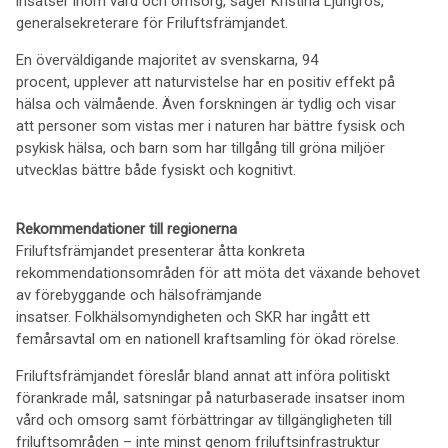
insatser inom vård och omsorg, säger Kristina Ljungros,
generalsekreterare för Friluftsfrämjandet.
En överväldigande majoritet av svenskarna, 94
procent, upplever att naturvistelse har en positiv effekt på
hälsa och välmående. Även forskningen är tydlig och visar
att personer som vistas mer i naturen har bättre fysisk och
psykisk hälsa, och barn som har tillgång till gröna miljöer
utvecklas bättre både fysiskt och kognitivt.
Rekommendationer till regionerna
Friluftsfrämjandet presenterar åtta konkreta
rekommendationsområden för att möta det växande behovet
av förebyggande och hälsofrämjande
insatser. Folkhälsomyndigheten och SKR har ingått ett
femårsavtal om en nationell kraftsamling för ökad rörelse.
Friluftsfrämjandet föreslår bland annat att införa politiskt
förankrade mål, satsningar på naturbaserade insatser inom
vård och omsorg samt förbättringar av tillgängligheten till
friluftsområden – inte minst genom friluftsinfrastruktur