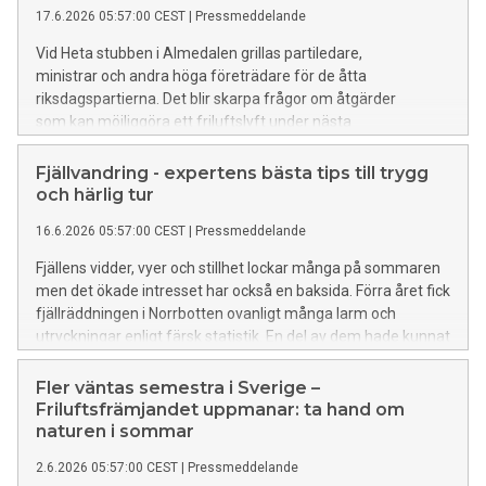
17.6.2026 05:57:00 CEST
|
Pressmeddelande
Vid Heta stubben i Almedalen grillas partiledare,
ministrar och andra höga företrädare för de åtta
riksdagspartierna. Det blir skarpa frågor om åtgärder
som kan möjliggöra ett friluftslyft under nästa
mandatperiod. Även ärkebiskopen, myndighetschefer,
försvarsföreträdare och makthavare
Fjällvandring - expertens bästa tips till trygg
inom civilsamhället slår sig ner på Heta stubben för
och härlig tur
ett samtal om folkhälsa, friluftsliv, beredskap och naturen.
16.6.2026 05:57:00 CEST
|
Pressmeddelande
Fjällens vidder, vyer och stillhet lockar många på sommaren
men det ökade intresset har också en baksida. Förra året fick
fjällräddningen i Norrbotten ovanligt många larm och
utryckningar enligt färsk statistik. En del av dem hade kunnat
undvikas med bättre förberedelser, både i packningen och
hemma vid köksbordet.
Fler väntas semestra i Sverige –
Friluftsfrämjandet uppmanar: ta hand om
naturen i sommar
2.6.2026 05:57:00 CEST
|
Pressmeddelande