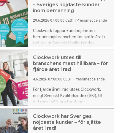
– Sveriges nöjdaste kunder
inom bemanning
29.6.2026 07:00:00 CEST
|
Pressmeddelande
Clockwork toppar kundnöjdheten i
bemanningsbranschen för sjätte året i
rad, enligt Svenskt Kvalitetsindex.
Samtidigt placerar sig NearYou på andra
plats – vilket innebär att två bolag inom
Clockwork utses till
samma koncern återigen intar
branschens mest hållbara – för
branschens toppositioner.
fjärde året i rad
4.6.2026 07:00:00 CEST
|
Pressmeddelande
För fjärde året i rad utses Clockwork,
enligt Svenskt Kvalitetsindex (SKI), till
det mest hållbara företaget i
bemannings- och
rekryteringsbranschen. Utmärkelsen
Clockwork har Sveriges
baseras på kundernas upplevelse av hur
nöjdaste kunder – för sjätte
företagen arbetar med hållbarhet i
året i rad!