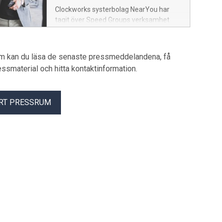
Clockworks systerbolag NearYou har
tagit över Speed Groups verksamhet
inom bemanning, rekrytering och
utbildning. Affären innebär att Speed
renodlar sin verksamhet mot logistik och
um kan du läsa de senaste pressmeddelandena, få
transport, samtidigt som NearYou
pressmaterial och hitta kontaktinformation.
stärker sin position som en av landets
ledande aktörer inom
kompetensförsörjning i västra och södra
RT PRESSRUM
Sverige. Det är något vi på Clockwork ser
mycket positivt på.