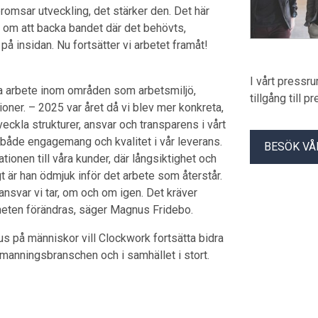
 bromsar utveckling, det stärker den. Det här
å om att backa bandet där det behövts,
på insidan. Nu fortsätter vi arbetet framåt!
I vårt pressr
a arbete inom områden som arbetsmiljö,
tillgång till 
ner. – 2025 var året då vi blev mer konkreta,
eckla strukturer, ansvar och transparens i vårt
r både engagemang och kvalitet i vår leverans.
BESÖK VÅ
ationen till våra kunder, där långsiktighet och
 är han ödmjuk inför det arbete som återstår.
t ansvar vi tar, om och om igen. Det kräver
gheten förändras, säger Magnus Fridebo.
s på människor vill Clockwork fortsätta bidra
emanningsbranschen och i samhället i stort.