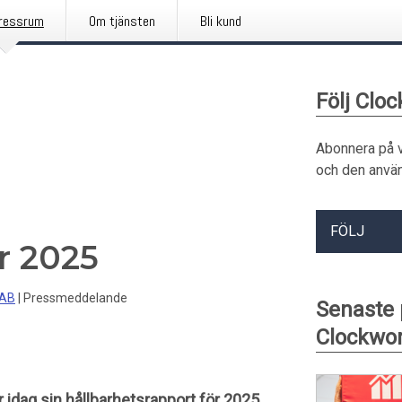
ressrum
Om tjänsten
Bli kund
Följ Clo
Abonnera på 
och den använ
FÖLJ
r 2025
 AB
|
Pressmeddelande
Senaste
Clockwor
dag sin hållbarhetsrapport för 2025.