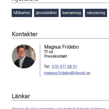
hållbarhet
jämställdhet
bemanning
rekrytering
Kontakter
Magnus Fridebo
Tf vd
Presskontakt
Tel:
070-471 08 51
magnus.fridebo@clwork.se
Länkar