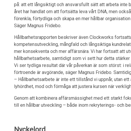
på: att ett långsiktigt och ansvarsfullt sätt att arbeta inte
året har handlat om att fortsätta leva vårt DNA, men ocks
förenkla, förtydliga och skapa en mer hållbar organisation 
Säger Magnus Fridebo.
Hållbarhetsrapporten beskriver även Clockworks fortsatt
kompetensutveckling, mångfald och långsiktiga kundrelatio
mer konsekventa och mer affärsnära. Vi har fortsatt att utv
hållbarhetsarbete, samtidigt som vi sett hur detta stärke
Vi ser tydliga resultat där vår påverkan är som störst: i rel
förtroende är avgörande, säger Magnus Fridebo. Samtidigt
– Hållbarhetsarbete är inte ett tillstånd vi uppnår, utan et
lyhördhet, mod och förmåga att justera kursen när verkli
Genom att kombinera affärsmässighet med ett starkt foku
till en hållbar utveckling – både inom rekryterings- och b
Nyckelord