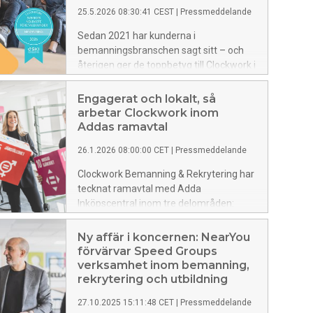
praktiken. – För oss handlar hållbarhet
25.5.2026 08:30:41 CEST
|
Pressmeddelande
om hur vi agerar i vardagen. I våra
beslut, i våra relationer och i hur vi driver
Sedan 2021 har kunderna i
vår affär över tid, säger Magnus Fridebo,
bemanningsbranschen sagt sitt – och
vd på Clockwork.
återigen ger de toppbetyg till Clockwork i
Svenskt Kvalitetsindex mätning över
Sveriges nöjdaste kunder. För sjätte (!)
Engagerat och lokalt, så
året i rad tilldelas nu Clockwork
arbetar Clockwork inom
utmärkelsen i bemanningsbranschen.
Addas ramavtal
”Det här är ett kvitto på vårt långsiktiga
26.1.2026 08:00:00 CET
|
Pressmeddelande
och engagerade arbete inom jämställd
bemanning och rekrytering”, säger
Clockwork Bemanning & Rekrytering har
bolagets vd Magnus Fridebo.
tecknat ramavtal med Adda
Inköpscentral inom tre delområden:
generella rekryteringstjänster,
skola/förskola och toppledarrekrytering.
Ny affär i koncernen: NearYou
Avtalen gäller från den 1 september
förvärvar Speed Groups
2025 och löper över fyra år. Uppdragen
verksamhet inom bemanning,
omfattar kommuner och regioner i hela
rekrytering och utbildning
landet.
27.10.2025 15:11:48 CET
|
Pressmeddelande