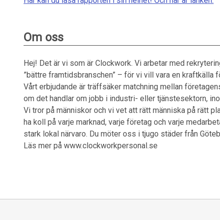
Här kan du läsa rapporten i sin helhet! Och här är länken:
Om oss
Hej! Det är vi som är Clockwork. Vi arbetar med rekryterin
”bättre framtidsbranschen” – för vi vill vara en kraftkälla
Vårt erbjudande är träffsäker matchning mellan företagen
om det handlar om jobb i industri- eller tjänstesektorn, ino
Vi tror på människor och vi vet att rätt människa på rätt pla
ha koll på varje marknad, varje företag och varje medarbet
stark lokal närvaro. Du möter oss i tjugo städer från Götebor
Läs mer på www.clockworkpersonal.se