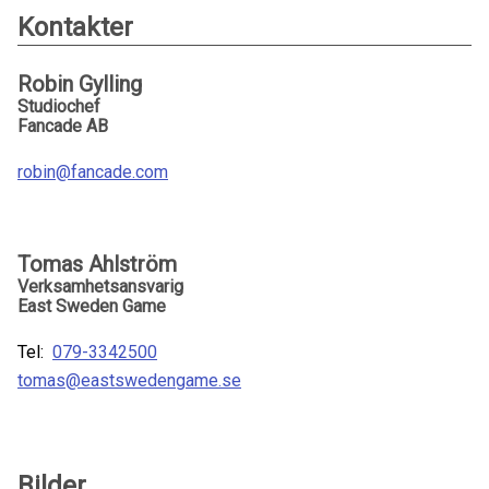
Kontakter
Robin Gylling
Studiochef
Fancade AB
robin@fancade.com
Tomas Ahlström
Verksamhetsansvarig
East Sweden Game
Tel:
079-3342500
tomas@eastswedengame.se
Bilder