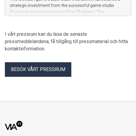
strategic investment from the successful game studio
Pugstorm and angel investor Peter Barkland. The
investment will be used to develop the studio’s debut title,
Botinator, with the ambition of creating world-class physics-
driven games.
I vårt pressrum kan du läsa de senaste
pressmeddelandena, få tillgång till pressmaterial och hitta
kontaktinformation.
BESÖK VÅRT PRESSRUM