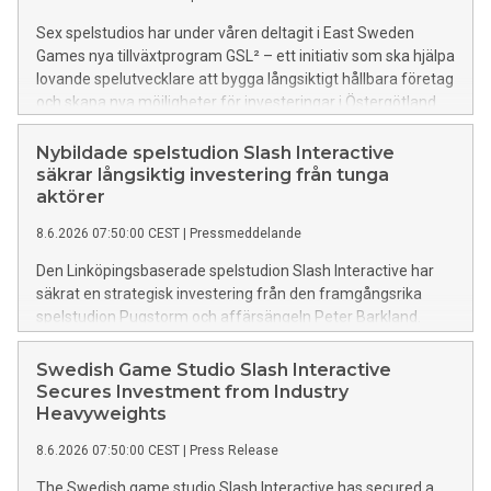
Sex spelstudios har under våren deltagit i East Sweden
Games nya tillväxtprogram GSL² – ett initiativ som ska hjälpa
lovande spelutvecklare att bygga långsiktigt hållbara företag
och skapa nya möjligheter för investeringar i Östergötland.
Nybildade spelstudion Slash Interactive
säkrar långsiktig investering från tunga
aktörer
8.6.2026 07:50:00 CEST
|
Pressmeddelande
Den Linköpingsbaserade spelstudion Slash Interactive har
säkrat en strategisk investering från den framgångsrika
spelstudion Pugstorm och affärsängeln Peter Barkland.
Investeringen ska användas för utveckling av studions
debutspel Botinator med ambitionen att bli världsledande
Swedish Game Studio Slash Interactive
inom fysikdrivna spel.
Secures Investment from Industry
Heavyweights
8.6.2026 07:50:00 CEST
|
Press Release
The Swedish game studio Slash Interactive has secured a