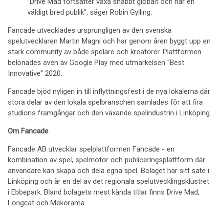
”Drive Mad fortsätter växa snabbt globalt och når en
väldigt bred publik”, säger Robin Gylling.
Fancade utvecklades ursprungligen av den svenska
spelutvecklaren Martin Magni och har genom åren byggt upp en
stark community av både spelare och kreatörer. Plattformen
belönades även av Google Play med utmärkelsen “Best
Innovative” 2020.
Fancade bjöd nyligen in till inflyttningsfest i de nya lokalerna där
stora delar av den lokala spelbranschen samlades för att fira
studions framgångar och den växande spelindustrin i Linköping.
Om Fancade
Fancade AB utvecklar spelplattformen Fancade - en
kombination av spel, spelmotor och publiceringsplattform där
användare kan skapa och dela egna spel. Bolaget har sitt säte i
Linköping och är en del av det regionala spelutvecklingsklustret
i Ebbepark. Bland bolagets mest kända titlar finns Drive Mad,
Longcat och Mekorama.