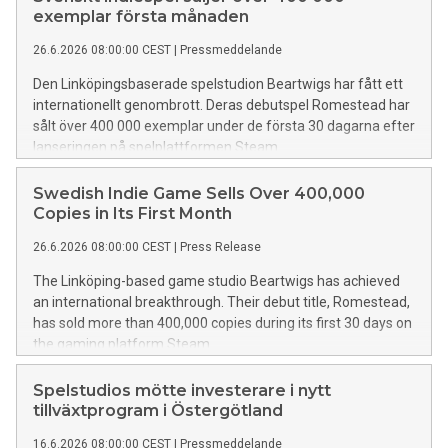
exemplar första månaden
26.6.2026 08:00:00 CEST
|
Pressmeddelande
Den Linköpingsbaserade spelstudion Beartwigs har fått ett
internationellt genombrott. Deras debutspel Romestead har
sålt över 400 000 exemplar under de första 30 dagarna efter
lanseringen på spelplattformen Steam.
Swedish Indie Game Sells Over 400,000
Copies in Its First Month
26.6.2026 08:00:00 CEST
|
Press Release
The Linköping-based game studio Beartwigs has achieved
an international breakthrough. Their debut title, Romestead,
has sold more than 400,000 copies during its first 30 days on
the gaming platform Steam.
Spelstudios mötte investerare i nytt
tillväxtprogram i Östergötland
16.6.2026 08:00:00 CEST
|
Pressmeddelande