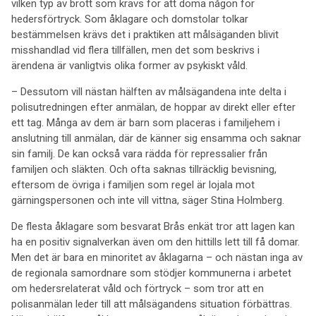
vilken typ av brott som krävs för att döma någon för
hedersförtryck. Som åklagare och domstolar tolkar
bestämmelsen krävs det i praktiken att målsäganden blivit
misshandlad vid flera tillfällen, men det som beskrivs i
ärendena är vanligtvis olika former av psykiskt våld.
– Dessutom vill nästan hälften av målsägandena inte delta i
polisutredningen efter anmälan, de hoppar av direkt eller efter
ett tag. Många av dem är barn som placeras i familjehem i
anslutning till anmälan, där de känner sig ensamma och saknar
sin familj. De kan också vara rädda för repressalier från
familjen och släkten. Och ofta saknas tillräcklig bevisning,
eftersom de övriga i familjen som regel är lojala mot
gärningspersonen och inte vill vittna, säger Stina Holmberg.
De flesta åklagare som besvarat Brås enkät tror att lagen kan
ha en positiv signalverkan även om den hittills lett till få domar.
Men det är bara en minoritet av åklagarna – och nästan inga av
de regionala samordnare som stödjer kommunerna i arbetet
om hedersrelaterat våld och förtryck – som tror att en
polisanmälan leder till att målsägandens situation förbättras.