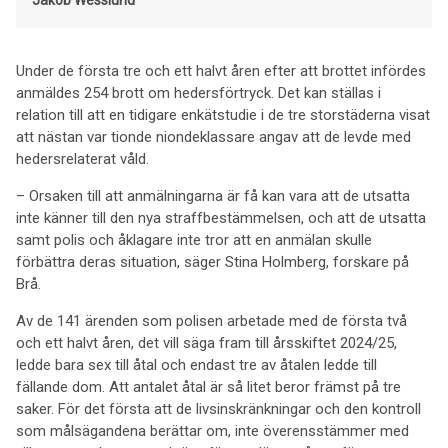
Jakob Wesslund
Under de första tre och ett halvt åren efter att brottet infördes
anmäldes 254 brott om hedersförtryck. Det kan ställas i
relation till att en tidigare enkätstudie i de tre storstäderna visat
att nästan var tionde niondeklassare angav att de levde med
hedersrelaterat våld.
– Orsaken till att anmälningarna är få kan vara att de utsatta
inte känner till den nya straffbestämmelsen, och att de utsatta
samt polis och åklagare inte tror att en anmälan skulle
förbättra deras situation, säger Stina Holmberg, forskare på
Brå.
Av de 141 ärenden som polisen arbetade med de första två
och ett halvt åren, det vill säga fram till årsskiftet 2024/25,
ledde bara sex till åtal och endast tre av åtalen ledde till
fällande dom. Att antalet åtal är så litet beror främst på tre
saker. För det första att de livsinskränkningar och den kontroll
som målsägandena berättar om, inte överensstämmer med