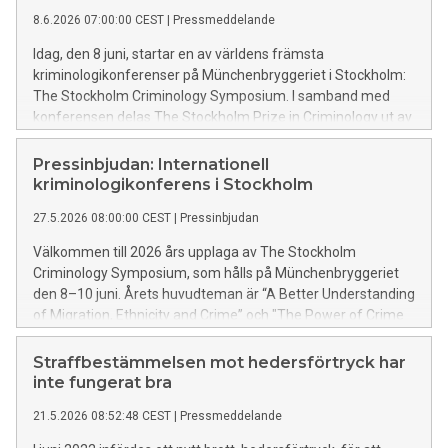
8.6.2026 07:00:00 CEST
|
Pressmeddelande
Idag, den 8 juni, startar en av världens främsta
kriminologikonferenser på Münchenbryggeriet i Stockholm:
The Stockholm Criminology Symposium. I samband med
konferensen delas The Stockholm Prize in Criminology ut av
H.M. Drottning Silvia i Stockholms stadshus.
Pressinbjudan: Internationell
kriminologikonferens i Stockholm
27.5.2026 08:00:00 CEST
|
Pressinbjudan
Välkommen till 2026 års upplaga av The Stockholm
Criminology Symposium, som hålls på Münchenbryggeriet
den 8–10 juni. Årets huvudteman är “A Better Understanding
of Migration, Ethnicity and Crime” och "The Power of Crime
Prevention Programs”. Justitieminister Gunnar Strömmer
medverkar i den inledande paneldiskussionen.
Straffbestämmelsen mot hedersförtryck har
inte fungerat bra
21.5.2026 08:52:48 CEST
|
Pressmeddelande