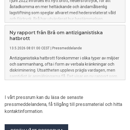
I juni 2022 infördes ett nytt brott, hedersförtryck, för att
åstadkomma en mer heltäckande och ändamålsenlig
lagstiftning som speglar allvaret med hedersrelaterat våld
och förtryck. Brå har utvärderat hur bestämmelsen
tillämpats och drar slutsatsen att kriminaliseringen inte
fungerat bra. Istället för att förbättra de utsattas situation
Ny rapport från Brå om antiziganistiska
leder rättprocessen allt för ofta till att deras situation
hatbrott
försämras.
13.5.2026 08:01:00 CEST
|
Pressmeddelande
Antiziganistiska hatbrott förekommer i olika typer av miljöer
och sammanhang, ofta i form av verbala kränkningar och
diskriminering. Utsattheten upplevs prägla vardagen, men
samtidigt är anmälningarna få. Det visar en ny rapport som
Brå publicerar idag.
I vårt pressrum kan du läsa de senaste
pressmeddelandena, få tillgång till pressmaterial och hitta
kontaktinformation.