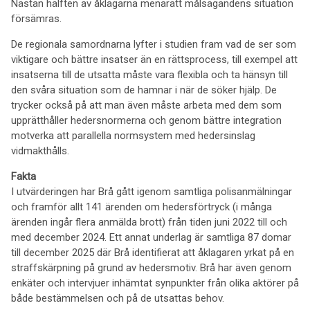
Nästan hälften av åklagarna menaratt målsägandens situation
försämras.
De regionala samordnarna lyfter i studien fram vad de ser som
viktigare och bättre insatser än en rättsprocess, till exempel att
insatserna till de utsatta måste vara flexibla och ta hänsyn till
den svåra situation som de hamnar i när de söker hjälp. De
trycker också på att man även måste arbeta med dem som
upprätthåller hedersnormerna och genom bättre integration
motverka att parallella normsystem med hedersinslag
vidmakthålls.
Fakta
I utvärderingen har Brå gått igenom samtliga polisanmälningar
och framför allt 141 ärenden om hedersförtryck (i många
ärenden ingår flera anmälda brott) från tiden juni 2022 till och
med december 2024. Ett annat underlag är samtliga 87 domar
till december 2025 där Brå identifierat att åklagaren yrkat på en
straffskärpning på grund av hedersmotiv. Brå har även genom
enkäter och intervjuer inhämtat synpunkter från olika aktörer på
både bestämmelsen och på de utsattas behov.