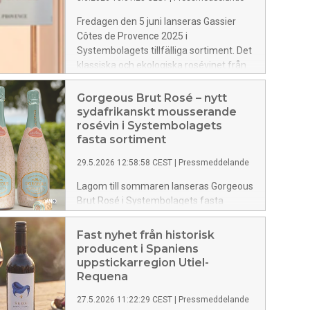
skiffer. Här har familjen Wohlmuth odlat
Fredagen den 5 juni lanseras Gassier
vin i över 220 år. Morillon är den lokala
Côtes de Provence 2025 i
benämningen på chardonnay, som tack
Systembolagets tillfälliga sortiment. Det
vare höjdläget och det svala klimatet
klassiska och ekologiska rosévinet från
utvecklar en karaktär präglad av friskhet
familjeägda Château Gassier i hjärtat av
och tydlig mineralitet. Artikelnummer:
Provence bjuder på en torr och
Gorgeous Brut Rosé – nytt
90270, 189 kr.
uppfriskande smak. Rosét är perfekt för
sydafrikanskt mousserande
sommarfesten, som sällskapsdryck eller
rosévin i Systembolagets
till sallad, fisk och kyckling. Totalt släpps
fasta sortiment
6 000 buteljer. Artikelnummer: 95086,
29.5.2026 12:58:58 CEST
|
Pressmeddelande
169 kr.
Lagom till sommaren lanseras Gorgeous
Brut Rosé i Systembolagets fasta
sortiment, ett elegant mousserande
rosévin från Western Cape i Sydafrika.
Fast nyhet från historisk
Bakom flaskans festliga yttre gömmer
producent i Spaniens
sig ett seriöst, uppfriskande och mycket
uppstickarregion Utiel-
balanserat innehåll. Vinet har fått sin
Requena
eleganta smak och delikata bubblor från
27.5.2026 11:22:29 CEST
|
Pressmeddelande
den traditionella metoden, där vinet