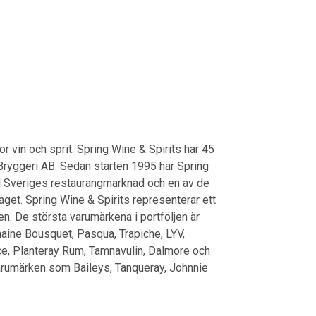
r vin och sprit. Spring Wine & Spirits har 45
 Bryggeri AB. Sedan starten 1995 har Spring
 till Sveriges restaurangmarknad och en av de
laget. Spring Wine & Spirits representerar ett
n. De största varumärkena i portföljen är
maine Bousquet, Pasqua, Trapiche, LYV,
ce, Planteray Rum, Tamnavulin, Dalmore och
arumärken som Baileys, Tanqueray, Johnnie