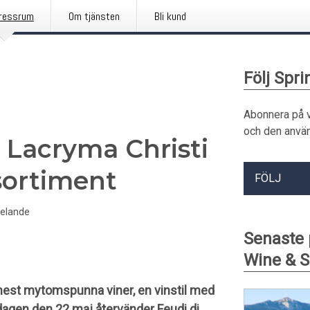
ressrum
Om tjänsten
Bli kund
Följ Spri
Abonnera på 
och den använ
 Lacryma Christi
t sortiment
FÖLJ
elande
Senaste 
Wine & S
s mest mytomspunna viner, en vinstil med
edagen den 22 maj återvänder Feudi di