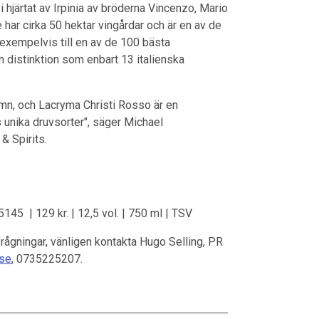
 hjärtat av Irpinia av bröderna Vincenzo, Mario
 har cirka 50 hektar vingårdar och är en av de
exempelvis till en av de 100 bästa
n distinktion som enbart 13 italienska
mn, och Lacryma Christi Rosso är en
s unika druvsorter", säger Michael
& Spirits.
145 | 129 kr. | 12,5 vol. | 750 ml | TSV
rfrågningar, vänligen kontakta Hugo Selling, PR
.se
, 0735225207.