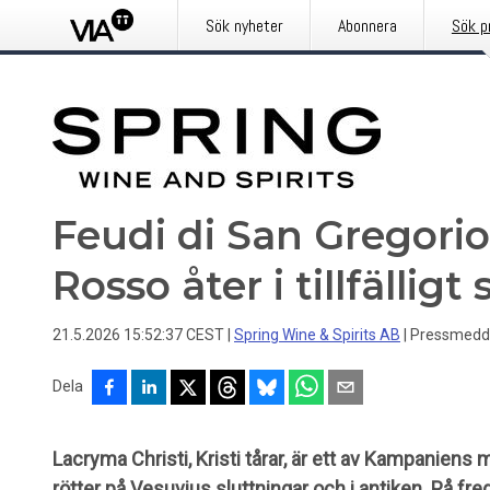
Sök nyheter
Abonnera
Sök p
Feudi di San Gregorio
Rosso åter i tillfällig
21.5.2026 15:52:37 CEST
|
Spring Wine & Spirits AB
|
Pressmedd
Dela
Lacryma Christi, Kristi tårar, är ett av Kampanien
rötter på Vesuvius sluttningar och i antiken. På fr