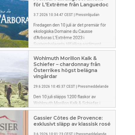
för L'Extrême från Languedoc
3.7.2026 10:34:47 CEST
|
Pressinbjudan
Fredagen den 10 juli är det premiär för
ekologiska Domaine du Causse
d’Arboras L’Extrême 2023 i
Systembolagets tillfälliga sortiment.
Vinet kommer från Terrasses du Larzac,
en av Languedocs mest profilerade
Wohlmuth Morillon Kalk &
kvalitetsappellation, där ovanligt högt
Schiefer – chardonnay från
belägna vingårdar ger en fräschör som
Österrikes högst belägna
är sällsynt så långt söderut. Resultatet
vingårdar
är ett vin med tydlig adress och en
29.6.2026 10:45:37 CEST
|
Pressmeddelande
särskild balans mellan expressiv
koncentration och svalka. Smaken är
Den 10 juli släpps 1200 flaskor av
mörkfruktig, fyllig och strukturerad med
Wohlmuth Morillon Kalk & Schiefer i
örtiga inslag. Artikelnummer: 9500901,
Systembolagets tillfälliga sortiment.
199 kr.
Anrika Weingut Wohlmuth ligger i
Gassier Côtes de Provence:
Kitzeck i Südsteiermark, där några av
exklusivt släpp av klassisk rosé
Österrikes högst belägna vingårdar
3.6.2026 10:01:23 CEST
|
Pressmeddelande
breder ut sig över branta sluttningar av