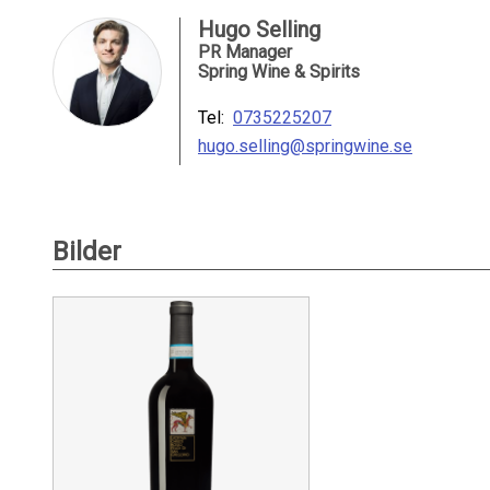
Hugo Selling
PR Manager
Spring Wine & Spirits
Tel:
0735225207
hugo.selling@springwine.se
Bilder