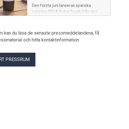
genomgår en andra jäsning i flaskan.
Den första juni lanseras spanska
Finns på hyllorna från och med måndag
nyheten SEDA Bobal Syrah från den
1 juni. Artikelnummer: 20189, 149 kr.
anrika producenten Torre Oria i
Systembolagets fasta sortiment. Den
lokala druvan bobal i kombination med
um kan du läsa de senaste pressmeddelandena, få
internationella kändisen syrah ger en
pressmaterial och hitta kontaktinformation.
lättsamt bärig smak med toner av
mörka björnbär och kryddiga inslag.
Seda är det spanska ordet för siden, en
RT PRESSRUM
hyllning till familjen Oria de Ruedas
rötter i den traditionella silkeshandeln
som lämpligt nog även illustrerar vinets
silkeslent mjuka karaktär. SEDA är enkelt
att matcha till sommarens bjudningar
med småplock, buffé eller lättare grill
och passar även utmärkt som
sällskapsdryck. Artikelnummer: 471601,
99 kr.