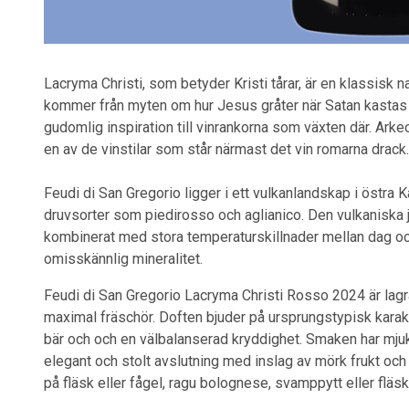
Lacryma Christi, som betyder Kristi tårar, är en klassisk n
kommer från myten om hur Jesus gråter när Satan kastas 
gudomlig inspiration till vinrankorna som växten där. Arke
en av de vinstilar som står närmast det vin romarna drack.
Feudi di San Gregorio ligger i ett vulkanlandskap i östr
druvsorter som piedirosso och aglianico. Den vulkaniska 
kombinerat med stora temperaturskillnader mellan dag och
omisskännlig mineralitet.
Feudi di San Gregorio Lacryma Christi Rosso 2024 är lagrat
maximal fräschör. Doften bjuder på ursprungstypisk kara
bär och och en välbalanserad kryddighet. Smaken har mjukt
elegant och stolt avslutning med inslag av mörk frukt och mi
på fläsk eller fågel, ragu bolognese, svamppytt eller fläsk