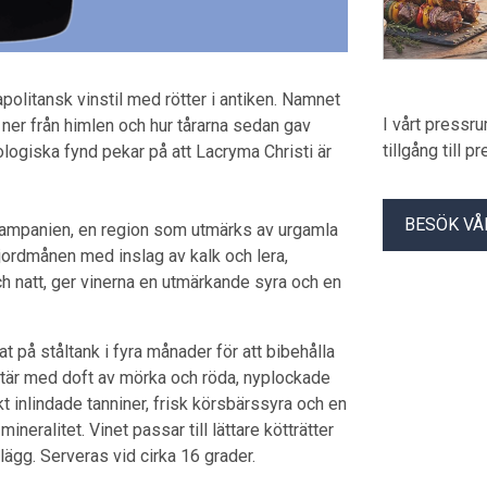
apolitansk vinstil med rötter i antiken. Namnet
I vårt pressr
ner från himlen och hur tårarna sedan gav
tillgång till 
ologiska fynd pekar på att Lacryma Christi är
BESÖK VÅ
a Kampanien, en region som utmärks av urgamla
jordmånen med inslag av kalk och lera,
 natt, ger vinerna en utmärkande syra och en
 på ståltank i fyra månader för att bibehålla
ktär med doft av mörka och röda, nyplockade
 inlindade tanniner, frisk körsbärssyra och en
neralitet. Vinet passar till lättare kötträtter
lägg. Serveras vid cirka 16 grader.