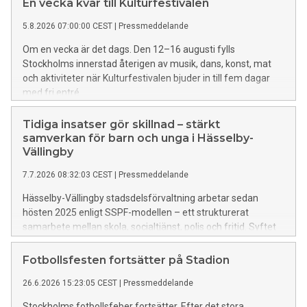
En vecka kvar till Kulturfestivalen
5.8.2026 07:00:00 CEST
|
Pressmeddelande
Om en vecka är det dags. Den 12–16 augusti fylls
Stockholms innerstad återigen av musik, dans, konst, mat
och aktiviteter när Kulturfestivalen bjuder in till fem dagar
med fri entré.
Tidiga insatser gör skillnad – stärkt
samverkan för barn och unga i Hässelby-
Vällingby
7.7.2026 08:32:03 CEST
|
Pressmeddelande
Hässelby-Vällingby stadsdelsförvaltning arbetar sedan
hösten 2025 enligt SSPF-modellen – ett strukturerat
samarbete mellan skola, socialtjänst, polis och fritid. Syftet
är att förebygga brott och ge tidigt stöd till barn och unga
som riskerar att hamna i kriminalitet.
Fotbollsfesten fortsätter på Stadion
26.6.2026 15:23:05 CEST
|
Pressmeddelande
Stockholms fotbollsfeber fortsätter. Efter det stora