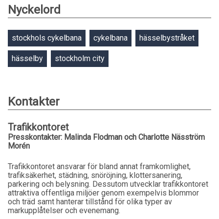
Nyckelord
stockhols cykelbana
cykelbana
hässelbystråket
hässelby
stockholm city
Kontakter
Trafikkontoret
Presskontakter: Malinda Flodman och Charlotte Näsström
Morén
Trafikkontoret ansvarar för bland annat framkomlighet,
trafiksäkerhet, städning, snöröjning, klottersanering,
parkering och belysning. Dessutom utvecklar trafikkontoret
attraktiva offentliga miljöer genom exempelvis blommor
och träd samt hanterar tillstånd för olika typer av
markupplåtelser och evenemang.