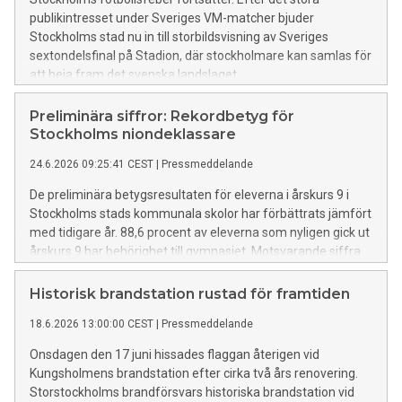
publikintresset under Sveriges VM-matcher bjuder
Stockholms stad nu in till storbildsvisning av Sveriges
sextondelsfinal på Stadion, där stockholmare kan samlas för
att heja fram det svenska landslaget.
Preliminära siffror: Rekordbetyg för
Stockholms niondeklassare
24.6.2026 09:25:41 CEST
|
Pressmeddelande
De preliminära betygsresultaten för eleverna i årskurs 9 i
Stockholms stads kommunala skolor har förbättrats jämfört
med tidigare år. 88,6 procent av eleverna som nyligen gick ut
årskurs 9 har behörighet till gymnasiet. Motsvarande siffra
vid samma tid förra året var 87,3 procent. Behörigheten har
inte varit så här hög sedan nuvarande betygssystem
Historisk brandstation rustad för framtiden
infördes.
18.6.2026 13:00:00 CEST
|
Pressmeddelande
Onsdagen den 17 juni hissades flaggan återigen vid
Kungsholmens brandstation efter cirka två års renovering.
Storstockholms brandförsvars historiska brandstation vid