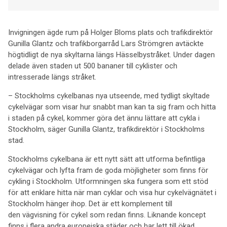
Invigningen ägde rum på Holger Bloms plats och trafikdirektör
Gunilla Glantz och trafikborgarråd Lars Strömgren avtäckte
högtidligt de nya skyltarna längs Hässelbystråket. Under dagen
delade även staden ut 500 bananer till cyklister och
intresserade längs stråket.
– Stockholms cykelbanas nya utseende, med tydligt skyltade
cykelvägar som visar hur snabbt man kan ta sig fram och hitta
i staden på cykel, kommer göra det ännu lättare att cykla i
Stockholm, säger Gunilla Glantz, trafikdirektör i Stockholms
stad.
Stockholms cykelbana är ett nytt sätt att utforma befintliga
cykelvägar och lyfta fram de goda möjligheter som finns för
cykling i Stockholm. Utformningen ska fungera som ett stöd
för att enklare hitta när man cyklar och visa hur cykelvägnätet i
Stockholm hänger ihop. Det är ett komplement till
den vägvisning för cykel som redan finns. Liknande koncept
finns i flera andra europeiska städer och har lett till ökad