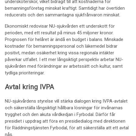
undersköterskor, vilket bidragit till att kostnaderna för
bemanningsföretag minskat kraftigt. Samtidigt har övertiden
reducerats och den sammantagna sjukfrånvaron minskat.
Ekonomiskt redovisar NU-sjukvården ett underskott för
perioden, med ett resultat på minus 45 miljoner kronor.
Prognosen för helåret är ändå en budget i balans. Minskade
kostnader för bemanningspersonal och läkemedel bidrar
positivt, medan osäkerhet kring vissa regionala intäkter
påverkar utfallet. I ett mer långsiktigt perspektiv arbetar NU-
sjukvården med förändringar av arbetssätt och kultur, samt
tydliga prioriteringar.
Avtal kring IVPA
NU-sjukvårdens styrelse vill stärka dialogen kring IVPA-avtalet
och säkerställa långsiktigt hållbara lösningar för invånarnas
trygghet och den akuta vårdkedjan i Fyrbodal. Därför får
presidiet i uppdrag att föra en presidiedialog med direktionen
för Räddningstjänsten Fyrbodal, för att säkerställa att ett avtal
nås.