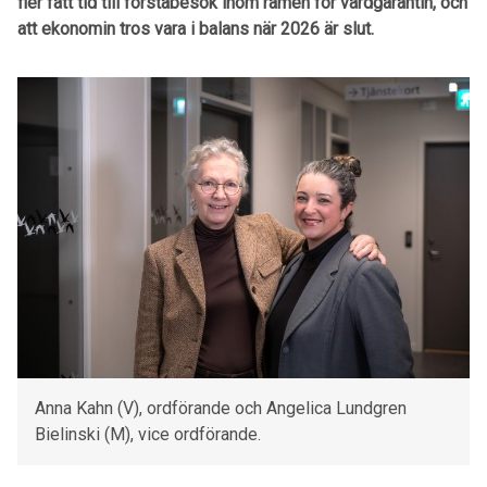
fler fått tid till förstabesök inom ramen för vårdgarantin, och
att ekonomin tros vara i balans när 2026 är slut.
Anna Kahn (V), ordförande och Angelica Lundgren
Bielinski (M), vice ordförande.