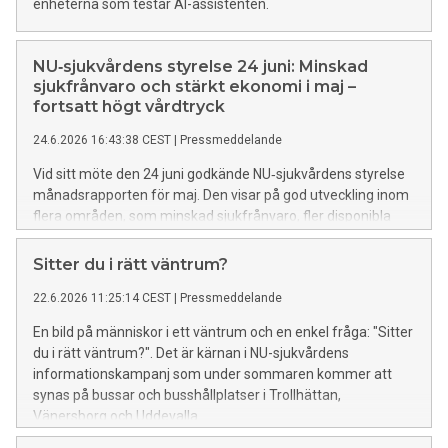
enheterna som testar AI-assistenten.
NU‑sjukvårdens styrelse 24 juni: Minskad
sjukfrånvaro och stärkt ekonomi i maj –
fortsatt högt vårdtryck
24.6.2026 16:43:38 CEST
|
Pressmeddelande
Vid sitt möte den 24 juni godkände NU‑sjukvårdens styrelse
månadsrapporten för maj. Den visar på god utveckling inom
flera områden, som minskad sjukfrånvaro, fler disponibla
vårdplatser och en positiv trend för ekonomin. Samtidigt är
belastningen på vården fortsatt hög.
Sitter du i rätt väntrum?
22.6.2026 11:25:14 CEST
|
Pressmeddelande
En bild på människor i ett väntrum och en enkel fråga: "Sitter
du i rätt väntrum?". Det är kärnan i NU-sjukvårdens
informationskampanj som under sommaren kommer att
synas på bussar och busshållplatser i Trollhättan,
Vänersborg och Uddevalla.