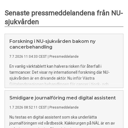
Senaste pressmeddelandena från NU-
sjukvården
Forskning i NU-sjukvården bakom ny
cancerbehandling
7.7.2026 11:04:33 CEST
|
Pressmeddelande
En vanlig värktablett kan halvera risken för återfall i
tarmcancer. Det visar ny internationell forskning där NU-
sjukvården är en drivande aktör. Nu inför Västra
Götalandsregionen behandlingen för cancer i tjock- och
ändtarm – och det gentest som krävs för att identifiera de
patienter som har nytta av medicinen.
Smidigare journalföring med digital assistent
1.7.2026 08:52:11 CEST
|
Pressmeddelande
Nu testas en digital assistent som ska underlätta
journalföringen vid vårdbesök. Käkkirurgen på NÄL är en av