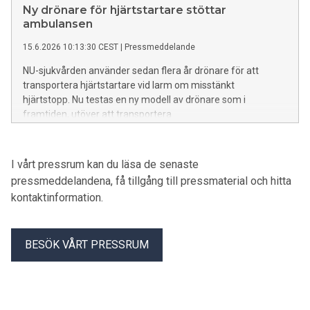
Ny drönare för hjärtstartare stöttar
ambulansen
15.6.2026 10:13:30 CEST
|
Pressmeddelande
NU-sjukvården använder sedan flera år drönare för att
transportera hjärtstartare vid larm om misstänkt
hjärtstopp. Nu testas en ny modell av drönare som i
framtiden, utöver att transportera
hjärtstartare, även kommer kunna stötta ambulanspersonal
genom att filma skadeplats.
I vårt pressrum kan du läsa de senaste
pressmeddelandena, få tillgång till pressmaterial och hitta
kontaktinformation.
BESÖK VÅRT PRESSRUM