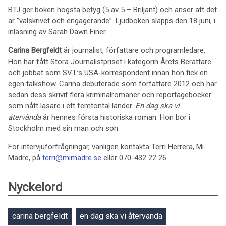
BTJ ger boken högsta betyg (5 av 5 – Briljant) och anser att det
är ”välskrivet och engagerande”. Ljudboken släpps den 18 juni, i
inläsning av Sarah Dawn Finer.
Carina Bergfeldt
är journalist, författare och programledare.
Hon har fått Stora Journalistpriset i kategorin Årets Berättare
och jobbat som SVT:s USA-korrespondent innan hon fick en
egen talkshow. Carina debuterade som författare 2012 och har
sedan dess skrivit flera kriminalromaner och reportageböcker
som nått läsare i ett femtontal länder.
En dag ska vi
återvända
är hennes första historiska roman. Hon bor i
Stockholm med sin man och son.
För intervjuförfrågningar, vänligen kontakta Terri Herrera, Mi
Madre, på
terri@mimadre.se
eller 070-432 22 26.
Nyckelord
carina bergfeldt
en dag ska vi återvända