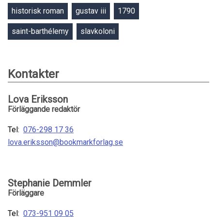
historisk roman
gustav iii
1790
saint-barthélemy
slavkoloni
Kontakter
Lova Eriksson
Förläggande redaktör
Tel:
076-298 17 36
lova.eriksson@bookmarkforlag.se
Stephanie Demmler
Förläggare
Tel:
073-951 09 05