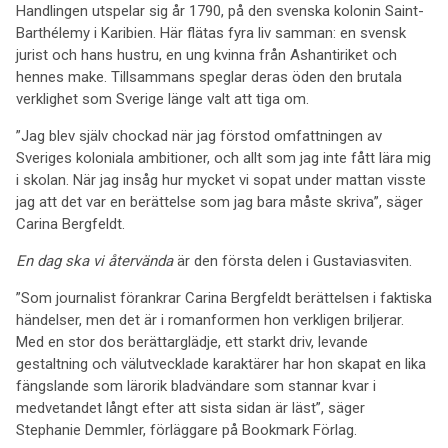
Handlingen utspelar sig år 1790, på den svenska kolonin Saint-
Barthélemy i Karibien. Här flätas fyra liv samman: en svensk
jurist och hans hustru, en ung kvinna från Ashantiriket och
hennes make. Tillsammans speglar deras öden den brutala
verklighet som Sverige länge valt att tiga om.
”Jag blev själv chockad när jag förstod omfattningen av
Sveriges koloniala ambitioner, och allt som jag inte fått lära mig
i skolan. När jag insåg hur mycket vi sopat under mattan visste
jag att det var en berättelse som jag bara måste skriva”, säger
Carina Bergfeldt.
En dag ska vi återvända
är den första delen i Gustaviasviten.
”Som journalist förankrar Carina Bergfeldt berättelsen i faktiska
händelser, men det är i romanformen hon verkligen briljerar.
Med en stor dos berättarglädje, ett starkt driv, levande
gestaltning och välutvecklade karaktärer har hon skapat en lika
fängslande som lärorik bladvändare som stannar kvar i
medvetandet långt efter att sista sidan är läst”, säger
Stephanie Demmler, förläggare på Bookmark Förlag.