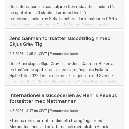
Den internationella bästsäljaren Den röda adressboken får
en uppföljare. 20 oktober kommer Den blå
anteckningsboken av Sofia Lundberg där konstnären GAN:s
liv och konst levandegörs. Gösta Adrian-Nilsson var släkt
med Sofia Lundberg och hans liv och gärningar har påverkat
släkten i generationer. Nu levandegörs konstikonen i denna
Jens Ganman fortsätter succétrilogin med
episka berättelse som sträcker sig över ett helt sekel, flera
Skjut Gräv Tig
livsöden och en hel värld.
9.6.2026 14:35:21 CEST
|
Pressmeddelande
Den 9 juni släpps Skjut Gräv Tig av Jens Ganman. Boken är
en fristående uppföljare till den framgångsrika Folkets
Hjälte från 2025. Det är en komisk tragedi om det Sverige
som i värsta fall lurar bakom hörnet. Våldsamt, oberäkneligt
och med en snabbt söndervittrande värdegrund.
Internationella succéserien av Henrik Fexeus
fortsätter med Nattmannen
4.6.2026 13:47:06 CEST
|
Pressmeddelande
Efter ha rönt stora internationella framgångar med
Mementoserien, är författaren och mentalisten Henrik