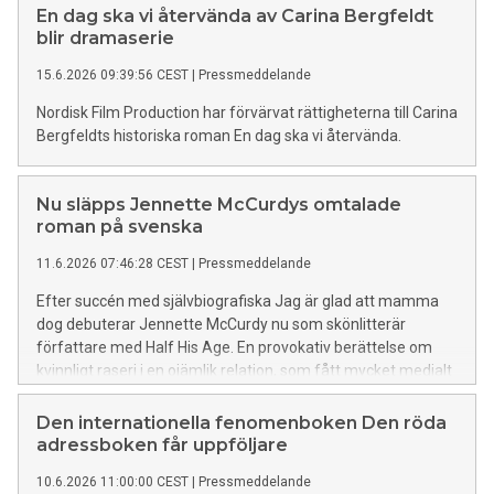
En dag ska vi återvända av Carina Bergfeldt
blir dramaserie
15.6.2026 09:39:56 CEST
|
Pressmeddelande
Nordisk Film Production har förvärvat rättigheterna till Carina
Bergfeldts historiska roman En dag ska vi återvända.
Nu släpps Jennette McCurdys omtalade
roman på svenska
11.6.2026 07:46:28 CEST
|
Pressmeddelande
Efter succén med självbiografiska Jag är glad att mamma
dog debuterar Jennette McCurdy nu som skönlitterär
författare med Half His Age. En provokativ berättelse om
kvinnligt raseri i en ojämlik relation, som fått mycket medialt
utrymme tillsammans med enastående recensioner.
Den internationella fenomenboken Den röda
adressboken får uppföljare
10.6.2026 11:00:00 CEST
|
Pressmeddelande