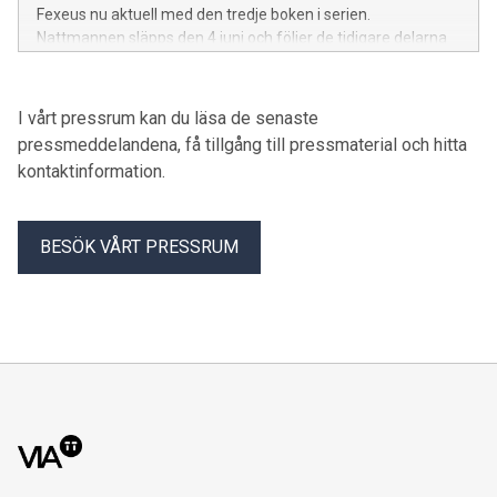
Fexeus nu aktuell med den tredje boken i serien.
Nattmannen släpps den 4 juni och följer de tidigare delarna
Offerdjuret och Pusselmakaren som sålts till över 20 språk.
I vårt pressrum kan du läsa de senaste
pressmeddelandena, få tillgång till pressmaterial och hitta
kontaktinformation.
BESÖK VÅRT PRESSRUM