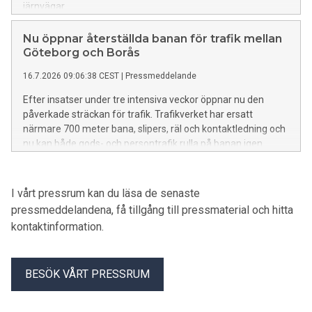
järnvägar.
Nu öppnar återställda banan för trafik mellan
Göteborg och Borås
16.7.2026 09:06:38 CEST
|
Pressmeddelande
Efter insatser under tre intensiva veckor öppnar nu den
påverkade sträckan för trafik. Trafikverket har ersatt
närmare 700 meter bana, slipers, räl och kontaktledning och
nu kan både gods- och persontrafik rulla på banan igen.
I vårt pressrum kan du läsa de senaste
pressmeddelandena, få tillgång till pressmaterial och hitta
kontaktinformation.
BESÖK VÅRT PRESSRUM