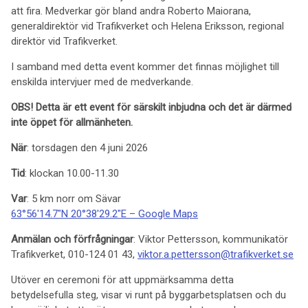
att fira. Medverkar gör bland andra Roberto Maiorana,
generaldirektör vid Trafikverket och Helena Eriksson, regional
direktör vid Trafikverket.
I samband med detta event kommer det finnas möjlighet till
enskilda intervjuer med de medverkande.
OBS! Detta är ett event för särskilt inbjudna och det är därmed
inte öppet för allmänheten.
När
: torsdagen den 4 juni 2026
Tid
: klockan 10.00-11.30
Var
: 5 km norr om Sävar
63°56'14.7"N 20°38'29.2"E – Google Maps
Anmälan och förfrågningar
: Viktor Pettersson, kommunikatör
Trafikverket, 010-124 01 43,
viktor.a.pettersson@trafikverket.se
Utöver en ceremoni för att uppmärksamma detta
betydelsefulla steg, visar vi runt på byggarbetsplatsen och du