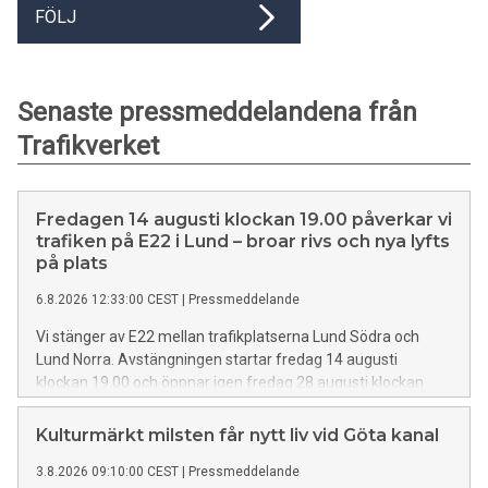
FÖLJ
Senaste pressmeddelandena från
Trafikverket
Fredagen 14 augusti klockan 19.00 påverkar vi
trafiken på E22 i Lund – broar rivs och nya lyfts
på plats
6.8.2026 12:33:00 CEST
|
Pressmeddelande
Vi stänger av E22 mellan trafikplatserna Lund Södra och
Lund Norra. Avstängningen startar fredag 14 augusti
klockan 19.00 och öppnar igen fredag 28 augusti klockan
06.00.
Kulturmärkt milsten får nytt liv vid Göta kanal
3.8.2026 09:10:00 CEST
|
Pressmeddelande