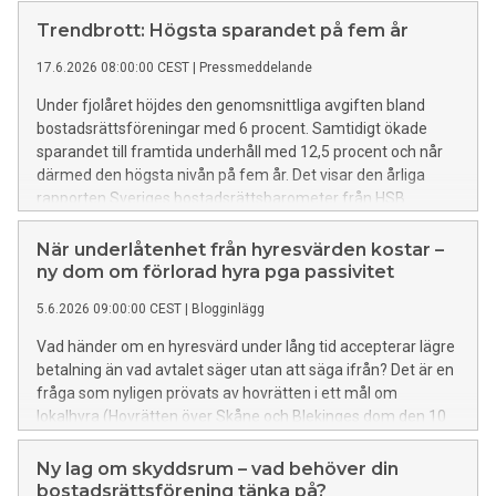
än i den billigaste. Det visar Nils Holgersson-gruppens årliga
kartläggning av VA-taxorna.
Trendbrott: Högsta sparandet på fem år
17.6.2026 08:00:00 CEST
|
Pressmeddelande
Under fjolåret höjdes den genomsnittliga avgiften bland
bostadsrättsföreningar med 6 procent. Samtidigt ökade
sparandet till framtida underhåll med 12,5 procent och når
därmed den högsta nivån på fem år. Det visar den årliga
rapporten Sveriges bostadsrättsbarometer från HSB.
När underlåtenhet från hyresvärden kostar –
ny dom om förlorad hyra pga passivitet
5.6.2026 09:00:00 CEST
|
Blogginlägg
Vad händer om en hyresvärd under lång tid accepterar lägre
betalning än vad avtalet säger utan att säga ifrån? Det är en
fråga som nyligen prövats av hovrätten i ett mål om
lokalhyra (Hovrätten över Skåne och Blekinges dom den 10
april 2026 i mål T 2065–25). Domen ger en tydlig påminnelse
om att passivitet i avtalsförhållanden kan få långtgående
Ny lag om skyddsrum – vad behöver din
konsekvenser.
bostadsrättsförening tänka på?