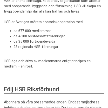
HSB är en medlemsägd, kooperativ organisation som arbetar
med bosparande, byggande och förvaltning. HSB vill skapa en
trygg boendemiljö där alla kan träffas och trivas.
HSB är Sveriges största bostadskooperation med:
ca 677 000 medlemmar
ca 4 100 bostadsrättsföreningar
ca 35 000 förtroendevalda
23 regionala HSB-föreningar
HSB ägs och drivs av medlemmarna enligt principen en
medlem – en röst.
Följ HSB Riksförbund
Abonnera på våra pressmeddelanden. Endast mejladress
behövs och den används bara här. Du kan avanmäla dig när