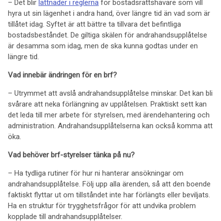
– Det blir
lättnader i reglerna
för bostadsrättshavare som vill
hyra ut sin lägenhet i andra hand, över längre tid än vad som är
tillåtet idag. Syftet är att bättre ta tillvara det befintliga
bostadsbeståndet. De giltiga skälen för andrahandsupplåtelse
är desamma som idag, men de ska kunna godtas under en
längre tid.
Vad innebär ändringen för en brf?
– Utrymmet att avslå andrahandsupplåtelse minskar. Det kan bli
svårare att neka förlängning av upplåtelsen. Praktiskt sett kan
det leda till mer arbete för styrelsen, med ärendehantering och
administration. Andrahandsupplåtelserna kan också komma att
öka.
Vad behöver brf-styrelser tänka på nu?
– Ha tydliga rutiner för hur ni hanterar ansökningar om
andrahandsupplåtelse. Följ upp alla ärenden, så att den boende
faktiskt flyttar ut om tillståndet inte har förlängts eller beviljats.
Ha en struktur för trygghetsfrågor för att undvika problem
kopplade till andrahandsupplåtelser.