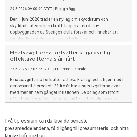
29.5.2026 09:00:00 CEST
|
Blogginlägg
Den 1 juni 2026 träder en ny lag om skyddsrum och
skyddade utrymmen i kraft. Lagen är en del av
uppbyggnaden av Sveriges civila försvar och innebär att
regelverket moderniseras och förtydligas.
Elnätsavgifterna fortsätter stiga kraftigt –
effektavgifterna slår hårt
26.5.2026 12:07:25 CEST
|
Pressmeddelande
Elnätsavgifterna fortsätter att öka kraftigt och stiger med i
genomsnitt 8 procent. På tre år har elnätsavgifterna ökat
med mer än fem gånger inflationen. De bolag som infört
effektavgifterna höjer elnätsavgifterna betydligt mer än
övriga bolag, i flera fall med över 20 procent. Det visar Nils
Holgersson-gruppens årliga kartläggning.
I vårt pressrum kan du läsa de senaste
pressmeddelandena, få tillgång till pressmaterial och hitta
kontaktinformation.