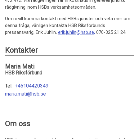
472 472. Via rådgivningen får ni kostnadsfri generell juridisk
rådgivning inom HSBs verksamhetsområden.
Om ni vill komma kontakt med HSBs jurister och veta mer om
denna fråga, vänligen kontakta HSB Riksförbunds
pressansvarig, Erik Juhlin,
erik.juhlin@hsb.se,
070-325 21 24.
Kontakter
Maria Mati
HSB Riksförbund
Tel:
+46104420349
maria.mati@hsb.se
Om oss