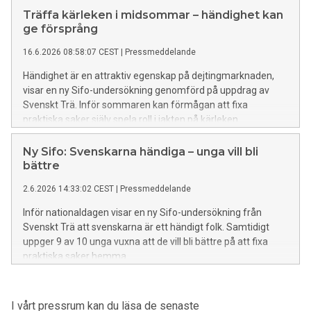
Träffa kärleken i midsommar – händighet kan
ge försprång
16.6.2026 08:58:07 CEST
|
Pressmeddelande
Händighet är en attraktiv egenskap på dejtingmarknaden,
visar en ny Sifo-undersökning genomförd på uppdrag av
Svenskt Trä. Inför sommaren kan förmågan att fixa
praktiska saker själv spela roll i jakten på kärleken.
Ny Sifo: Svenskarna händiga – unga vill bli
bättre
2.6.2026 14:33:02 CEST
|
Pressmeddelande
Inför nationaldagen visar en ny Sifo-undersökning från
Svenskt Trä att svenskarna är ett händigt folk. Samtidigt
uppger 9 av 10 unga vuxna att de vill bli bättre på att fixa
praktiska saker hemma.
I vårt pressrum kan du läsa de senaste