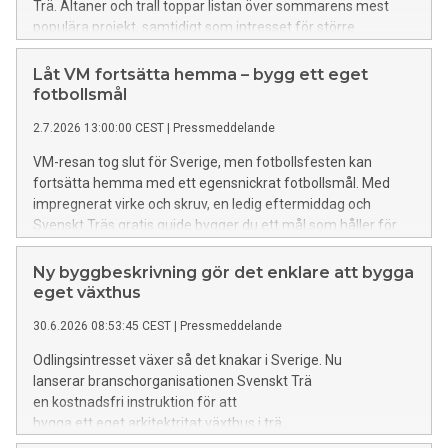
Trä. Altaner och trall toppar listan över sommarens mest
populära projekt, samtidigt som intresset för större
byggprojekt ökar.
Låt VM fortsätta hemma – bygg ett eget
fotbollsmål
2.7.2026 13:00:00 CEST
|
Pressmeddelande
VM-resan tog slut för Sverige, men fotbollsfesten kan
fortsätta hemma med ett egensnickrat fotbollsmål. Med
impregnerat virke och skruv, en ledig eftermiddag och
Svenskt Träs gratis guide bygger du ett mål som håller för
sommarens alla matcher.
Ny byggbeskrivning gör det enklare att bygga
eget växthus
30.6.2026 08:53:45 CEST
|
Pressmeddelande
Odlingsintresset växer så det knakar i Sverige. Nu
lanserar branschorganisationen Svenskt Trä
en kostnadsfri instruktion för att
bygga ett eget arkitektritat växthus i trä.