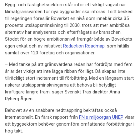
Bygg- och fastighetssektorn står inför ett viktigt vägval när
klimatgränsvärden för nya byggnader ska införas. I sitt besked
till regeringen föreslår Boverket en nivå som innebär cirka 35
procents utsläppsminskning till 2030, trots att mer ambitiösa
alternativ har analyserats och efterfrågats av branschen.
Stödet för en högre ambitionsnivå framgår både av Boverkets
egen enkät och av initiativet
Reduction Roadmap
, som hittills
samlat över 120 företag och organisationer.
– Med tanke på att gränsvärdena redan har fördröjts med fem
år är det viktigt att inte lägga ribban för lågt. Då skapas inte
tillräckligt stort incitament till förbättring. Med en långsam start
riskerar utsläppsminskningarna att behöva bli betydligt
kraftigare längre fram, säger Svenskt Träs direktör Anna
Ryberg Ågren.
Behovet av en snabbare nedtrappning bekräftas också
internationellt. En färsk rapport från
FN:s miljöorgan UNEP
visar
att byggsektorn behöver genomföra omfattande förbättringar i
hög takt.