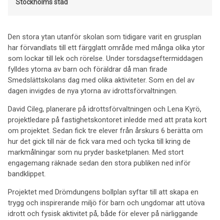
Stockholms stad
Den stora ytan utanför skolan som tidigare varit en grusplan
har förvandlats till ett färgglatt område med många olika ytor
som lockar till lek och rörelse. Under torsdagseftermiddagen
fylldes ytorna av barn och föräldrar då man firade
Smedslättskolans dag med olika aktiviteter. Som en del av
dagen invigdes de nya ytorna av idrottsförvaltningen.
David Cileg, planerare på idrottsförvaltningen och Lena Kyrö,
projektledare på fastighetskontoret inledde med att prata kort
om projektet. Sedan fick tre elever från årskurs 6 berätta om
hur det gick till när de fick vara med och tycka till kring de
markmålningar som nu pryder basketplanen. Med stort
engagemang räknade sedan den stora publiken ned inför
bandklippet.
Projektet med Drömdungens bollplan syftar till att skapa en
trygg och inspirerande miljö för barn och ungdomar att utöva
idrott och fysisk aktivitet på, både för elever på närliggande