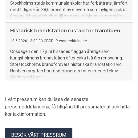
Stockholms stads kommunala skolor har förbättrats jämfört
med tidigare år. 88,6 procent av eleverna som nyligen gick ut
årskurs 9 har behörighet till gymnasiet. Motsvarande siffra
vid samma tid förra året var 87,3 procent. Behörigheten har
inte varit så här hög sedan nuvarande betygssystem
Historisk brandstation rustad för framtiden
infördes.
18.6.2026 13:00:00 CEST
|
Pressmeddelande
Onsdagen den 17 juni hissades flaggan återigen vid
Kungsholmens brandstation efter cirka två års renovering.
Storstockholms brandförsvars historiska brandstation vid
Hantverkargatan har moderniserats för en mer effektiv
räddningstjänst.
I vårt pressrum kan du läsa de senaste
pressmeddelandena, få tillgång till pressmaterial och hitta
kontaktinformation.
BESÖK VÅRT PRESSRUM