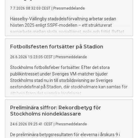
7.7.2026 08:32:03 CEST
|
Pressmeddelande
Hässelby-Vällingby stadsdelsförvaltning arbetar sedan
hösten 2025 enligt SSPF-modellen – ett strukturerat
samarbete mellan skola, socialtjänst, polis och fritid. Syftet
är att förebygga brott och ge tidigt stöd till barn och unga
som riskerar att hamna i kriminalitet.
Fotbollsfesten fortsätter på Stadion
26.6.2026 15:23:05 CEST
|
Pressmeddelande
Stockholms fotbollsfeber fortsätter. Efter det stora
publikintresset under Sveriges VM-matcher bjuder
Stockholms stad nu in till storbildsvisning av Sveriges
sextondelsfinal på Stadion, där stockholmare kan samlas för
att heja fram det svenska landslaget.
Preliminära siffror: Rekordbetyg för
Stockholms niondeklassare
24.6.2026 09:25:41 CEST
|
Pressmeddelande
De preliminära betygsresultaten för eleverna i årskurs 9 i