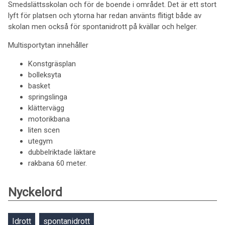
Smedslättsskolan och för de boende i området. Det är ett stort
lyft för platsen och ytorna har redan använts flitigt både av
skolan men också för spontanidrott på kvällar och helger.
Multisportytan innehåller
Konstgräsplan
bolleksyta
basket
springslinga
klättervägg
motorikbana
liten scen
utegym
dubbelriktade läktare
rakbana 60 meter.
Nyckelord
Idrott
spontanidrott