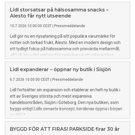
att leverera tonvis med svenskproducerad frukost och
grönsaker under lägret.
Lidl storsatsar på hälsosamma snacks –
Alesto får nytt utseende
10.7.2026 10:00:00 CEST
|
Pressmeddelande
Lidl gör nu en nysatsning på sitt populära varumärke för
nötter och torkad frukt, Alesto. Med en modern design och
ett tydligt fokus på hälsosamma och prisvärda mellanmål,
vill Lidl göra det enklare för svenskarna att välja nyttiga,
växtbaserade snacks. Satsningen är en del av Lidls arbete
för att främja en medveten kosthållning.
Lidl expanderar – öppnar ny butik i Sisjön
6.7.2026 10:00:00 CEST
|
Pressmeddelande
Lidl fortsätter sin expansion och etablerar en helt ny butik i
ett av Sveriges största och mest expansiva
handelsområden, Sisjön i Göteborg. Den nya butiken, som
byggs enligt Lidls senaste koncept, beräknas öppna i början
av 2027.
BYGGD FÖR ATT FIRAS! PARKSIDE firar 30 år