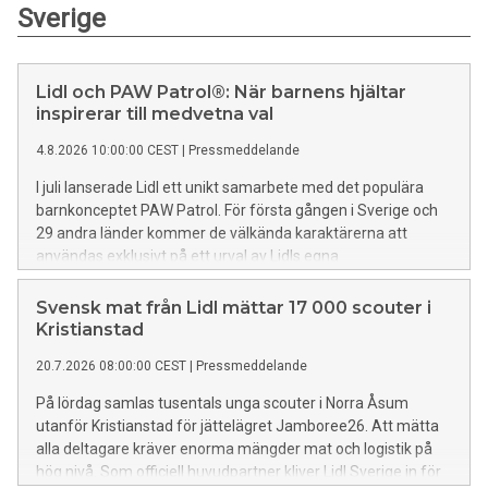
Sverige
Lidl och PAW Patrol®: När barnens hjältar
inspirerar till medvetna val
4.8.2026 10:00:00 CEST
|
Pressmeddelande
I juli lanserade Lidl ett unikt samarbete med det populära
barnkonceptet PAW Patrol. För första gången i Sverige och
29 andra länder kommer de välkända karaktärerna att
användas exklusivt på ett urval av Lidls egna
livsmedelsprodukter – som uppfyller både WHO:s
näringskriterier och Lidls egna strikta tilläggskrav.
Svensk mat från Lidl mättar 17 000 scouter i
Kristianstad
20.7.2026 08:00:00 CEST
|
Pressmeddelande
På lördag samlas tusentals unga scouter i Norra Åsum
utanför Kristianstad för jättelägret Jamboree26. Att mätta
alla deltagare kräver enorma mängder mat och logistik på
hög nivå. Som officiell huvudpartner kliver Lidl Sverige in för