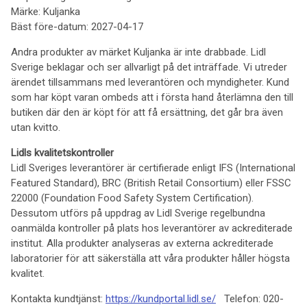
Märke: Kuljanka
Bäst före-datum: 2027-04-17
Andra produkter av märket Kuljanka är inte drabbade. Lidl
Sverige beklagar och ser allvarligt på det inträffade. Vi utreder
ärendet tillsammans med leverantören och myndigheter. Kund
som har köpt varan ombeds att i första hand återlämna den till
butiken där den är köpt för att få ersättning, det går bra även
utan kvitto.
Lidls kvalitetskontroller
Lidl Sveriges leverantörer är certifierade enligt IFS (International
Featured Standard), BRC (British Retail Consortium) eller FSSC
22000 (Foundation Food Safety System Certification).
Dessutom utförs på uppdrag av Lidl Sverige regelbundna
oanmälda kontroller på plats hos leverantörer av ackrediterade
institut. Alla produkter analyseras av externa ackrediterade
laboratorier för att säkerställa att våra produkter håller högsta
kvalitet.
Kontakta kundtjänst:
https://kundportal.lidl.se/
Telefon: 020-