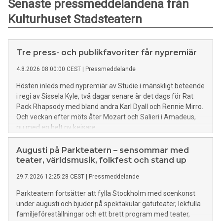
Senaste pressmeddelandena från
Kulturhuset Stadsteatern
Tre press- och publikfavoriter får nypremiär
4.8.2026 08:00:00 CEST
|
Pressmeddelande
Hösten inleds med nypremiär av Studie i mänskligt beteende
i regi av Sissela Kyle, två dagar senare är det dags för Rat
Pack Rhapsody med bland andra Karl Dyall och Rennie Mirro.
Och veckan efter möts åter Mozart och Salieri i Amadeus,
nu med en helt ny kejsare.
Augusti på Parkteatern – sensommar med
teater, världsmusik, folkfest och stand up
29.7.2026 12:25:28 CEST
|
Pressmeddelande
Parkteatern fortsätter att fylla Stockholm med scenkonst
under augusti och bjuder på spektakulär gatuteater, lekfulla
familjeföreställningar och ett brett program med teater,