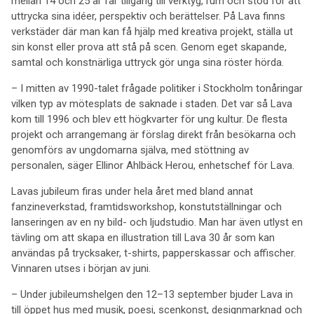
mellan 14 och 25 år får tillgång till verktyg, rum och stöd för att
uttrycka sina idéer, perspektiv och berättelser. På Lava finns
verkstäder där man kan få hjälp med kreativa projekt, ställa ut
sin konst eller prova att stå på scen. Genom eget skapande,
samtal och konstnärliga uttryck gör unga sina röster hörda.
– I mitten av 1990-talet frågade politiker i Stockholm tonåringar
vilken typ av mötesplats de saknade i staden. Det var så Lava
kom till 1996 och blev ett högkvarter för ung kultur. De flesta
projekt och arrangemang är förslag direkt från besökarna och
genomförs av ungdomarna själva, med stöttning av
personalen, säger Ellinor Ahlbäck Herou, enhetschef för Lava.
Lavas jubileum firas under hela året med bland annat
fanzineverkstad, framtidsworkshop, konstutställningar och
lanseringen av en ny bild- och ljudstudio. Man har även utlyst en
tävling om att skapa en illustration till Lava 30 år som kan
användas på trycksaker, t-shirts, papperskassar och affischer.
Vinnaren utses i början av juni.
– Under jubileumshelgen den 12–13 september bjuder Lava in
till öppet hus med musik, poesi, scenkonst, designmarknad och