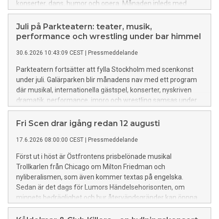
konserter, dans, humor och opera. Månaden inleds med
turnéer på stadens torg och i parklekar innan Parkteatern
avslutar sommaren i Vitabergsparken – alltid under bar
Juli på Parkteatern: teater, musik,
himmel och med fri entré.
performance och wrestling under bar himmel
30.6.2026 10:43:09 CEST
|
Pressmeddelande
Parkteatern fortsätter att fylla Stockholm med scenkonst
under juli. Galärparken blir månadens nav med ett program
där musikal, internationella gästspel, konserter, nyskriven
dramatik, performance, impro och wrestling samsas under
bar himmel – alltid med fri entré.
Fri Scen drar igång redan 12 augusti
17.6.2026 08:00:00 CEST
|
Pressmeddelande
Först ut i höst är Östfrontens prisbelönade musikal
Trollkarlen från Chicago om Milton Friedman och
nyliberalismen, som även kommer textas på engelska.
Sedan är det dags för Lumors Händelsehorisonten, om
minnets bedräglighet och hur återvändsgränder kan öppna
nya dörrar.