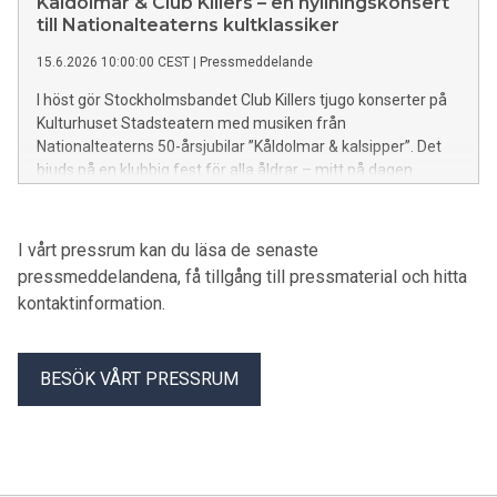
Kåldolmar & Club Killers – en hyllningskonsert
till Nationalteaterns kultklassiker
15.6.2026 10:00:00 CEST
|
Pressmeddelande
I höst gör Stockholmsbandet Club Killers tjugo konserter på
Kulturhuset Stadsteatern med musiken från
Nationalteaterns 50-årsjubilar ”Kåldolmar & kalsipper”. Det
bjuds på en klubbig fest för alla åldrar – mitt på dagen.
Gästartist är sångerskan Mira Ray. Premiär den 26
september 2026.
I vårt pressrum kan du läsa de senaste
pressmeddelandena, få tillgång till pressmaterial och hitta
kontaktinformation.
BESÖK VÅRT PRESSRUM