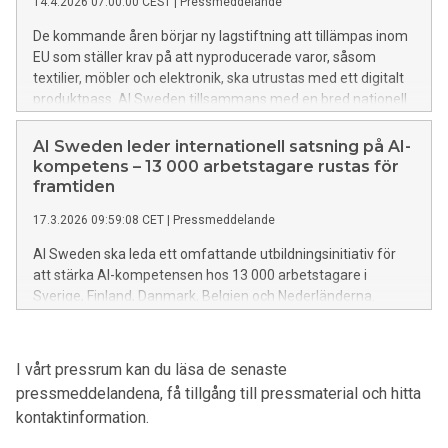
14.4.2026 07:00:00 CEST
|
Pressmeddelande
göra något åt, säger Annika Elfström, tillförordnad
managing director på AI Sweden.
De kommande åren börjar ny lagstiftning att tillämpas inom
EU som ställer krav på att nyproducerade varor, såsom
textilier, möbler och elektronik, ska utrustas med ett digitalt
produktpass. AI Sweden tillsammans med en bred nationell
konstellation av aktörer från näringsliv,
branschorganisationer och akademi samlar nu flera års
AI Sweden leder internationell satsning på AI-
praktisk erfarenhet i ett nytt unikt utbildningsinitiativ för
kompetens – 13 000 arbetstagare rustas för
handeln. Syftet är att hjälpa svenska retailföretag att möta
framtiden
EU‑kraven och samtidigt lägga grunden för framtida AI-
17.3.2026 09:59:08 CET
|
Pressmeddelande
driven affärsnytta.
AI Sweden ska leda ett omfattande utbildningsinitiativ för
att stärka AI-kompetensen hos 13 000 arbetstagare i
Sverige, Finland, Danmark, Belgien och Nederländerna.
Projektet, som är en del av Google.org AI Opportunity Fund,
ska rusta AI-exponerade yrkesgrupper med kunskap som
krävs för att navigera i ett arbetsliv i snabb förändring.
I vårt pressrum kan du läsa de senaste
pressmeddelandena, få tillgång till pressmaterial och hitta
kontaktinformation.