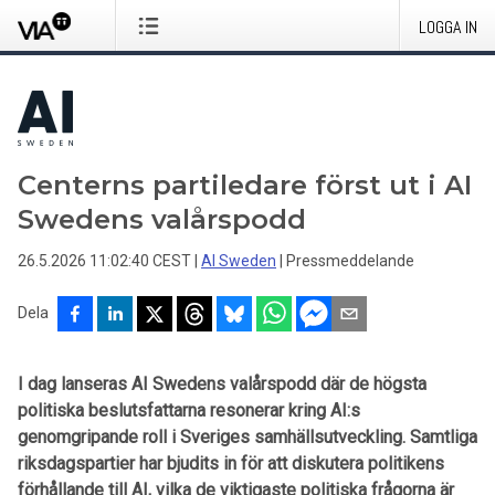
LOGGA IN
Centerns partiledare först ut i AI
Swedens valårspodd
26.5.2026 11:02:40 CEST
|
AI Sweden
|
Pressmeddelande
Dela
I dag lanseras AI Swedens valårspodd där de högsta
politiska beslutsfattarna resonerar kring AI:s
genomgripande roll i Sveriges samhällsutveckling
.
Samtliga
riksdagspartier har bjudits in för att diskutera politikens
förhållande till AI, vilka de viktigaste politiska frågorna är