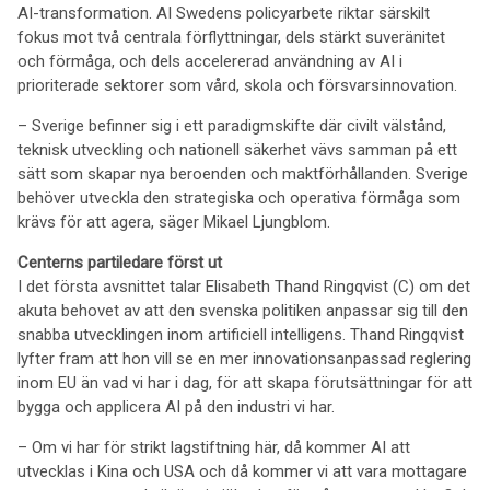
AI-transformation. AI Swedens policyarbete riktar särskilt
fokus mot två centrala förflyttningar, dels stärkt suveränitet
och förmåga, och dels accelererad användning av AI i
prioriterade sektorer som vård, skola och försvarsinnovation.
– Sverige befinner sig i ett paradigmskifte där civilt välstånd,
teknisk utveckling och nationell säkerhet vävs samman på ett
sätt som skapar nya beroenden och maktförhållanden. Sverige
behöver utveckla den strategiska och operativa förmåga som
krävs för att agera, säger Mikael Ljungblom.
Centerns partiledare först ut
I det första avsnittet talar Elisabeth Thand Ringqvist (C) om det
akuta behovet av att den svenska politiken anpassar sig till den
snabba utvecklingen inom artificiell intelligens. Thand Ringqvist
lyfter fram att hon vill se en mer innovationsanpassad reglering
inom EU än vad vi har i dag, för att skapa förutsättningar för att
bygga och applicera AI på den industri vi har.
– Om vi har för strikt lagstiftning här, då kommer AI att
utvecklas i Kina och USA och då kommer vi att vara mottagare