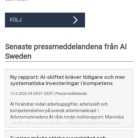
FÖLJ
Senaste pressmeddelandena från AI
Sweden
Ny rapport: AI-skiftet kräver tidigare och mer
systematiska investeringar i kompetens
12.6.2026 09:34:01 CEST
|
Pressmeddelande
AI förändrar redan arbetsuppgifter, arbetssätt och
kompetensbehov på svensk arbetsmarknad. I
Arbetsmarknadens AI-råds tredje insiktsrapport, Människa
och AI i tätare samspel: Hur artificiell intelligens förändrar
framtidens kompetensbehov, riktas fokus mot hur Sverige
kan stärka förutsättningarna för kompetensutveckling i ett