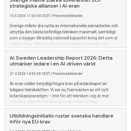
Sverige måste stärka suveränitet och
arbetsliv där tekniken utvecklas snabbt och påverkan ser
strategiska allianser i AI-eran
olika ut mellan yrken, sektorer och verksamheter. – Sverige
15.5.2026 11:03:34 CEST
|
Pressmeddelande
behöver stärka förmågan att bygga kompetens i takt med
att AI förändrar arbetet, säger Moa Tivell, Senior Public
Sverige måste dra nytta av internationella samarbeten och
Policy Manager på AI Sweden och ansvarig för arbetet med
utnyttja den bästa befintliga tekniken maximalt, samtidigt
Arbetsmarknadens AI-råd.
som vi bygger tillräcklig nationell kapacitet kring det som är
kritiskt. Bara så kan vi skapa en fullgod strategisk och
operativ teknisk handlingsfrihet. Det skriver AI Sweden på Di
Debatt.
AI Sweden Leadership Report 2026: Detta
utmärker ledare i en AI-driven värld
27.4.2026 14:50:39 CEST
|
Pressmeddelande
AI-eran ställer betydligt högre krav på ledarskapet än
tidigare teknikskiften. Vi ser nu framväxten av ett nytt
ledarskapsparadigm – inte för att tekniken i sig är mer
komplex, utan för att dess konsekvenser är mer
genomgripande, snabbare och svårare att begränsa. – Det
finns en växande obalans i svenskt näringsliv där AI och dess
Utbildningsinitiativ rustar svenska handlare
möjligheter utvecklas snabbare än de nuvarande
inför nya EU-krav
ledarstilarna och organisationsstrukturerna. Det måste vi