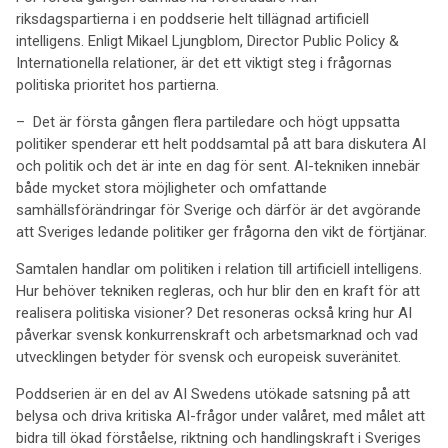
riksdagspartierna i en poddserie helt tillägnad artificiell
intelligens. Enligt Mikael Ljungblom, Director Public Policy &
Internationella relationer, är det ett viktigt steg i frågornas
politiska prioritet hos partierna.
– Det är första gången flera partiledare och högt uppsatta
politiker spenderar ett helt poddsamtal på att bara diskutera AI
och politik och det är inte en dag för sent. AI-tekniken innebär
både mycket stora möjligheter och omfattande
samhällsförändringar för Sverige och därför är det avgörande
att Sveriges ledande politiker ger frågorna den vikt de förtjänar.
Samtalen handlar om politiken i relation till artificiell intelligens.
Hur behöver tekniken regleras, och hur blir den en kraft för att
realisera politiska visioner? Det resoneras också kring hur AI
påverkar svensk konkurrenskraft och arbetsmarknad och vad
utvecklingen betyder för svensk och europeisk suveränitet.
Poddserien är en del av AI Swedens utökade satsning på att
belysa och driva kritiska AI-frågor under valåret, med målet att
bidra till ökad förståelse, riktning och handlingskraft i Sveriges