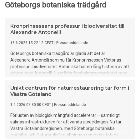
Göteborgs botaniska trädgård
Kronprinsessans professur i biodiversitet till
Alexandre Antonelli
18.6.2026 15:22:12 CEST
|
Pressmeddelande
Göteborgs botaniska trädgård är glada att det är
Alexandre Antonelli som nu får Kronprinsessan Victorias
professur i biodiversitet. Botaniska har en lång historia av att
arbeta med Antonelli. Nu stärks forskningssamarbetet med
honom och Göteborgs universitet ytterligare kring vår
gemensamma ambition att utveckla ny kunskap och
Unikt centrum för naturrestaurering tar form i
förståelse om biologisk mångfald.
Västra Götaland
1.6.2026 07:30:00 CEST
|
Pressmeddelande
Förlusten av biologisk mångfald accelererar – samtidigt
saknas infrastrukturen för att vända utvecklingen. Nu tar
Västra Götalandsregionen, med Göteborgs botaniska
trädgård och Naturbruksförvaltningen i spetsen, täten i