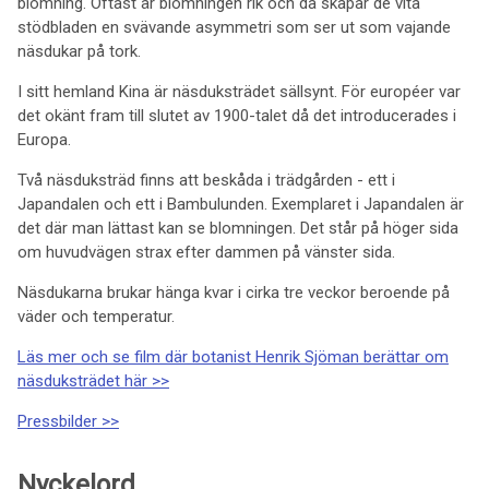
blomning. Oftast är blomningen rik och då skapar de vita
stödbladen en svävande asymmetri som ser ut som vajande
näsdukar på tork.
I sitt hemland Kina är näsduksträdet sällsynt. För européer var
det okänt fram till slutet av 1900-talet då det introducerades i
Europa.
Två näsduksträd finns att beskåda i trädgården - ett i
Japandalen och ett i Bambulunden. Exemplaret i Japandalen är
det där man lättast kan se blomningen. Det står på höger sida
om huvudvägen strax efter dammen på vänster sida.
Näsdukarna brukar hänga kvar i cirka tre veckor beroende på
väder och temperatur.
Läs mer och se film där botanist Henrik Sjöman berättar om
näsduksträdet här >>
Pressbilder >>
Nyckelord