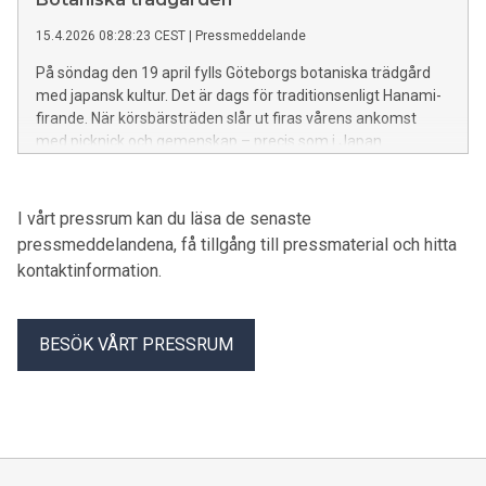
15.4.2026 08:28:23 CEST
|
Pressmeddelande
På söndag den 19 april fylls Göteborgs botaniska trädgård
med japansk kultur. Det är dags för traditionsenligt Hanami-
firande. När körsbärsträden slår ut firas vårens ankomst
med picknick och gemenskap – precis som i Japan.
I vårt pressrum kan du läsa de senaste
pressmeddelandena, få tillgång till pressmaterial och hitta
kontaktinformation.
BESÖK VÅRT PRESSRUM