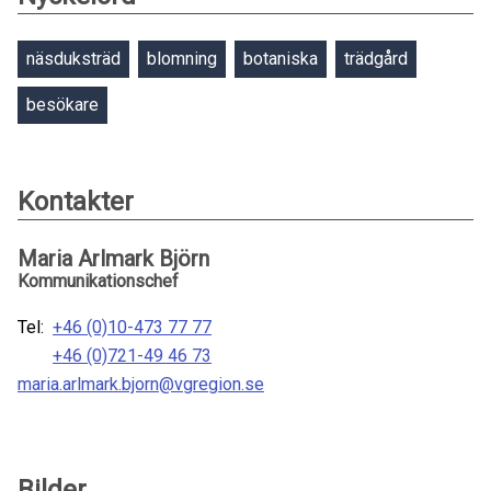
näsduksträd
blomning
botaniska
trädgård
besökare
Kontakter
Maria Arlmark Björn
Kommunikationschef
Tel:
+46 (0)10-473 77 77
+46 (0)721-49 46 73
maria.arlmark.bjorn@vgregion.se
Bilder