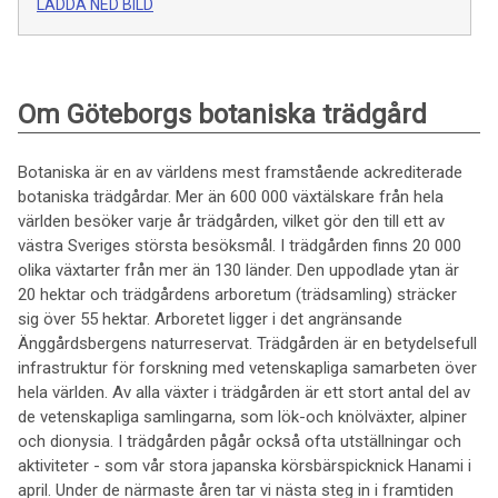
LADDA NED BILD
Om Göteborgs botaniska trädgård
Botaniska är en av världens mest framstående ackrediterade
botaniska trädgårdar. Mer än 600 000 växtälskare från hela
världen besöker varje år trädgården, vilket gör den till ett av
västra Sveriges största besöksmål. I trädgården finns 20 000
olika växtarter från mer än 130 länder. Den uppodlade ytan är
20 hektar och trädgårdens arboretum (trädsamling) sträcker
sig över 55 hektar. Arboretet ligger i det angränsande
Änggårdsbergens naturreservat. Trädgården är en betydelsefull
infrastruktur för forskning med vetenskapliga samarbeten över
hela världen. Av alla växter i trädgården är ett stort antal del av
de vetenskapliga samlingarna, som lök-och knölväxter, alpiner
och dionysia. I trädgården pågår också ofta utställningar och
aktiviteter - som vår stora japanska körsbärspicknick Hanami i
april. Under de närmaste åren tar vi nästa steg in i framtiden