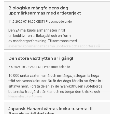
frågan. Ett nytt centrum för naturrestaurering etableras för
att möta en av vår tids största samhällsutmaningar: att
Biologiska mångfaldens dag
återställa fungerande ekosystem.
uppmärksammas med artletarjakt
11.5.2026 07:30:00 CEST
|
Pressmeddelande
Den 24 maj bjuds allmänheten in till
en bioblitz - en artletarjakt och en form
av medborgarforskning. Tillsammans med
experter kommer deltagarna upptäcka och rapportera så
många arter som möjligt och på så vis bidra till forskning
samtidigt som de får upp ögonen för arter runt omkring oss.
Den stora växtflytten är i gång!
7.5.2026 10:02:24 CEST
|
Pressmeddelande
10 000 unika växter - små och ömtåliga, jättegamla höga
träd och vassa kaktusar. Nu är det dags för alla att flytta in i
sitt nya hem. Första delen av de nya växthusen i Göteborgs
botaniska trädgård står klar och nu börjar den kritiska och
historiska växtflytten.
Japansk Hanami väntas locka tusental till
Botaniska trädgården