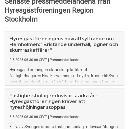
Senaste pressmeddelandena från
Hyresgästföreningen Region
Stockholm
Hyresgästföreningens hovrättsyttrande om
Hemholmen: ”Bristande underhåll, lögner och
skumraskaffärer”
9.6.2026 06:30:00 CEST
|
Pressmeddelande
Hyresgästföreningen riktar skarp kritik mot
fastighetsägaren Elsa Förvaltning i ett nytt yttrande till Svea
hovrätt om Hemholmen 1 i Vårberg. Förutom uppgifter om
omfattande brister i underhåll och motstridiga uppgifter till
myndigheter pekar föreningen nu också på misstänkta
Fastighetsbolag redovisar starka år –
”fuskstudentbostäder” – lägenheter som enligt uppgift hyrts
Hyresgästföreningen kräver att
ut utan vanliga studentkrav samtidigt som bolaget fått över
hyreshöjningar stoppas
en miljon kronor i ekonomiska fördelar från Stockholms
5.6.2026 06:30:00 CEST
|
Pressmeddelande
stad.
Flera av Sveriges största fastighetsbolag redovisar återigen