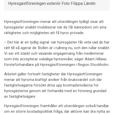
Hyresgästföreningen exteriör Foto Filippa Ländin
Hyresgästföreningen menar att utvecklingen tydligt visar att
hyresgäster snabbt mobiliserar när de får kännedom om sina
rättigheter och möjligheten att få hyror prövade.
– Det här är en tydlig signal: när hyresgäster får veta vad de har
rätt till så agerar de. Bollen är i rullning nu, och den rullar snabbt.
Vi ser ett starkt och växande engagemang från medlemmar
som inte accepterar oskäliga hyresnivåer, säger Adam Hillawi,
försteförhandlare på Hyresgästföreningen i Region Stockholm.
Arbetet gäller fortsatt fastigheter där Hyresgästföreningen
menar att hyrorna kraftigt avviker från bruksvärdet och där
fastighetsägarna försökt driva upp kostnadsnivåerna för
hyresgästerna genom att förhandla med en förening grundad
av fastighetsägare.
Hyresgästföreningen framhåller att utvecklingen också handlar
om en större bostadspolitisk fråga, där aktörer kan dra nytta av