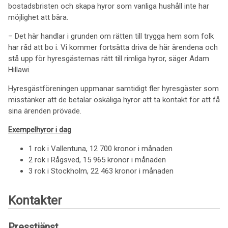
bostadsbristen och skapa hyror som vanliga hushåll inte har
möjlighet att bära.
– Det här handlar i grunden om rätten till trygga hem som folk
har råd att bo i. Vi kommer fortsätta driva de här ärendena och
stå upp för hyresgästernas rätt till rimliga hyror, säger Adam
Hillawi.
Hyresgästföreningen uppmanar samtidigt fler hyresgäster som
misstänker att de betalar oskäliga hyror att ta kontakt för att få
sina ärenden prövade.
Exempelhyror i dag
1 rok i Vallentuna, 12 700 kronor i månaden
2 rok i Rågsved, 15 965 kronor i månaden
3 rok i Stockholm, 22 463 kronor i månaden
Kontakter
Presstjänst