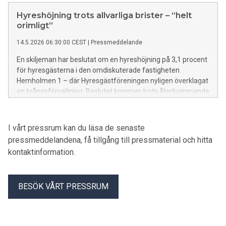
– och att Svea hovrätt så sent som i april beslutade att
fastigheten även fortsatt ska stå under tvångsförvaltning –
Hyreshöjning trots allvarliga brister – “helt
dömde man i dag emot Stockholms stads begäran om
orimligt”
tvångsinlösen.
14.5.2026 06:30:00 CEST
|
Pressmeddelande
En skiljeman har beslutat om en hyreshöjning på 3,1 procent
för hyresgästerna i den omdiskuterade fastigheten
Hemholmen 1 – där Hyresgästföreningen nyligen överklagat
en tvångsförvaltning. Beslutet kommer trots återkommande
brister i fastigheten, med bland annat trasiga hissar och
eftersatt underhåll. Både Hyresgästföreningen och boende i
huset är kritiska till beslutet.
I vårt pressrum kan du läsa de senaste
pressmeddelandena, få tillgång till pressmaterial och hitta
kontaktinformation.
BESÖK VÅRT PRESSRUM