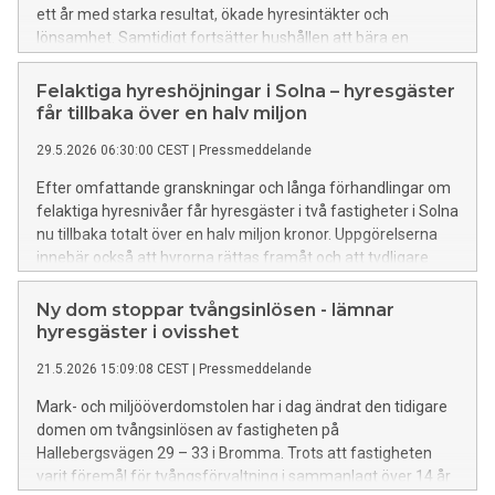
ett år med starka resultat, ökade hyresintäkter och
lönsamhet. Samtidigt fortsätter hushållen att bära en
växande kostnadsbörda – en utveckling som enligt
Hyresgästföreningen måste märkas i årets
Felaktiga hyreshöjningar i Solna – hyresgäster
hyresförhandlingar.
får tillbaka över en halv miljon
29.5.2026 06:30:00 CEST
|
Pressmeddelande
Efter omfattande granskningar och långa förhandlingar om
felaktiga hyresnivåer får hyresgäster i två fastigheter i Solna
nu tillbaka totalt över en halv miljon kronor. Uppgörelserna
innebär också att hyrorna rättas framåt och att tydligare
regler införs vid framtida upprustningar.
Ny dom stoppar tvångsinlösen - lämnar
hyresgäster i ovisshet
21.5.2026 15:09:08 CEST
|
Pressmeddelande
Mark- och miljööverdomstolen har i dag ändrat den tidigare
domen om tvångsinlösen av fastigheten på
Hallebergsvägen 29 – 33 i Bromma. Trots att fastigheten
varit föremål för tvångsförvaltning i sammanlagt över 14 år