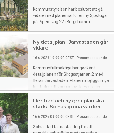
utvecklingen av området när de tillfälliga
bostadspaviljongerna avvecklas.
Kommunstyrelsen har beslutat att gå
vidare med planerna för en ny Sjöstuga
på Pipers väg 22 i Bergshamra.
Ny detaljplan i Järvastaden går
vidare
16.6.2026 10:00:00 CEST
|
Pressmeddelande
Kommunfullmäktige har godkänt
detaljplanen för Skogsstjärnan 2 med
flera i Järvastaden. Planen möjliggör nya
bostäder, utbyggnad av Järvastadens
skola och utveckling av en del av
Enköpingsvägen till en mer stadsmässig
Fler träd och ny grönplan ska
gata.
stärka Solnas gröna värden
16.6.2026 09:00:00 CEST
|
Pressmeddelande
Solna stad tar nästa steg för att