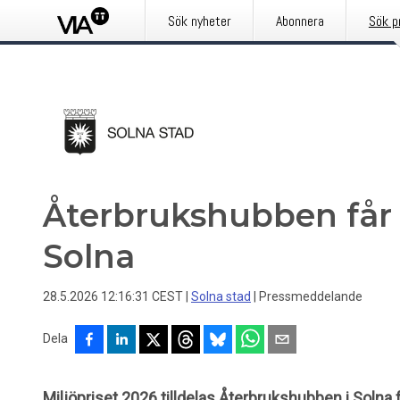
Sök nyheter
Abonnera
Sök p
Återbrukshubben får å
Solna
28.5.2026 12:16:31 CEST
|
Solna stad
|
Pressmeddelande
Dela
Miljöpriset 2026 tilldelas Återbrukshubben i Solna