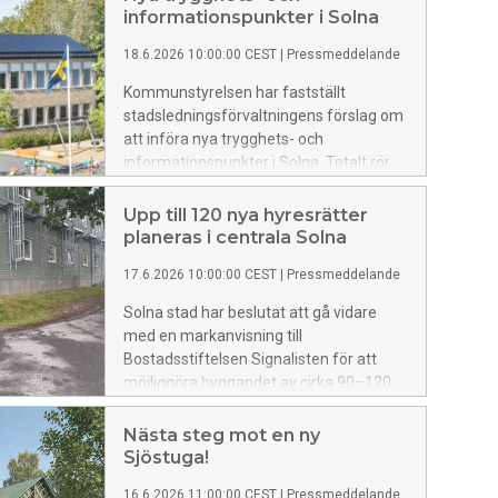
informationspunkter i Solna
18.6.2026 10:00:00 CEST
|
Pressmeddelande
Kommunstyrelsen har fastställt
stadsledningsförvaltningens förslag om
att införa nya trygghets- och
informationspunkter i Solna. Totalt rör
det sig sju lokaler runtom i Solna, varav
fyra blir trygghetspunkter och tre blir
Upp till 120 nya hyresrätter
informationspunkter.
planeras i centrala Solna
17.6.2026 10:00:00 CEST
|
Pressmeddelande
Solna stad har beslutat att gå vidare
med en markanvisning till
Bostadsstiftelsen Signalisten för att
möjliggöra byggandet av cirka 90–120
nya hyresrätter vid Kolonnvägen, nära
Solna station och nya tunnelbanan.
Nästa steg mot en ny
Projektet omfattar även lokaler i
Sjöstuga!
bottenvåningen och blir en del av
16.6.2026 11:00:00 CEST
|
Pressmeddelande