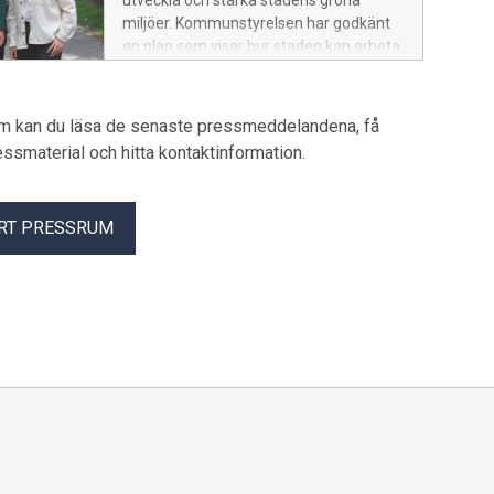
utveckla och stärka stadens gröna
miljöer. Kommunstyrelsen har godkänt
en plan som visar hur staden kan arbeta
för att öka krontäckningen. Samtidigt
skickas ett förslag till ny grönplan ut på
remiss.
um kan du läsa de senaste pressmeddelandena, få
pressmaterial och hitta kontaktinformation.
RT PRESSRUM