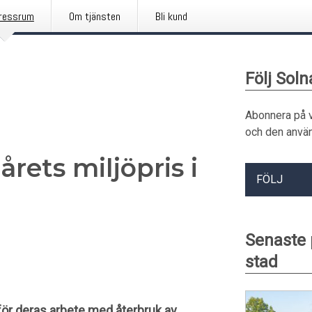
ressrum
Om tjänsten
Bli kund
Följ Soln
Abonnera på 
och den använ
rets miljöpris i
FÖLJ
Senaste
stad
 för deras arbete med återbruk av