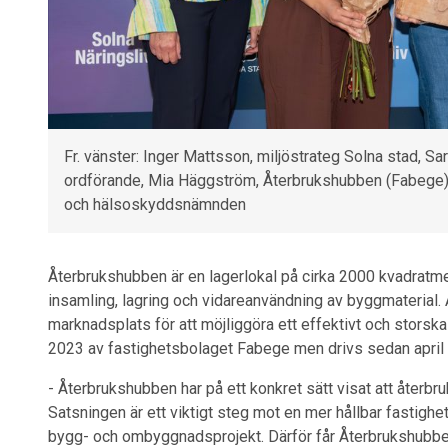
Fr. vänster: Inger Mattsson, miljöstrateg Solna stad,
ordförande, Mia Häggström, Återbrukshubben (Fabege) 
och hälsoskyddsnämnden
Återbrukshubben är en lagerlokal på cirka 2000 kvadratme
insamling, lagring och vidareanvändning av byggmaterial. 
marknadsplats för att möjliggöra ett effektivt och storsk
2023 av fastighetsbolaget Fabege men drivs sedan april
­- Återbrukshubben har på ett konkret sätt visat att återbru
Satsningen är ett viktigt steg mot en mer hållbar fasti
bygg- och ombyggnadsprojekt. Därför får Återbrukshubben